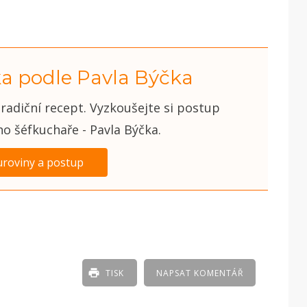
a podle Pavla Býčka
radiční recept. Vyzkoušejte si postup
o šéfkuchaře - Pavla Býčka.
uroviny a postup
TISK
NAPSAT KOMENTÁŘ