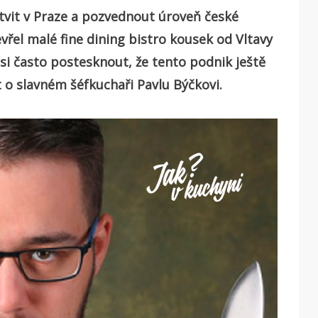
otvit v Praze a pozvednout úroveň české
řel malé fine dining bistro kousek od Vltavy
 si často postesknout, že tento podnik ještě
o slavném šéfkuchaři Pavlu Býčkovi.