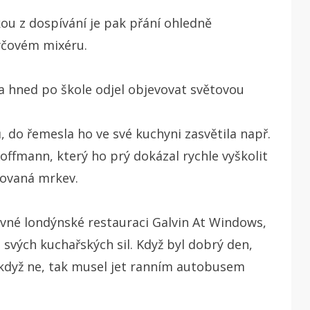
ou z dospívání je pak přání ohledně
tyčovém mixéru.
a hned po škole odjel objevovat světovou
 do řemesla ho ve své kuchyni zasvětila např.
ffmann, který ho prý dokázal rychle vyškolit
zovaná mrkev.
lavné londýnské restauraci Galvin At Windows,
o svých kuchařských sil. Když byl dobrý den,
 když ne, tak musel jet ranním autobusem