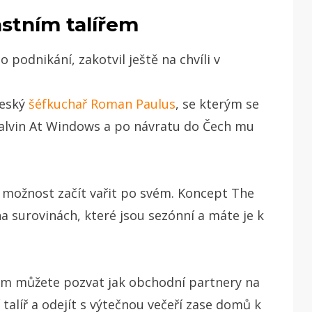
lastním talířem
 podnikání, zakotvil ještě na chvíli v
český
šéfkuchař Roman Paulus
, se kterým se
 Galvin At Windows a po návratu do Čech mu
u možnost začít vařit po svém. Koncept The
na surovinách, které jsou sezónní a máte je k
om můžete pozvat jak obchodní partnery na
í talíř a odejít s výtečnou večeří zase domů k