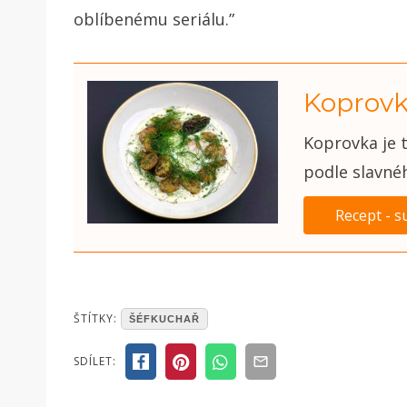
oblíbenému seriálu.”
Koprovk
Koprovka je t
podle slavnéh
Recept - s
POSTED
ŠTÍTKY:
ŠÉFKUCHAŘ
IN
ČLÁNKY
SDÍLET: