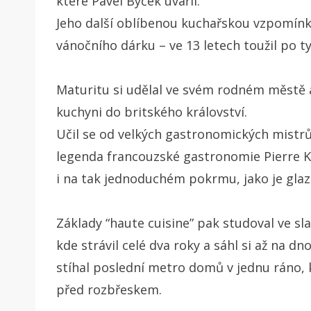
které Pavel Býček uvařil.
Jeho další oblíbenou kuchařskou vzpomínk
vánočního dárku – ve 13 letech toužil po 
Maturitu si udělal ve svém rodném městě 
kuchyni do britského království.
Učil se od velkých gastronomických mistrů,
legenda francouzské gastronomie Pierre Ko
i na tak jednoduchém pokrmu, jako je gla
Základy “haute cuisine” pak studoval ve s
kde strávil celé dva roky a sáhl si až na dn
stíhal poslední metro domů v jednu ráno,
před rozbřeskem.