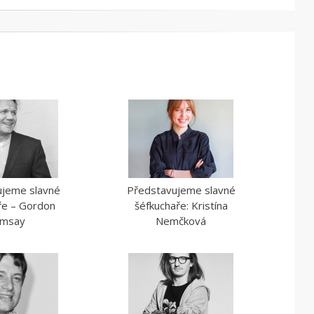
ujeme slavné
Představujeme slavné
ře – Gordon
šéfkuchaře: Kristína
msay
Nemčková