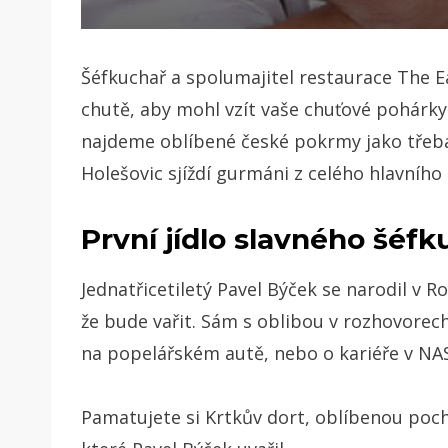
Šéfkuchař a spolumajitel restaurace The 
chutě, aby mohl vzít vaše chuťové pohárky 
najdeme oblíbené české pokrmy jako třeb
Holešovic sjíždí gurmáni z celého hlavního
První jídlo slavného šéfk
Jednatřicetiletý Pavel Býček se narodil v 
že bude vařit. Sám s oblibou v rozhovorech 
na popelářském autě, nebo o kariéře v NA
Pamatujete si Krtkův dort, oblíbenou pocho