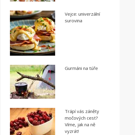
Vejce: univerzální
surovina
Gurmáni na túře
Trápí vás záněty
močových cest?
Víme, jak na ně
vyzrát!