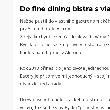
Do fine dining bistra s v
Než se pustil do vlastního gastronomického
pražském hotelu Alcron.
Zdejší kuchyni jeden čas kraloval i známý 
Býček při práci setkal právě v restauraci
Paulus nabídl práci v Alcronu.
Rok 2018 přinesl do jeho života jedinečno
Eatery je přitom velmi jednoduchý – stojí 
dispozici teď a tady.
Do vyhlášeného holešovického bistra přit
večeři, tak si dle slov Býčka “přinést vlastn