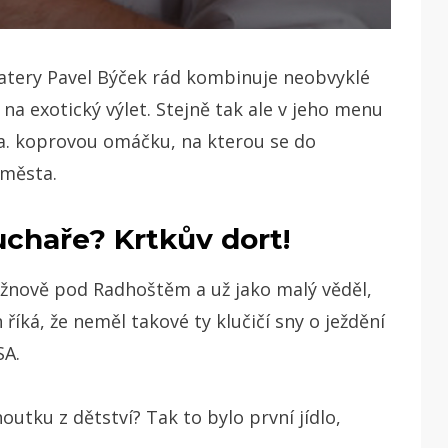
Eatery Pavel Býček rád kombinuje neobvyklé
na exotický výlet. Stejně tak ale v jeho menu
a. koprovou omáčku, na kterou se do
 města.
uchaře? Krtkův dort!
Rožnově pod Radhoštěm a už jako malý věděl,
říká, že neměl takové ty klučičí sny o ježdění
SA.
utku z dětství? Tak to bylo první jídlo,