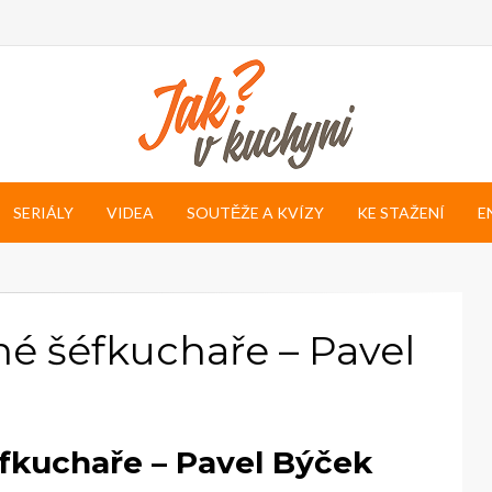
SERIÁLY
VIDEA
SOUTĚŽE A KVÍZY
KE STAŽENÍ
E
é šéfkuchaře – Pavel
fkuchaře – Pavel Býček