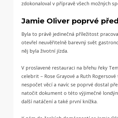
zdokonaloval v přípravě všech možných spe
Jamie Oliver poprvé pře
Byla to právě jedinečná příležitost pracov
otevřel neuvěřitelně barevný svět gastro
něj byla životní jízda.
V proslavené restauraci na břehu řeky Te
celebrit – Rose Grayové a Ruth Rogersové 
nespočet věcí a navíc se poprvé dostal před
natočit dokument o této výjimečné londýns
další natáčení a také první knížka.