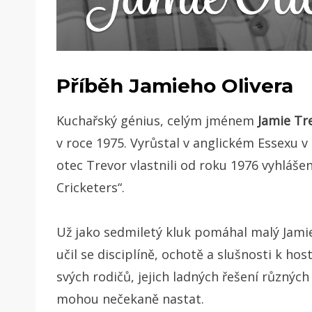
Příběh Jamieho Olivera
Kuchařský génius, celým jménem
Jamie Tr
v roce 1975. Vyrůstal v anglickém Essexu v
otec Trevor vlastnili od roku 1976 vyhláš
Cricketers“.
Už jako sedmiletý kluk pomáhal malý Jami
učil se disciplíně, ochotě a slušnosti k ho
svých rodičů, jejich ladných řešení různých 
mohou nečekaně nastat.