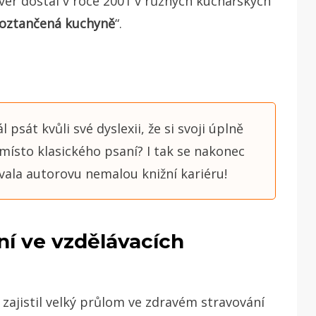
er dostal v roce 2001 v různých kuchařských
oztančená kuchyně
“.
l psát kvůli své dyslexii, že si svoji úplně
místo klasického psaní? I tak se nakonec
vala autorovu nemalou knižní kariéru!
ní ve vzdělávacích
, zajistil velký průlom ve zdravém stravování