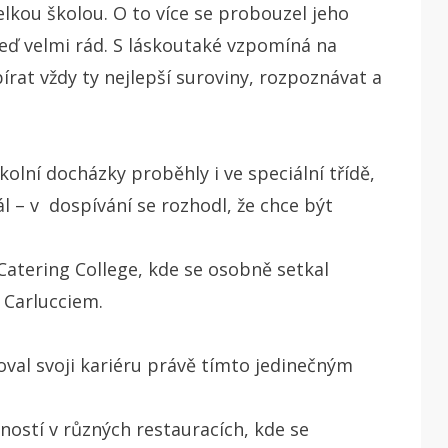
lkou školou. O to více se probouzel jeho
teď velmi rád.
S láskoutaké vzpomíná na
írat vždy ty nejlepší suroviny, rozpoznávat a
školní docházky proběhly i ve speciální třídě,
dál – v dospívání se rozhodl, že chce být
atering College, kde se osobně setkal
 Carlucciem.
oval svoji kariéru právě tímto jedinečným
ností v různých restauracích, kde se