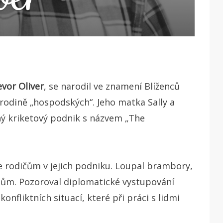
evor Oliver
, se narodil ve znamení Blíženců
 rodině „hospodských“. Jeho matka Sally a
ený kriketový podnik s názvem „The
e rodičům v jejich podniku. Loupal brambory,
stům.
Pozoroval diplomatické vystupování
konfliktních situací, které při práci s lidmi