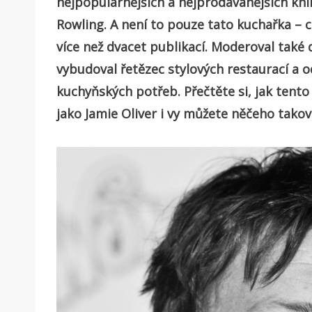
nejpopulárnějších a nejprodávanějších kni
Rowling. A není to pouze tato kuchařka – 
více než dvacet publikací. Moderoval také 
vybudoval řetězec stylových restaurací a o
kuchyňských potřeb. Přečtěte si, jak tento 
jako Jamie Oliver i vy můžete něčeho tako