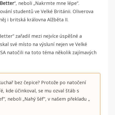
Better
“, neboli „Nakrmte mne lépe“.
vování studentů ve Velké Británii. Oliverova
ěj i britská královna Alžběta II.
Better“ zařadil mezi nejvíce úspěšné a
skal své místo na výsluní nejen ve Velké
 USA natočili na toto téma několik zajímavých
fkuchař bez čepice? Protože po natočení
é, kde účinkoval, se mu ozval štáb s
“, neboli „Nahý šéf“, v našem překladu „