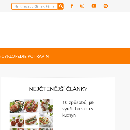
NCYKLOPEDIE POTRAVIN
NEJČTENĚJŠÍ ČLÁNKY
10 způsobů, jak
využít bazalku v
kuchyni