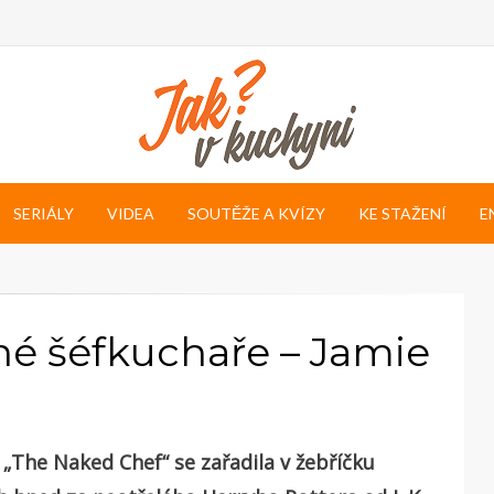
SERIÁLY
VIDEA
SOUTĚŽE A KVÍZY
KE STAŽENÍ
E
né šéfkuchaře – Jamie
 „The Naked Chef“ se zařadila v žebříčku