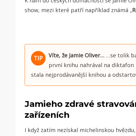
K nám do českých domácností se Jamie Oliv
show, mezi které patří například známá „
R
Víte, že Jamie Oliver…
…se tolik bá
první knihu nahrával na diktafon 
stala nejprodávanější knihou a odstarto
Jamieho zdravé stravová
zařízeních
I když zatím nezískal
michelinskou hvězdu