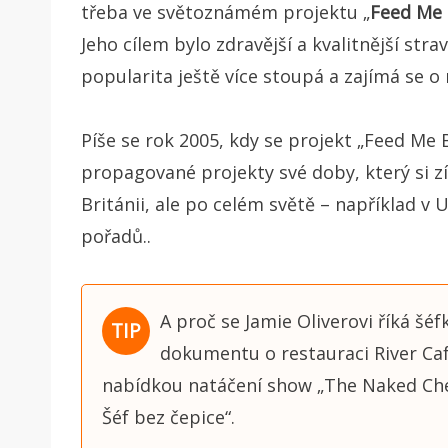
třeba ve světoznámém projektu „
Feed Me 
Jeho cílem bylo zdravější a kvalitnější stra
popularita ještě více stoupá a zajímá se o n
Píše se rok 2005, kdy se projekt „Feed Me 
propagované projekty své doby, který si zí
Británii, ale po celém světě – například v
pořadů..
A proč se Jamie Oliverovi říká šé
dokumentu o restauraci River Caf
nabídkou natáčení show „The Naked Chef
Šéf bez čepice“.