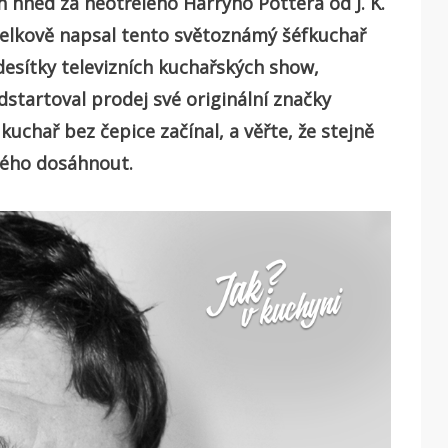
h hned za neotřelého Harryho Pottera od J. K.
celkově napsal tento světoznámý šéfkuchař
desítky televizních kuchařských show,
dstartoval prodej své originální značky
kuchař bez čepice začínal, a věřte, že stejně
vého dosáhnout.