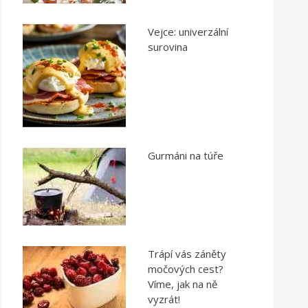
Vejce: univerzální
surovina
Gurmáni na túře
Trápí vás záněty
močových cest?
Víme, jak na ně
vyzrát!