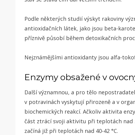
Podle některých studií výskyt rakoviny v
antioxidačních látek, jako jsou beta-karote
příznivě působí během detoxikačních proce
Nejznámějšími antioxidanty jsou alfa-tokof
Enzymy obsažené v ovocn
Další významnou, a pro tělo nepostradate
v potravinách vyskytují přirozeně a v orga
biochemických reakcí. Ačkoliv aktivita enz
část ztrácí svoji aktivitu při teplotách nad
začíná již při teplotách nad 40-42 °C.