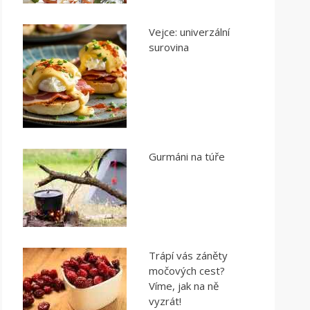
Vejce: univerzální
surovina
Gurmáni na túře
Trápí vás záněty
močových cest?
Víme, jak na ně
vyzrát!