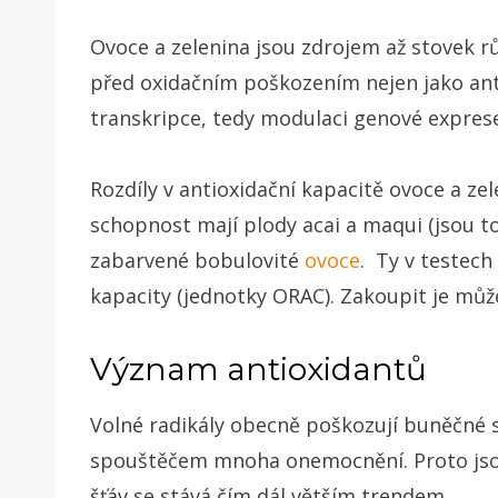
Ovoce a zelenina jsou zdrojem až stovek r
před oxidačním poškozením nejen jako antiox
transkripce, tedy modulaci genové exprese
Rozdíly v antioxidační kapacitě ovoce a zel
schopnost mají plody acai a maqui (jsou t
zabarvené bobulovité
ovoce
. Ty v testech
kapacity (jednotky ORAC). Zakoupit je mů
Význam antioxidantů
Volné radikály obecně poškozují buněčné s
spouštěčem mnoha onemocnění. Proto jsou 
šťáv se stává čím dál větším trendem.