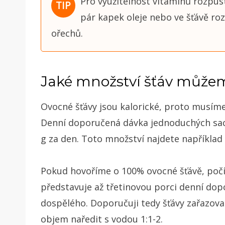
Pro využitelnost vitamínů rozpus
pár kapek oleje nebo ve šťávě ro
ořechů.
Jaké množství šťáv můžem
Ovocné šťávy jsou kalorické, proto musíme 
Denní doporučená dávka jednoduchých sach
g za den. Toto množství najdete například 
Pokud hovoříme o 100% ovocné šťávě, počí
představuje až třetinovou porci denní do
dospělého. Doporučuji tedy šťávy zařazova
objem naředit s vodou 1:1-2.