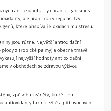
ůzných antioxidantů. Ty chrání organismus
idanty, ale hrají i roli v regulaci tzv.
 genů, které přispívají k oxidačnímu stresu.
eniny jsou různé. Největší antioxidační
o plody z tropické palmy) a obecně tmavě
 vykazují nejvyšší hodnoty antioxidační
žeme v obchodech se zdravou výživou.
těny, způsobují záněty, které jsou
antioxidanty tak důležité a pití ovocných