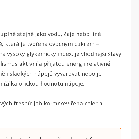
plně stejně jako vodu, čaje nebo jiné
tě, která je tvořena ovocným cukrem –
á vysoký glykemický index, je vhodnější šťávy
ismus aktivní a přijatou energii relativně
ěli sladkých nápojů vyvarovat nebo je
níží kalorickou hodnotu nápoje.
ch freshů: Jablko-mrkev-řepa-celer a