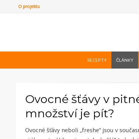
O projektu
RECEPTY
ČLÁNKY
Ovocné šťávy v pitn
množství je pít?
Ovocné šťávy neboli „freshe“ jsou v součas