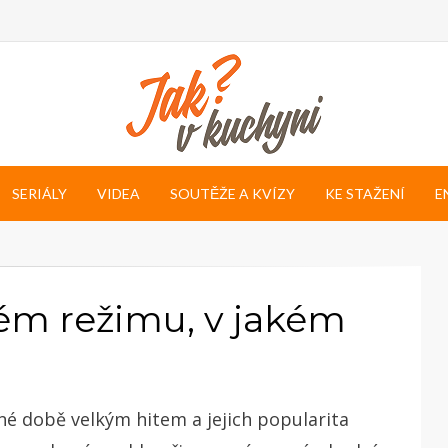
SERIÁLY
VIDEA
SOUTĚŽE A KVÍZY
KE STAŽENÍ
E
ém režimu, v jakém
né době velkým hitem a jejich popularita