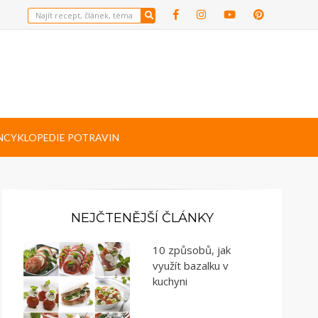
NCYKLOPEDIE POTRAVIN
NEJČTENĚJŠÍ ČLÁNKY
10 způsobů, jak
využít bazalku v
kuchyni