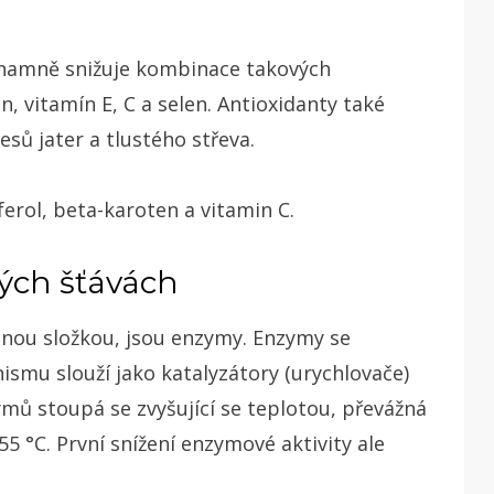
ýznamně snižuje kombinace takových
n, vitamín E, C a selen. Antioxidanty také
sů jater a tlustého střeva.
erol, beta-karoten a vitamin C.
ých šťávách
lnou složkou, jsou enzymy. Enzymy se
nismu slouží jako katalyzátory (urychlovače)
ymů stoupá se zvyšující se teplotou, převážná
 55 °C. První snížení enzymové aktivity ale