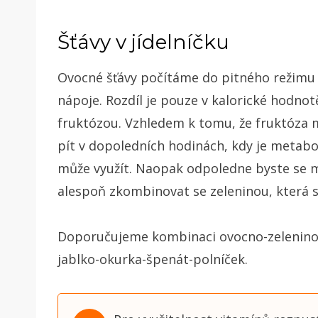
Šťávy v jídelníčku
Ovocné šťávy počítáme do pitného režimu ú
nápoje. Rozdíl je pouze v kalorické hodno
fruktózou. Vzhledem k tomu, že fruktóza m
pít v dopoledních hodinách, kdy je metabol
může využít. Naopak odpoledne byste se m
alespoň zkombinovat se zeleninou, která s
Doporučujeme kombinaci ovocno-zeleninový
jablko-okurka-špenát-polníček.