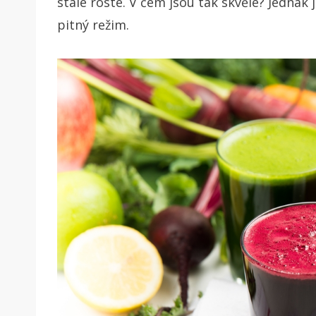
stále roste. V čem jsou tak skvělé? Jednak 
pitný režim.