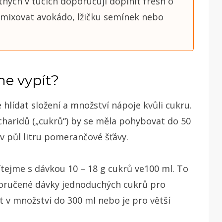
tných v tucích doporučuji doplnit fresh o
zmixovat avokádo, lžičku semínek nebo
e vypít?
hlídat složení a množství nápoje kvůli cukru.
aridů („cukrů“) by se měla pohybovat do 50
v půl litru pomerančové šťávy.
tejme s dávkou 10 – 18 g cukrů ve100 ml. To
poručené dávky jednoduchých cukrů pro
t v množství do 300 ml nebo je pro větší