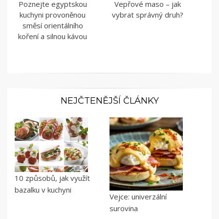
Poznejte egyptskou
Vepřové maso – jak
kuchyni provoněnou
vybrat správný druh?
směsí orientálního
koření a silnou kávou
NEJČTENĚJŠÍ ČLÁNKY
10 způsobů, jak využít
bazalku v kuchyni
Vejce: univerzální
surovina