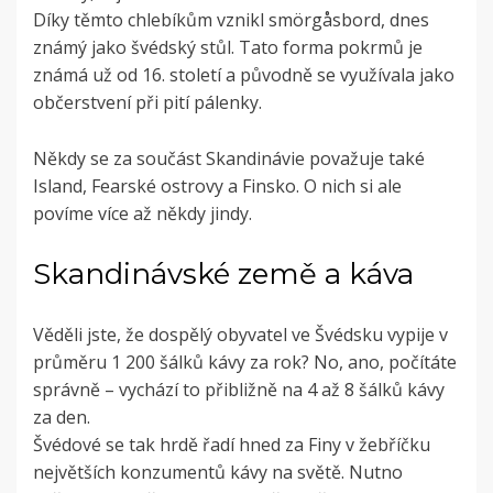
Díky těmto chlebíkům vznikl smörgåsbord, dnes
známý jako švédský stůl. Tato forma pokrmů je
známá už od 16. století a původně se využívala jako
občerstvení při pití pálenky.
Někdy se za součást Skandinávie považuje také
Island, Fearské ostrovy a Finsko. O nich si ale
povíme více až někdy jindy.
Skandinávské země a káva
Věděli jste, že dospělý obyvatel ve Švédsku vypije v
průměru 1 200 šálků kávy za rok? No, ano, počítáte
správně – vychází to přibližně na 4 až 8 šálků kávy
za den.
Švédové se tak hrdě řadí hned za Finy v žebříčku
největších konzumentů kávy na světě. Nutno