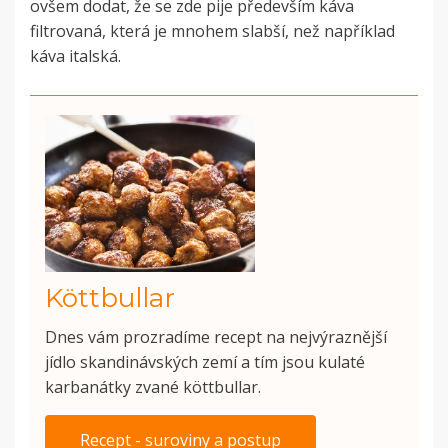
ovšem dodat, že se zde pije především káva
filtrovaná, která je mnohem slabší, než například
káva italská.
Köttbullar
Dnes vám prozradíme recept na nejvýraznější
jídlo skandinávských zemí a tím jsou kulaté
karbanátky zvané köttbullar.
Recept - suroviny a postup