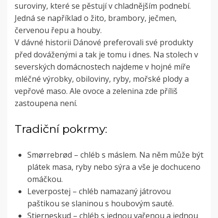
suroviny, které se pěstují v chladnějším podnebí.
Jedná se například o žito, brambory, ječmen,
červenou řepu a houby.
V dávné historii Dánové preferovali své produkty
před dováženými a tak je tomu i dnes. Na stolech v
severských domácnostech najdeme v hojné míře
mléčné výrobky, obiloviny, ryby, mořské plody a
vepřové maso. Ale ovoce a zelenina zde příliš
zastoupena není.
Tradiční pokrmy:
Smørrebrød – chléb s máslem. Na něm může být
plátek masa, ryby nebo sýra a vše je dochuceno
omáčkou.
Leverpostej – chléb namazaný játrovou
paštikou se slaninou s houbovým sauté.
Stjerneskud – chléb s jednou vařenou a jednou