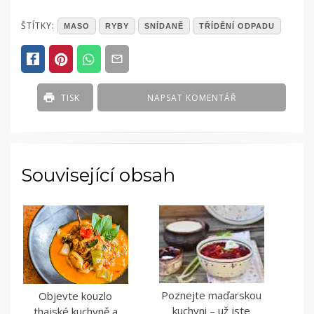
POSTED
ŠTÍTKY:
MASO
RYBY
SNÍDANĚ
TŘÍDĚNÍ ODPADU
IN
ČLÁNKY
TISK
NAPSAT KOMENTÁŘ
Související obsah
Poznejte maďarskou
Objevte kouzlo
kuchyni – už jste
thajské kuchyně a