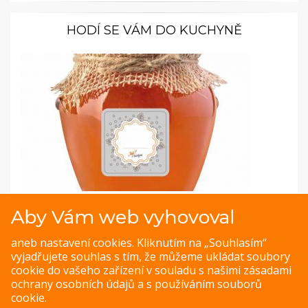
HODÍ SE VÁM DO KUCHYNĚ
Samolepky pro kořenky: Svěží styl - různé tvary
Aby Vám web vyhovoval
Vneste do vaší kuchyně šmrnc a pořádek se samolepkami
aneb nastavení cookies. Kliknutím na „Souhlasím“
na kořenky a obaly od
Jakvkuchyni.cz
! Vždy tak budete mít
vyjadřujete souhlas s tím, že můžeme ukládat soubory
přehled o tom, co se ve které sklenici či dóze nachází.
cookie do vašeho zařízení v souladu s našimi
zásadami
Vybrat si můžete z různých tvarů v šedém designu.
ochrany osobních údajů
a s
používáním souborů
cookie
.
ZOBRAZIT