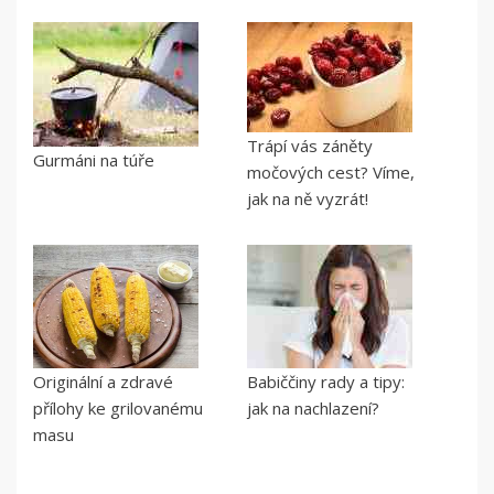
Trápí vás záněty
Gurmáni na túře
močových cest? Víme,
jak na ně vyzrát!
Originální a zdravé
Babiččiny rady a tipy:
přílohy ke grilovanému
jak na nachlazení?
masu