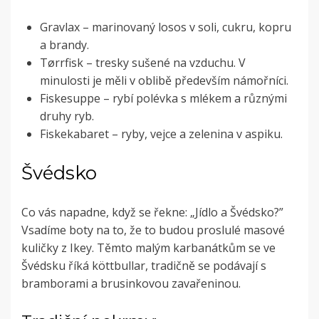
Gravlax – marinovaný losos v soli, cukru, kopru
a brandy.
Tørrfisk – tresky sušené na vzduchu. V
minulosti je měli v oblibě především námořníci.
Fiskesuppe – rybí polévka s mlékem a různými
druhy ryb.
Fiskekabaret – ryby, vejce a zelenina v aspiku.
Švédsko
Co vás napadne, když se řekne: „Jídlo a Švédsko?”
Vsadíme boty na to, že to budou proslulé masové
kuličky z Ikey. Těmto malým karbanátkům se ve
Švédsku říká köttbullar, tradičně se podávají s
bramborami a brusinkovou zavařeninou.