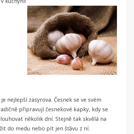
 v kuchyni!
 je nejlepší zasyrova. Česnek se ve svém
radičně připravují česnekové kapky, kdy se
ouhovat několik dní. Stejně tak skvělá na
ožit do medu nebo pít jen šťávu z ní.