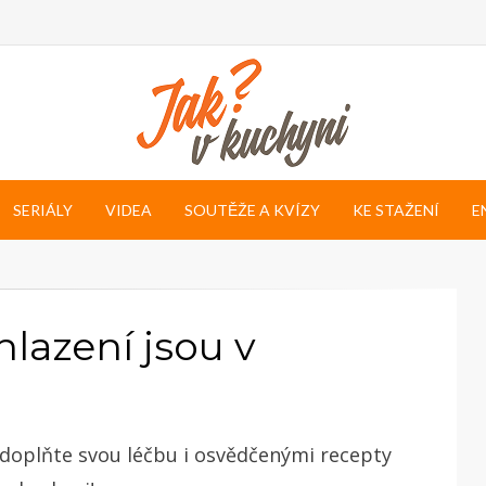
SERIÁLY
VIDEA
SOUTĚŽE A KVÍZY
KE STAŽENÍ
E
hlazení jsou v
 doplňte svou léčbu i osvědčenými recepty