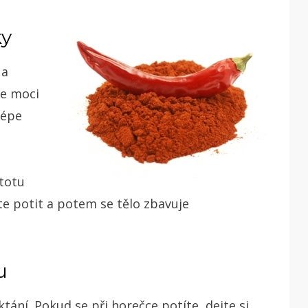
ky
 a
te moci
lépe
stotu
ete potit a potem se tělo zbavuje
u
ktání. Pokud se při horečce potíte, dejte si