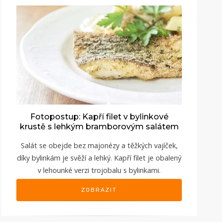
Fotopostup: Kapří filet v bylinkové
krustě s lehkým bramborovým salátem
Salát se obejde bez majonézy a těžkých vajíček,
díky bylinkám je svěží a lehký. Kapří filet je obalený
v lehounké verzi trojobalu s bylinkami.
ZOBRAZIT