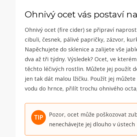
Ohnivý ocet vás postaví n
Ohnivý ocet (fire cider) se připraví napro
cibuli, česnek, pálivé papričky, zázvor, kur
Napěchujete do sklenice a zalijete vše ja
dva až tři týdny. Výsledek? Ocet, ve které
těchto léčivých rostlin. Můžete jej použít 
jen tak dát malou lžičku. Použít jej můžete
vodu do hrnce, přilít trochu ohnivého octa
Pozor, ocet může poškozovat zubn
nenechávejte jej dlouho v ústech