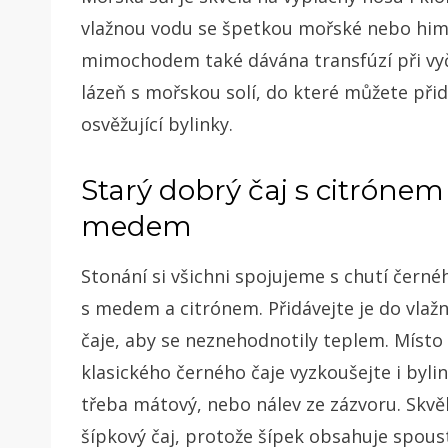
vlažnou vodu se špetkou mořské nebo himal
mimochodem také dávána transfúzí při vyč
lázeň s mořskou solí, do které můžete přid
osvěžující bylinky.
Starý dobrý čaj s citrónem
medem
Stonání si všichni spojujeme s chutí černé
s medem a citrónem. Přidávejte je do vlaž
čaje, aby se neznehodnotily teplem. Místo
klasického černého čaje vyzkoušejte i byli
třeba mátový, nebo nálev ze zázvoru. Skvěl
šípkový čaj, protože šípek obsahuje spous