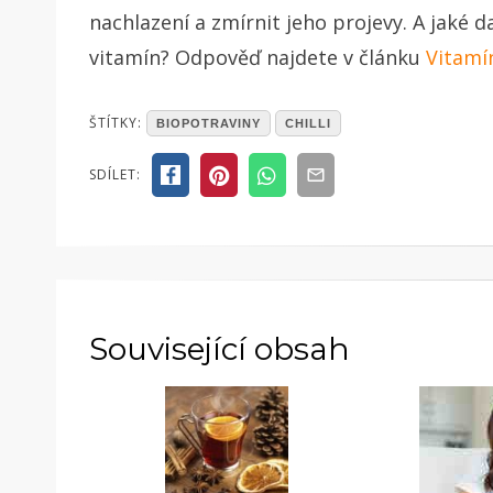
nachlazení a zmírnit jeho projevy. A jaké d
vitamín? Odpověď najdete v článku
Vitamí
POSTED
ŠTÍTKY:
BIOPOTRAVINY
CHILLI
IN
ČLÁNKY
SDÍLET:
Související obsah