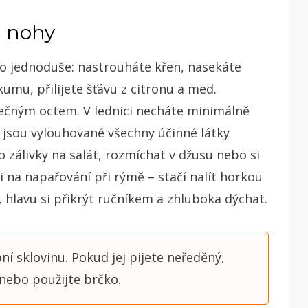
a nohy
sto jednoduše: nastrouháte křen, nasekáte
kumu, přilijete šťávu z citronu a med.
blečným octem. V lednici necháte minimálně
m jsou vylouhované všechny účinné látky
do zálivky na salát, rozmíchat v džusu nebo si
 i na napařování při rýmě – stačí nalít horkou
, hlavu si přikrýt ručníkem a zhluboka dýchat.
í sklovinu. Pokud jej pijete neředěný,
 nebo použijte brčko.