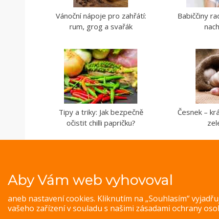
Vánoční nápoje pro zahřátí:
Babiččiny rad
rum, grog a svařák
nach
Tipy a triky: Jak bezpečně
Česnek – kr
očistit chilli papričku?
zel
Aby Vám web vyhovoval
aneb nastavení cookies. Kliknutím na „Souhlasím“ vyjadř
vašeho zařízení v souladu s našimi
zásadami ochrany oso