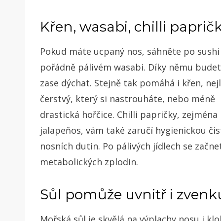
Křen, wasabi, chilli paprič
Pokud máte ucpaný nos, sáhněte po sushi
pořádně pálivém wasabi. Díky němu bude
zase dýchat. Stejně tak pomáhá i křen, nej
čerstvý, který si nastrouháte, nebo méně
drastická hořčice. Chilli papričky, zejména
jalapeňos, vám také zaručí hygienickou či
nosních dutin. Po pálivých jídlech se začn
metabolických zplodin.
Sůl pomůže uvnitř i zvenk
Mořská sůl je skvělá na výplachy nosu i klo