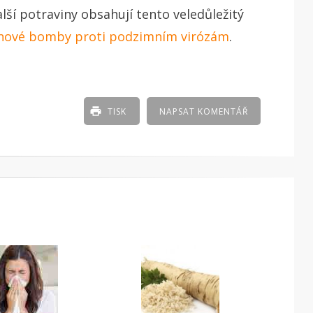
alší potraviny obsahují tento veledůležitý
nové bomby proti podzimním virózám
.
TISK
NAPSAT KOMENTÁŘ