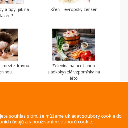
y a tipy: jak na
Křen – evropský ženšen
lazení?
ál mezi zdravou
Zelenina na ocet aneb
eninou
sladkokyselá vzpomínka na
léto
ujete souhlas s tím, že můžeme ukládat soubory cookie do
bních údajů
a s
používáním souborů cookie
.