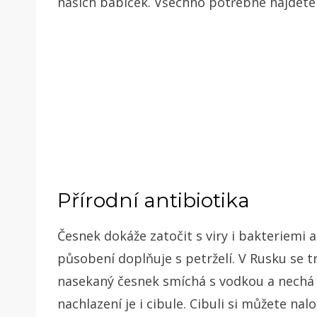
našich babiček. Všechno potřebné najdete
Přírodní antibiotika
Česnek dokáže zatočit s viry i bakteriemi a
působení doplňuje s petrželí. V Rusku se t
nasekaný česnek smíchá s vodkou a nechá l
nachlazení je i cibule. Cibuli si můžete nal