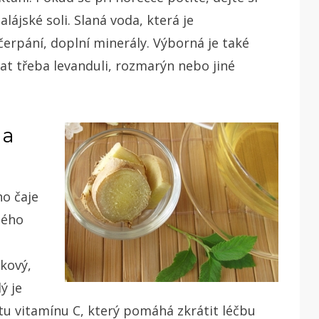
ájské soli. Slaná voda, která je
erpání, doplní minerály. Výborná je také
at třeba levanduli, rozmarýn nebo jiné
 a
ho čaje
ného
nkový,
ý je
tu vitamínu C, který pomáhá zkrátit léčbu