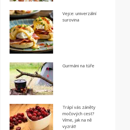
Vejce: univerzální
surovina
Gurmáni na túře
Trápí vás záněty
močových cest?
Víme, jak na ně
vyzrát!