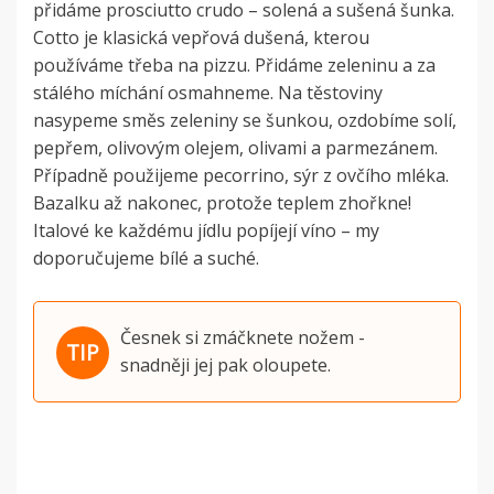
přidáme prosciutto crudo – solená a sušená šunka.
Cotto je klasická vepřová dušená, kterou
používáme třeba na pizzu. Přidáme zeleninu a za
stálého míchání osmahneme. Na těstoviny
nasypeme směs zeleniny se šunkou, ozdobíme solí,
pepřem, olivovým olejem, olivami a parmezánem.
Případně použijeme pecorrino, sýr z ovčího mléka.
Bazalku až nakonec, protože teplem zhořkne!
Italové ke každému jídlu popíjejí víno – my
doporučujeme bílé a suché.
Česnek si zmáčknete nožem -
snadněji jej pak oloupete.