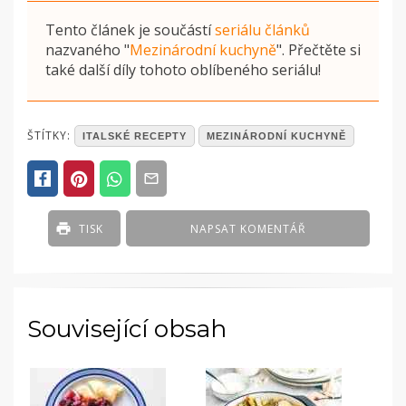
Tento článek je součástí
seriálu článků
nazvaného
"
Mezinárodní kuchyně
"
. Přečtěte si
také další díly tohoto oblíbeného seriálu!
POSTED
ŠTÍTKY:
ITALSKÉ RECEPTY
MEZINÁRODNÍ KUCHYNĚ
IN
ČLÁNKY
,
PRODUKTY
Z
ŘADY
TISK
NAPSAT KOMENTÁŘ
-
MOUKA
,
PRODUKTY
Z
ŘADY
Související obsah
-
ZELENINA