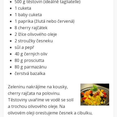
500 g těstovin (ideálně tagliatelle)
1 cuketa
1 baby cuketa
1 paprika (žlutá nebo červená)
8 cherry rajčátek
2 lžíce olivového oleje
2 stroužky česneku
sůl a pepř
40 g černých oliv
80 g prosciutta
80 g parmazánu
čerstvá bazalka
Zeleninu nakrájíme na kousky,
cherry rajčata na polovinu.
Těstoviny uvaříme ve vodě se solí
a trochou olivového oleje. Na
olivovém oleji orestujeme česnek a cibulku,