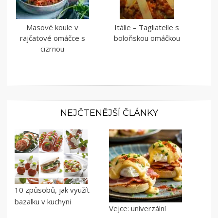
Masové koule v
Itálie – Tagliatelle s
rajčatové omáčce s
boloňskou omáčkou
cizrnou
NEJČTENĚJŠÍ ČLÁNKY
10 způsobů, jak využít
bazalku v kuchyni
Vejce: univerzální