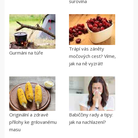
surovina
Trápí vás záněty
Gurmáni na túře
močových cest? Víme,
jak na ně vyzrát!
Originální a zdravé
Babiččiny rady a tipy:
přílohy ke grilovanému
jak na nachlazení?
masu