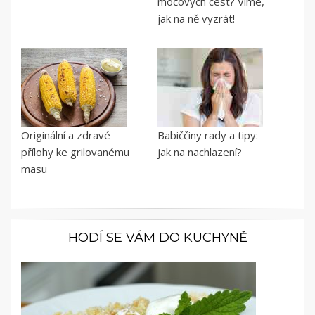
močových cest? Víme,
jak na ně vyzrát!
Originální a zdravé
Babiččiny rady a tipy:
přílohy ke grilovanému
jak na nachlazení?
masu
HODÍ SE VÁM DO KUCHYNĚ