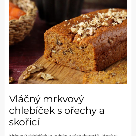
Vláčný mrkvový
chlebíček s ořechy a
skořicí
Mrkvový chlebíček je jedním z těch dezertů, které si