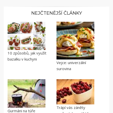
NEJČTENĚJŠÍ ČLÁNKY
10 způsobů, jak využít
bazalku v kuchyni
Vejce: univerzální
surovina
Trápí vás záněty
Gurmáni na túře