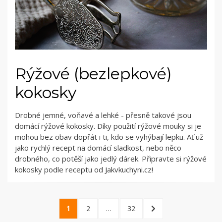
Rýžové (bezlepkové)
kokosky
Drobné jemné, voňavé a lehké - přesně takové jsou
domácí rýžové kokosky. Díky použití rýžové mouky si je
mohou bez obav dopřát i ti, kdo se vyhýbají lepku. Ať už
jako rychlý recept na domácí sladkost, nebo něco
drobného, co potěší jako jedlý dárek. Připravte si rýžové
kokosky podle receptu od Jakvkuchyni.cz!
Stránkování
PAGE
PAGE
PAGE
NEXT
1
2
…
32
příspěvků
PAGE