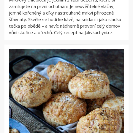
zamilujete na první ochutnání. Je neuvěřitelně vláčný,
jemně kořeněný a díky nastrouhané mrkvi přirozeně
šťavnatý. Skvěle se hodí ke kávě, na snídani i jako sladká
tečka po obědě – a navíc nádherně provoní celý domov
vůní skořice a ořechů. Celý recept na Jakvkuchyni.cz.