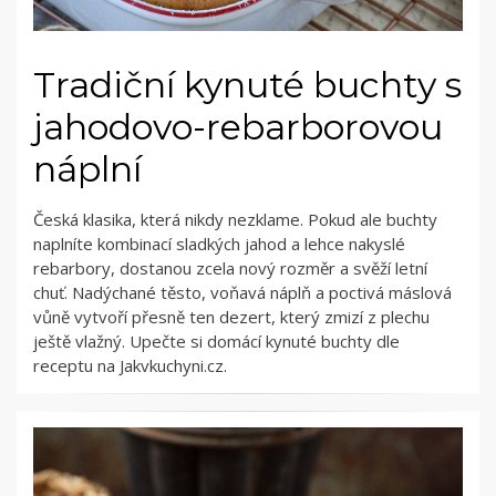
Tradiční kynuté buchty s
jahodovo-rebarborovou
náplní
Česká klasika, která nikdy nezklame. Pokud ale buchty
naplníte kombinací sladkých jahod a lehce nakyslé
rebarbory, dostanou zcela nový rozměr a svěží letní
chuť. Nadýchané těsto, voňavá náplň a poctivá máslová
vůně vytvoří přesně ten dezert, který zmizí z plechu
ještě vlažný. Upečte si domácí kynuté buchty dle
receptu na Jakvkuchyni.cz.