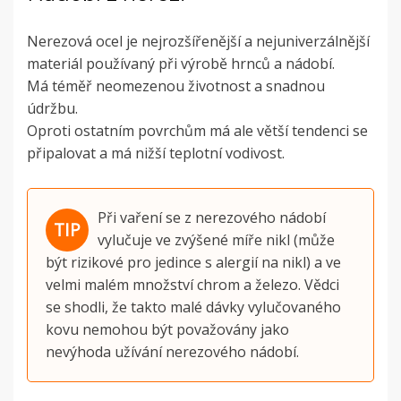
Nerezová ocel je nejrozšířenější a nejuniverzálnější
materiál používaný při výrobě hrnců a nádobí.
Má téměř neomezenou životnost a snadnou
údržbu.
Oproti ostatním povrchům má ale větší tendenci se
připalovat a má nižší teplotní vodivost.
Při vaření se z nerezového nádobí
vylučuje ve zvýšené míře nikl (může
být rizikové pro jedince s alergií na nikl) a ve
velmi malém množství chrom a železo.
Vědci
se shodli, že takto malé dávky vylučovaného
kovu nemohou být považovány jako
nevýhoda užívání nerezového nádobí.