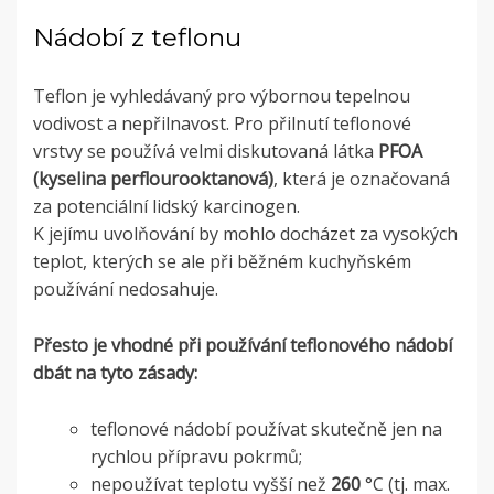
Nádobí z teflonu
Teflon je vyhledávaný pro výbornou tepelnou
vodivost a nepřilnavost. Pro přilnutí teflonové
vrstvy se používá velmi diskutovaná látka
PFOA
(kyselina perflourooktanová)
, která je označovaná
za potenciální lidský karcinogen.
K jejímu uvolňování by mohlo docházet za vysokých
teplot, kterých se ale při běžném kuchyňském
používání nedosahuje.
Přesto je vhodné při používání teflonového nádobí
dbát na tyto zásady:
teflonové nádobí používat skutečně jen na
rychlou přípravu pokrmů;
nepoužívat teplotu vyšší než
260
°C (tj. max.