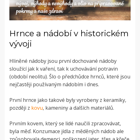
Hrnce a nádobí v historickém
vývoji
Hliněné nádoby jsou první dochované nádoby
sloužící jak k vaření, tak k uchovávání potravin
(období neolitu). Šlo o předchůdce hrnců, které jsou
nejčastěji používaným nádobím i dnes.
První hrnce jako takové byly vyrobeny z keramiky,
později z
kovu
, kameniny a dalších materiálů.
Prvním kovem, který se lidé naučili zpracovávat,
byla měď. Konzumace jídla z měděných nádob ale
způsobovala demenci, poškození jater, třes a křeče,