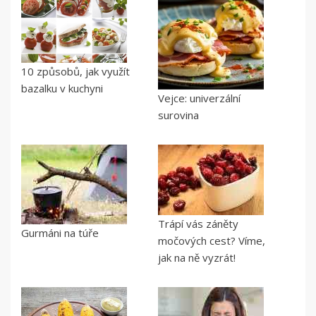
10 způsobů, jak využít
bazalku v kuchyni
Vejce: univerzální
surovina
Trápí vás záněty
Gurmáni na túře
močových cest? Víme,
jak na ně vyzrát!