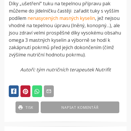
Díky „ušetření“ tuku na tepelnou přípravu pak
můžeme do jídelníčku častěji zařadit tuky s vyšším
podílem
nenasycených masných kyselin
, jež nejsou
vhodné na tepelnou úpravu (lněný, konopný…), ale
jsou zdraví velmi prospěšné díky vysokému obsahu
omega 3 mastných kyselin a výborně se hodí k
zakápnutí pokrmů před jejich dokončením (čímž
zvýšíme nutriční hodnotu pokrmu).
Autoři: tým nutričních terapeutek Nutrifit
POSTED
IN
ČLÁNKY
TISK
NAPSAT KOMENTÁŘ