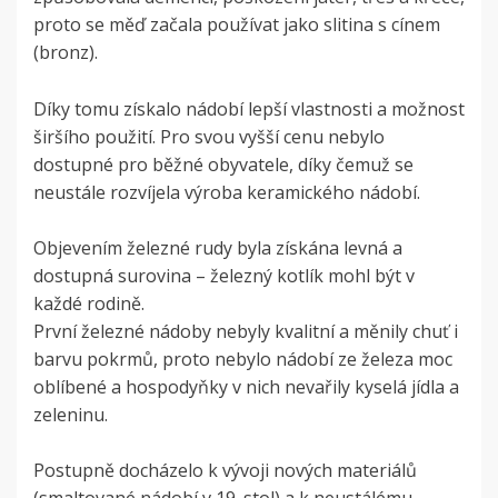
proto se měď začala používat jako slitina s cínem
(bronz).
Díky tomu získalo nádobí lepší vlastnosti a možnost
širšího použití. Pro svou vyšší cenu nebylo
dostupné pro běžné obyvatele, díky čemuž se
neustále rozvíjela výroba keramického nádobí.
Objevením železné rudy byla získána levná a
dostupná surovina – železný kotlík mohl být v
každé rodině.
První železné nádoby nebyly kvalitní a měnily chuť i
barvu pokrmů, proto nebylo nádobí ze železa moc
oblíbené a hospodyňky v nich nevařily kyselá jídla a
zeleninu.
Postupně docházelo k vývoji nových materiálů
(smaltované nádobí v 19. stol) a k neustálému