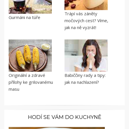
Trápí vás záněty
Gurmáni na túře
močových cest? Víme,
jak na ně vyzrát!
Originální a zdravé
Babiččiny rady a tipy:
přílohy ke grilovanému
jak na nachlazení?
masu
HODÍ SE VÁM DO KUCHYNĚ