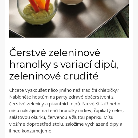
Čerstvé zeleninové
hranolky s variací dipů,
zeleninové crudité
Chcete vyzkoušet něco jiného než tradiční chlebíčky?
Nabídněte hostům na party zdravé občerstvení z
čerstvé zeleniny a pikantních dipů. Na větší talíř nebo
mísu nakrájíme na tenčí hranolky mrkev, řapíkatý celer,
salátovou okurku, červenou a žlutou papriku. Mísu
vložíme doprostřed stolu, založíme vychlazené dipy a
ihned konzumujeme.