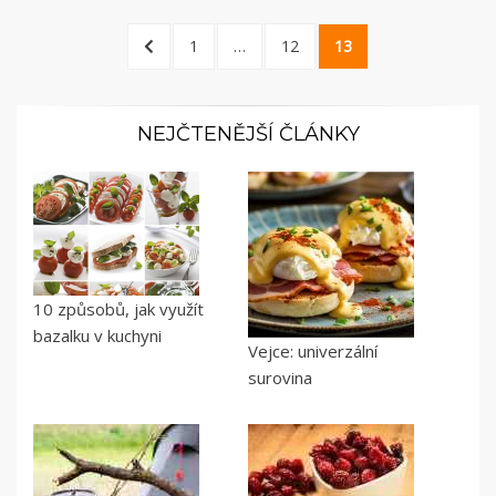
Stránkování
PREVIOUS
PAGE
PAGE
PAGE
1
…
12
13
příspěvků
PAGE
NEJČTENĚJŠÍ ČLÁNKY
10 způsobů, jak využít
bazalku v kuchyni
Vejce: univerzální
surovina