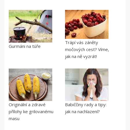
Trápí vás záněty
Gurmáni na túře
močových cest? Víme,
jak na ně vyzrát!
Originální a zdravé
Babiččiny rady a tipy:
přílohy ke grilovanému
jak na nachlazení?
masu