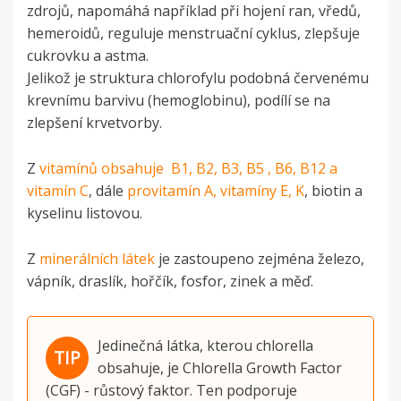
zdrojů, napomáhá například při hojení ran, vředů,
hemeroidů, reguluje menstruační cyklus, zlepšuje
cukrovku a astma.
Jelikož je struktura chlorofylu podobná červenému
krevnímu barvivu (hemoglobinu), podílí se na
zlepšení krvetvorby.
Z
vitamínů obsahuje B1, B2, B3, B5 , B6, B12 a
vitamín C
, dále
provitamín A, vitamíny E, K
, biotin a
kyselinu listovou.
Z
minerálních látek
je zastoupeno zejména železo,
vápník, draslík, hořčík, fosfor, zinek a měď.
Jedinečná látka, kterou chlorella
obsahuje, je Chlorella Growth Factor
(CGF) - růstový faktor. Ten podporuje