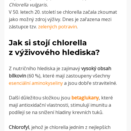
Chlorella vulgaris.
V 50. letech 20. století se chlorella začala zkoumat
jako možný zdroj výživy. Dnes je zařazena mezi
zástupce tzv.
zelených potravin
.
Jak si stojí chlorella
z výživového hlediska?
Z nutričního hlediska je zajímavý
vysoký obsah
bílkovin
(60 %), které mají zastoupeny všechny
esenciální aminokyseliny
a jsou dobře stravitelné.
Další důležitou složkou jsou
betaglukany
, které
mají antioxidační vlastnosti, stimulují imunitu a
podílejí se na snížení hladiny krevních tuků.
Chlorofyl
, jehož je chlorella jedním z nejlepších