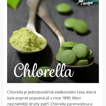
Chlorella je jednobuněčná sladkovodní řasa, která
byla poprvé popsaná již v roce 1890. Mezi
nejznámější druhy patří
Chlorella pyrenoidosa
a