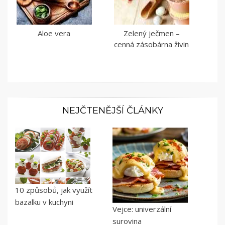
Aloe vera
Zelený ječmen –
cenná zásobárna živin
NEJČTENĚJŠÍ ČLÁNKY
10 způsobů, jak využít
bazalku v kuchyni
Vejce: univerzální
surovina