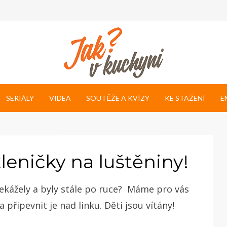
SERIÁLY
VIDEA
SOUTĚŽE A KVÍZY
KE STAŽENÍ
E
kleničky na luštěniny!
řekážely a byly stále po ruce? Máme pro vás
a připevnit je nad linku. Děti jsou vítány!