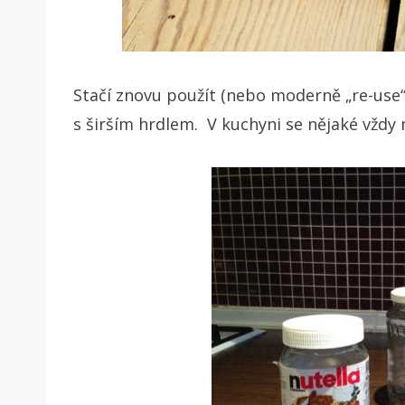
Stačí znovu použít (nebo moderně „re-use“)
s širším hrdlem. V kuchyni se nějaké vždy 