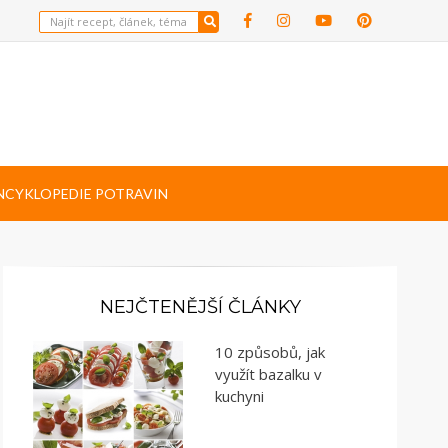
NCYKLOPEDIE POTRAVIN
NEJČTENĚJŠÍ ČLÁNKY
10 způsobů, jak
využít bazalku v
kuchyni