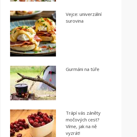
Vejce: univerzální
surovina
Gurmáni na túře
Trápí vás záněty
močových cest?
Víme, jak na ně
vyzrát!