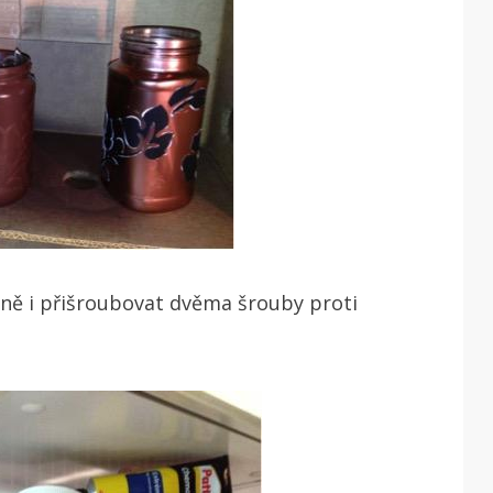
lně i přišroubovat dvěma šrouby proti