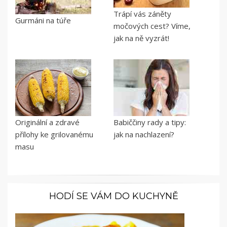
Trápí vás záněty
Gurmáni na túře
močových cest? Víme,
jak na ně vyzrát!
Originální a zdravé
Babiččiny rady a tipy:
přílohy ke grilovanému
jak na nachlazení?
masu
HODÍ SE VÁM DO KUCHYNĚ