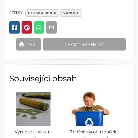
POSTED
ŠTÍTKY:
DĚTSKÁ JÍDLA
VÁNOCE
IN
ČLÁNKY
TISK
NAPSAT KOMENTÁŘ
Související obsah
Vyrobte si vlastní
Třídění: výroba hraček