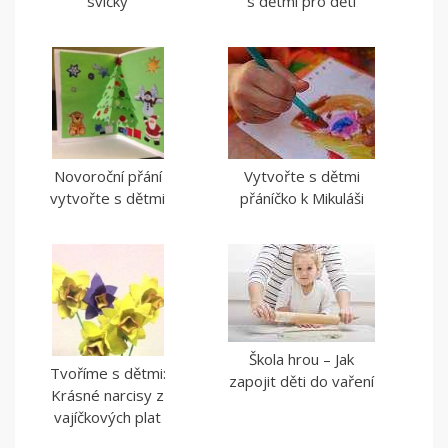
svíčky
s dětmi pro děti
Novoroční přání
Vytvořte s dětmi
vytvořte s dětmi
přáníčko k Mikuláši
Škola hrou – Jak
Tvoříme s dětmi:
zapojit děti do vaření
Krásné narcisy z
vajíčkových plat