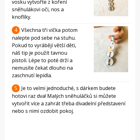
vosku vytvořte z koření
sněhulákovi oči, nos a
knoflíky.
4
Všechna tři víčka potom
nalepte pod sebe na stuhu.
Pokud to vyrábějí větší děti,
náš tip je použít tavnou
pistoli. Lépe to poté drží a
nemusíte čekat dlouho na
zaschnutí lepidla.
5
Je to velmi jednoduché, s dárkem budete
hotovi raz dva! Malých sněhuláčků si můžete
vytvořit více a zahrát třeba divadelní představení
nebo s nimi ozdobit pokoj.