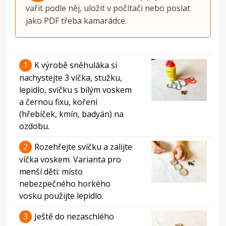
vařit podle něj, uložit v počítači nebo poslat
jako PDF třeba kamarádce.
1
K výrobě sněhuláka si
nachystejte 3 víčka, stužku,
lepidlo, svíčku s bílým voskem
a černou fixu, koření
(hřebíček, kmín, badyán) na
ozdobu.
2
Rozehřejte svíčku a zalijte
víčka voskem. Varianta pro
menší děti: místo
nebezpečného horkého
vosku použijte lepidlo.
3
Ještě do nezaschlého