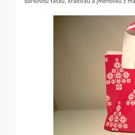
dárkovou tašku, krabičku a jmenovku z ma