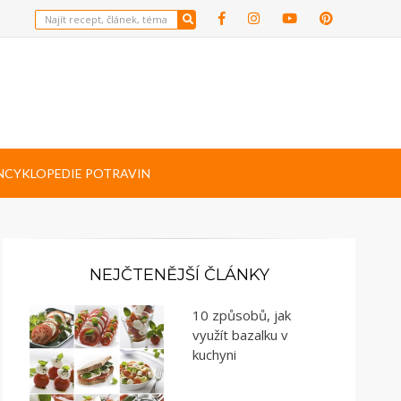
NCYKLOPEDIE POTRAVIN
NEJČTENĚJŠÍ ČLÁNKY
10 způsobů, jak
využít bazalku v
kuchyni