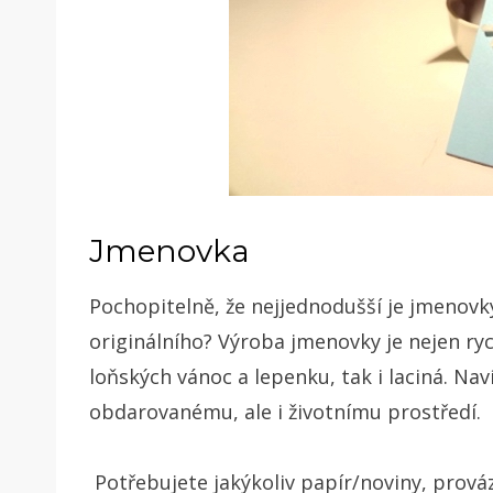
Jmenovka
Pochopitelně, že nejjednodušší je jmenovky
originálního? Výroba jmenovky je nejen rych
loňských vánoc a lepenku, tak i laciná. N
obdarovanému, ale i životnímu prostředí.
Potřebujete jakýkoliv papír/noviny, prová