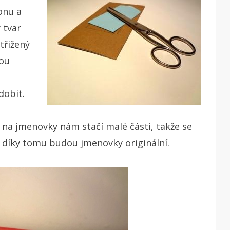
onu a
 tvar
třižený
kou
dobit.
a jmenovky nám stačí malé části, takže se
íc díky tomu budou jmenovky originální.