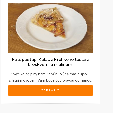
Fotopostup: Koláč z křehkého těsta z
broskvemi a malinami
Svěží koláč plný barev a vůní. Vůně másla spolu
s letním ovocem Vám bude tou pravou odměnou.
ZOBRAZIT