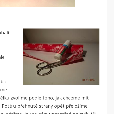
balit
.
hle
ebo
neme
Délku zvolíme podle toho, jak chceme mít
l. Poté u přehnuté strany opět přeložíme
 a uvidíme, jak se nám uprostřed objevily tři