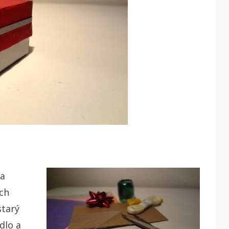
 a
ých
starý
dlo a