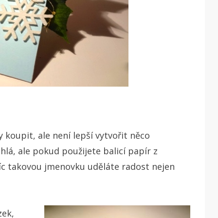
 koupit, ale není lepší vytvořit něco
lá, ale pokud použijete balicí papír z
avíc takovou jmenovku uděláte radost nejen
zek,