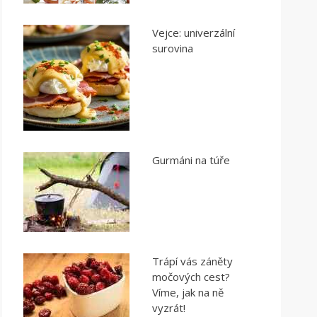
Vejce: univerzální
surovina
Gurmáni na túře
Trápí vás záněty
močových cest?
Víme, jak na ně
vyzrát!