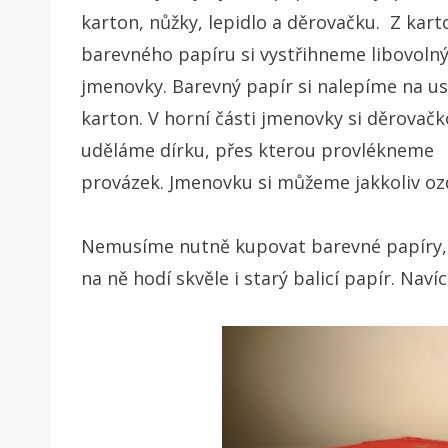
karton, nůžky, lepidlo a děrovačku. Z kart
barevného papíru si vystřihneme libovolný
jmenovky. Barevný papír si nalepíme na us
karton. V horní části jmenovky si děrovač
uděláme dírku, přes kterou provlékneme
provázek. Jmenovku si můžeme jakkoliv oz
Nemusíme nutně kupovat barevné papíry, n
na ně hodí skvěle i starý balicí papír. Nav