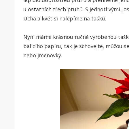
u ostatních třech pruhů. S jednotlivými „o
Ucha a květ si nalepíme na tašku.
Nyní máme krásnou ručně vyrobenou tašk
balicího papíru, tak je schovejte, můžou s
nebo jmenovky.