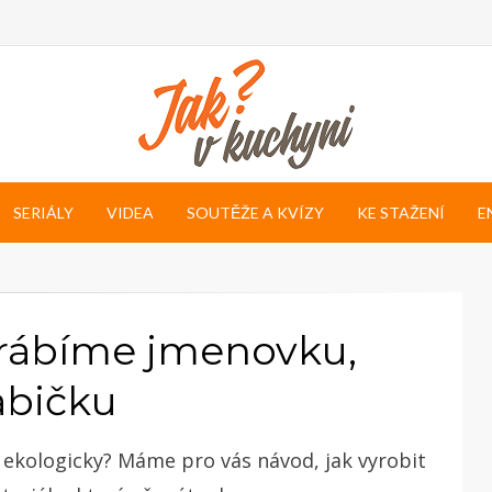
SERIÁLY
VIDEA
SOUTĚŽE A KVÍZY
KE STAŽENÍ
E
yrábíme jmenovku,
abičku
c ekologicky? Máme pro vás návod, jak vyrobit