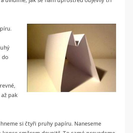
píru.
ouhý
e do
revné,
 až pak
třihneme si čtyři pruhy papíru. Naneseme
ho konce směrem dovnitř. To samé provedeme