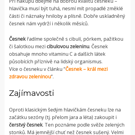
Při nákupu dbejme na dobrou kvalitu česneku
–
hlavička musí být tuhá, nesmí mít propadlé změklé
části či náznaky hniloby a plísně. Dobře uskladněný
česnek nám vydrží i několik měsíců.
Česnek
řadíme společně s cibulí, pórkem, pažitkou
či šalotkou mezi
cibulovou zeleninu
. Česnek
obsahuje mnoho vitaminu C a dalších látek
působících příznivě na lidský organismus.
Více o česneku v článku “
Česnek – král mezi
zdravou zeleninou
”.
Zajímavosti
Oproti klasickým šedým hlavičkám česneku lze na
začátku sezóny (tj. přelom jara a léta) zakoupit i
čerstvý česnek
. Ten poznáme podle svěže zelených
stonků. Má jemnější chuť než česnek sušený. Velmi