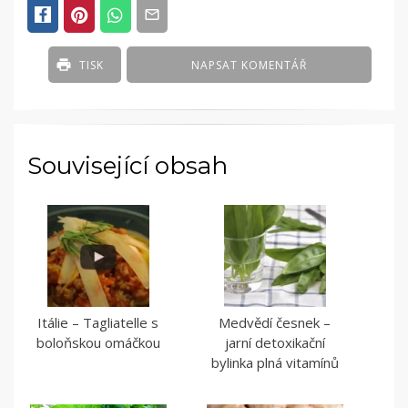
TISK
NAPSAT KOMENTÁŘ
Související obsah
Itálie – Tagliatelle s
Medvědí česnek –
boloňskou omáčkou
jarní detoxikační
bylinka plná vitamínů