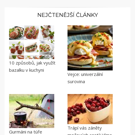
NEJČTENĚJŠÍ ČLÁNKY
10 způsobů, jak využít
bazalku v kuchyni
Vejce: univerzální
surovina
Trápí vás záněty
Gurmáni na túře
močových cest? Víme,