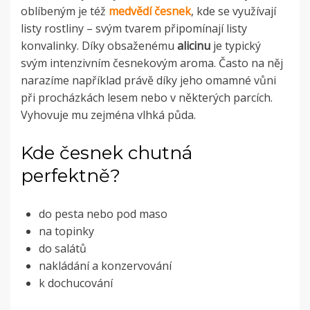
oblíbeným je též
medvědí česnek
, kde se využívají
listy rostliny – svým tvarem připomínají listy
konvalinky. Díky obsaženému
alicinu
je typický
svým intenzivním česnekovým aroma. Často na něj
narazíme například právě díky jeho omamné vůni
při procházkách lesem nebo v některých parcích.
Vyhovuje mu zejména vlhká půda.
Kde česnek chutná
perfektně?
do pesta nebo pod maso
na topinky
do salátů
nakládání a konzervování
k dochucování