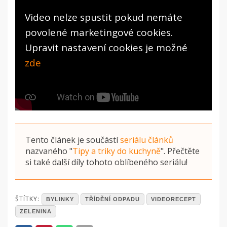
Video nelze spustit pokud nemáte
povolené marketingové cookies.
Upravit nastavení cookies je možné
zde
Tento článek je součástí
seriálu článků
nazvaného
"
Tipy a triky do kuchyně
"
. Přečtěte
si také další díly tohoto oblíbeného seriálu!
POSTED
ŠTÍTKY:
BYLINKY
TŘÍDĚNÍ ODPADU
VIDEORECEPT
IN
ZELENINA
ČLÁNKY