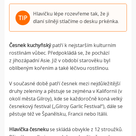
Hlavičku lépe rozevřeme tak, že ji
dlaní silněji stlačíme o desku prkénka.
Česnek kuchyňský
patří k nejstarším kulturním
rostlinám vůbec. Předpokládá se, že pochází
z jihozápadní Asie. Již v období starověku byl
oblíbeným kořením a také léčivou rostlinou.
V současné době patří česnek mezi nejdůležitější
druhy zeleniny a pěstuje se zejména v Kalifornii (v
okolí města Gilroy), kde se každoročně koná velký
česnekový festival („Gilroy Garlic Festival“), dále se
pěstuje též ve Španělsku, Francii nebo Itálii.
Hlavička česneku
se skládá obvykle z 12 stroužků.