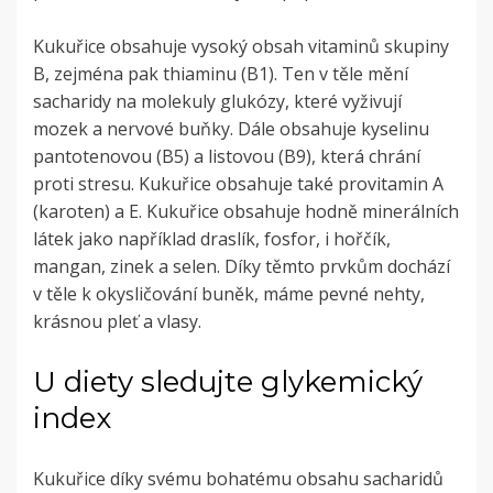
Kukuřice obsahuje vysoký obsah vitaminů skupiny
B, zejména pak thiaminu (B1). Ten v těle mění
sacharidy na molekuly glukózy, které vyživují
mozek a nervové buňky. Dále obsahuje kyselinu
pantotenovou (B5) a listovou (B9), která chrání
proti stresu. Kukuřice obsahuje také provitamin A
(karoten) a E. Kukuřice obsahuje hodně minerálních
látek jako například draslík, fosfor, i hořčík,
mangan, zinek a selen. Díky těmto prvkům dochází
v těle k okysličování buněk, máme pevné nehty,
krásnou pleť a vlasy.
U diety sledujte glykemický
index
Kukuřice díky svému bohatému obsahu sacharidů