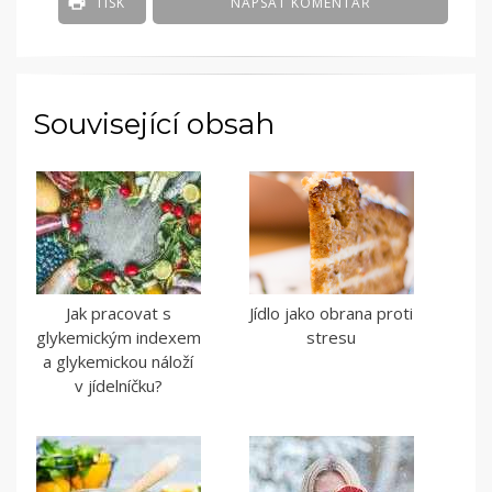
TISK
NAPSAT KOMENTÁŘ
ZELENINA
Související obsah
Jak pracovat s
Jídlo jako obrana proti
glykemickým indexem
stresu
a glykemickou náloží
v jídelníčku?