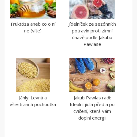
Fruktóza aneb co o ní
Jídelníček ze sezónních
ne (víte)
potravin proti zimní
únavě podle Jakuba
Pawlase
Jáhly: Levná a
Jakub Pawlas radí:
všestranná pochoutka
Ideální jídla před a po
cvičení, která Vám
doplní energii