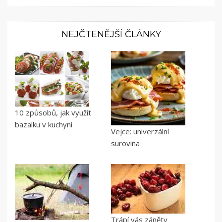
NEJČTENĚJŠÍ ČLÁNKY
10 způsobů, jak využít
bazalku v kuchyni
Vejce: univerzální
surovina
Trápí vás záněty