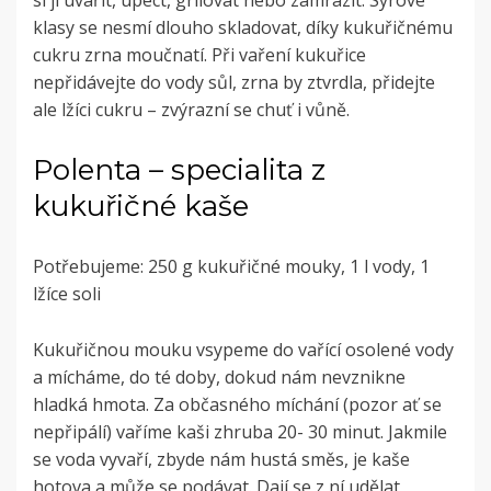
si ji uvařit, upéct, grilovat nebo zamrazit. Syrové
klasy se nesmí dlouho skladovat, díky kukuřičnému
cukru zrna moučnatí. Při vaření kukuřice
nepřidávejte do vody sůl, zrna by ztvrdla, přidejte
ale lžíci cukru – zvýrazní se chuť i vůně.
Polenta – specialita z
kukuřičné kaše
Potřebujeme: 250 g kukuřičné mouky, 1 l vody, 1
lžíce soli
Kukuřičnou mouku vsypeme do vařící osolené vody
a mícháme, do té doby, dokud nám nevznikne
hladká hmota. Za občasného míchání (pozor ať se
nepřipálí) vaříme kaši zhruba 20- 30 minut. Jakmile
se voda vyvaří, zbyde nám hustá směs, je kaše
hotova a může se podávat. Dají se z ní udělat