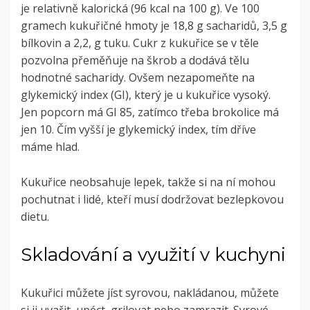
je relativně kalorická (96 kcal na 100 g). Ve 100
gramech kukuřičné hmoty je 18,8 g sacharidů, 3,5 g
bílkovin a 2,2, g tuku. Cukr z kukuřice se v těle
pozvolna přeměňuje na škrob a dodává tělu
hodnotné sacharidy. Ovšem nezapomeňte na
glykemický index (GI), který je u kukuřice vysoký.
Jen popcorn má GI 85, zatímco třeba brokolice má
jen 10. Čím vyšší je glykemický index, tím dříve
máme hlad.
Kukuřice neobsahuje lepek, takže si na ní mohou
pochutnat i lidé, kteří musí dodržovat bezlepkovou
dietu.
Skladování a využití v kuchyni
Kukuřici můžete jíst syrovou, nakládanou, můžete