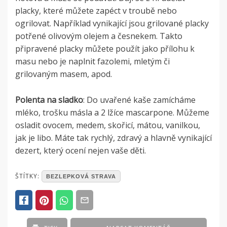
placky, které můžete zapéct v troubě nebo
ogrilovat. Například vynikající jsou grilované placky
potřené olivovým olejem a česnekem. Takto
připravené placky můžete použít jako přílohu k
masu nebo je naplnit fazolemi, mletým či
grilovaným masem, apod.
Polenta na sladko
: Do uvařené kaše zamícháme
mléko, trošku másla a 2 lžíce mascarpone. Můžeme
osladit ovocem, medem, skořicí, mátou, vanilkou,
jak je libo. Máte tak rychlý, zdravý a hlavně vynikající
dezert, který ocení nejen vaše děti.
POSTED
ŠTÍTKY:
BEZLEPKOVÁ STRAVA
IN
PRODUKTY
Z
ŘADY
-