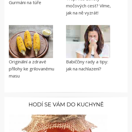
Gurmáni na túře
močových cest? Víme,
jak na ně vyzrát!
Originální a zdravé
Babiččiny rady a tipy:
přílohy ke grilovanému
jak na nachlazení?
masu
HODÍ SE VÁM DO KUCHYNĚ