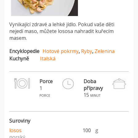
Vynikající zdravé a lehké jídlo. Pokud vaše děti
nejedí maso, můžete lososa nahradit kuřecím
masem.
Encyklopedie
Hotové pokrmy
,
Ryby
,
Zelenina
Kuchyně
Italská
Porce
Doba
1
přípravy
H
15
porce
minut
Suroviny
losos
100
g
norský