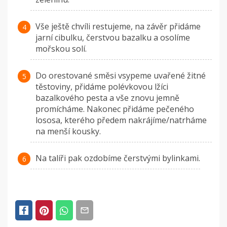
Vše ještě chvíli restujeme, na závěr přidáme
jarní cibulku, čerstvou bazalku a osolíme
mořskou solí.
Do orestované směsi vsypeme uvařené žitné
těstoviny, přidáme polévkovou lžíci
bazalkového pesta a vše znovu jemně
promícháme. Nakonec přidáme pečeného
lososa, kterého předem nakrájíme/natrháme
na menší kousky.
Na talíři pak ozdobíme čerstvými bylinkami.