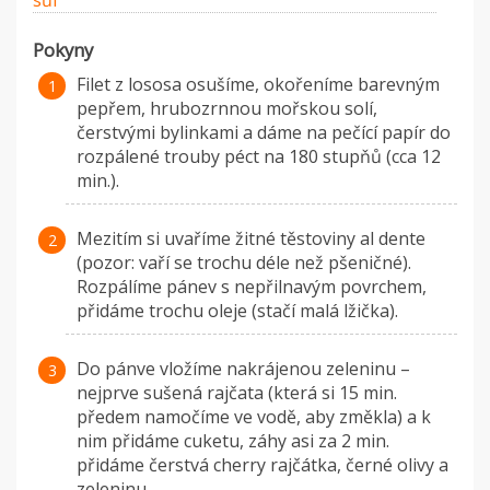
sůl
Pokyny
Filet z lososa osušíme, okořeníme barevným
pepřem, hrubozrnnou mořskou solí,
čerstvými bylinkami a dáme na pečící papír do
rozpálené trouby péct na 180 stupňů (cca 12
min.).
Mezitím si uvaříme žitné těstoviny al dente
(pozor: vaří se trochu déle než pšeničné).
Rozpálíme pánev s nepřilnavým povrchem,
přidáme trochu oleje (stačí malá lžička).
Do pánve vložíme nakrájenou zeleninu –
nejprve sušená rajčata (která si 15 min.
předem namočíme ve vodě, aby změkla) a k
nim přidáme cuketu, záhy asi za 2 min.
přidáme čerstvá cherry rajčátka, černé olivy a
zeleninu.