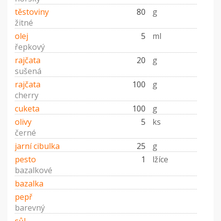
těstoviny
80
g
žitné
olej
5
ml
řepkový
rajčata
20
g
sušená
rajčata
100
g
cherry
cuketa
100
g
olivy
5
ks
černé
jarní cibulka
25
g
pesto
1
lžíce
bazalkové
bazalka
pepř
barevný