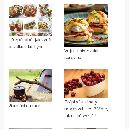
10 způsobů, jak využít
bazalku v kuchyni
Vejce: univerzální
surovina
Trápí vás záněty
Gurmáni na túře
močových cest? Víme,
jak na ně vyzrát!