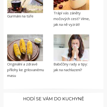
Trápí vás záněty
Gurmáni na túře
močových cest? Víme,
jak na ně vyzrát!
Originální a zdravé
Babiččiny rady a tipy:
přílohy ke grilovanému
jak na nachlazení?
masu
HODÍ SE VÁM DO KUCHYNĚ