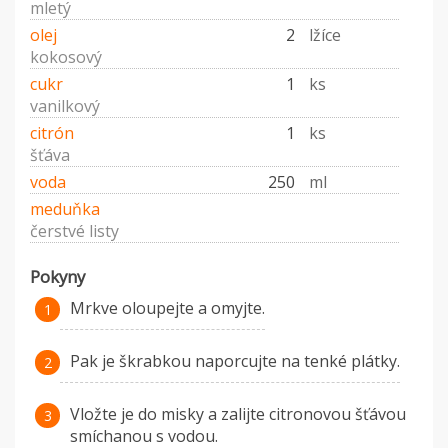
mletý
olej
2
lžíce
kokosový
cukr
1
ks
vanilkový
citrón
1
ks
šťáva
voda
250
ml
meduňka
čerstvé listy
Pokyny
Mrkve oloupejte a omyjte.
Pak je škrabkou naporcujte na tenké plátky.
Vložte je do misky a zalijte citronovou šťávou
smíchanou s vodou.