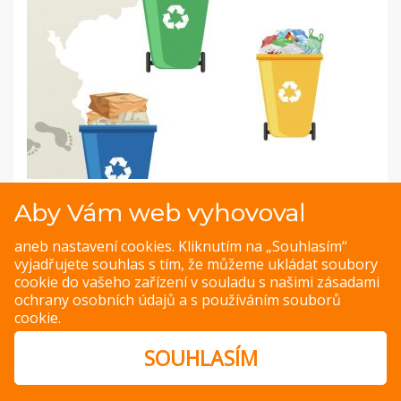
Infografika: Jak Češi třídili odpad v roce 2021?
Aby Vám web vyhovoval
Jak si Češi vedli v loňském roce s tříděním odpadu? Víte,
aneb nastavení cookies. Kliknutím na „Souhlasím“
kolik z nás pravidelně třídí své odpady? Kolik kilogramů
vyjadřujete souhlas s tím, že můžeme ukládat soubory
odpadu průměrně vytřídil každý obyvatel České republiky
cookie do vašeho zařízení v souladu s našimi
zásadami
a další zajímavosti prozradí v infografice
Jakvkuchyni.cz
.
ochrany osobních údajů
a s
používáním souborů
cookie
.
ZOBRAZIT
SOUHLASÍM