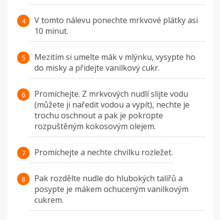
V tomto nálevu ponechte mrkvové plátky asi
10 minut.
Mezitím si umelte mák v mlýnku, vysypte ho
do misky a přidejte vanilkový cukr.
Promíchejte. Z mrkvových nudlí slijte vodu
(můžete ji naředit vodou a vypít), nechte je
trochu oschnout a pak je pokropte
rozpuštěným kokosovým olejem.
Promíchejte a nechte chvilku rozležet.
Pak rozdělte nudle do hlubokých talířů a
posypte je mákem ochuceným vanilkovým
cukrem.