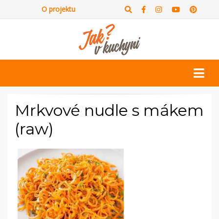
O projektu
Mrkvové nudle s mákem
(raw)