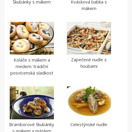
Škubánky s mákem
Kvásková babka s
mákem
Zapečené nudle s
Koláče s mákem a
houbami
medem: tradiční
posvícenská sladkost
Bramborové škubánky
Celestýnské nudle
s mákem a máslem