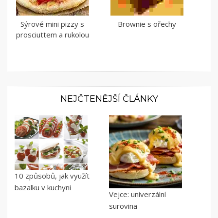
Sýrové mini pizzy s
Brownie s ořechy
prosciuttem a rukolou
NEJČTENĚJŠÍ ČLÁNKY
10 způsobů, jak využít
bazalku v kuchyni
Vejce: univerzální
surovina