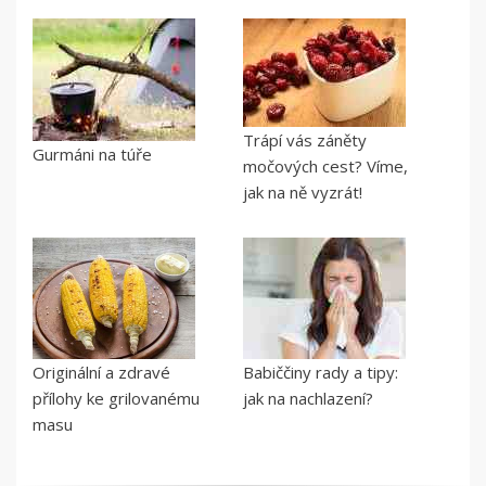
Trápí vás záněty
Gurmáni na túře
močových cest? Víme,
jak na ně vyzrát!
Originální a zdravé
Babiččiny rady a tipy:
přílohy ke grilovanému
jak na nachlazení?
masu