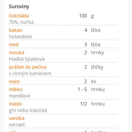
Suroviny
čokoláda
100
g
75%, hořká
kakao
4
lžíce
holandské
med
3
lžíce
mouka
2
hrnky
hladká špaldová
prášek do pečiva
2
lžičky
s vinným kamenem
vejce
2
ks
mléko
1 - 5
hrnku
mandlové
máslo
1/2
hrnku
ghí nebo klasické
vanilka
extrakt