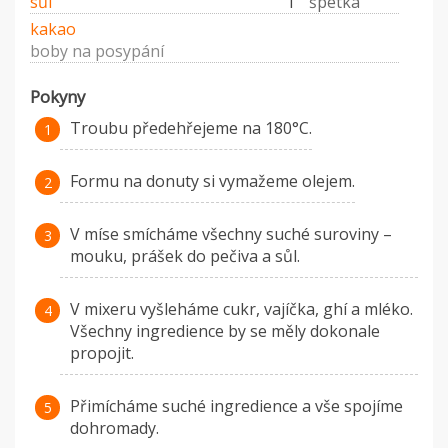
sůl
1
špetka
kakao
boby na posypání
Pokyny
Troubu předehřejeme na 180°C.
Formu na donuty si vymažeme olejem.
V míse smícháme všechny suché suroviny –
mouku, prášek do pečiva a sůl.
V mixeru vyšleháme cukr, vajíčka, ghí a mléko.
Všechny ingredience by se měly dokonale
propojit.
Přimícháme suché ingredience a vše spojíme
dohromady.