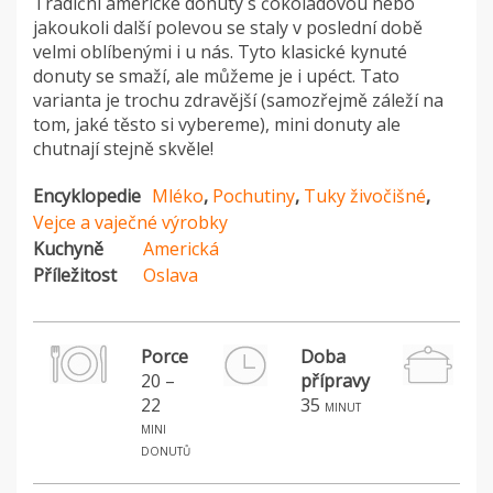
Tradiční americké donuty s čokoládovou nebo
jakoukoli další polevou se staly v poslední době
velmi oblíbenými i u nás. Tyto klasické kynuté
donuty se smaží, ale můžeme je i upéct. Tato
varianta je trochu zdravější (samozřejmě záleží na
tom, jaké těsto si vybereme), mini donuty ale
chutnají stejně skvěle!
Encyklopedie
Mléko
,
Pochutiny
,
Tuky živočišné
,
Vejce a vaječné výrobky
Kuchyně
Americká
Příležitost
Oslava
Porce
Doba
20 –
přípravy
22
35
minut
mini
donutů