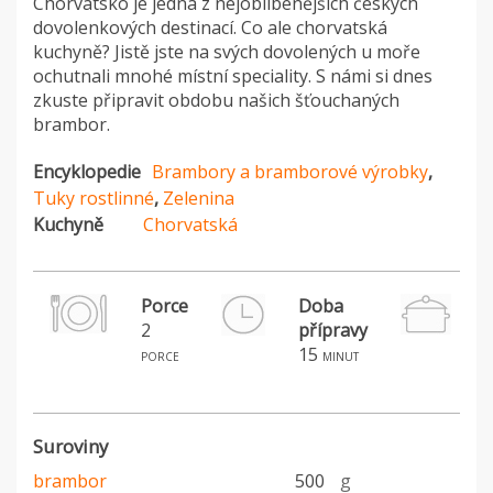
Chorvatsko je jedna z nejoblíbenějších českých
dovolenkových destinací. Co ale chorvatská
kuchyně? Jistě jste na svých dovolených u moře
ochutnali mnohé místní speciality. S námi si dnes
zkuste připravit obdobu našich šťouchaných
brambor.
Encyklopedie
Brambory a bramborové výrobky
,
Tuky rostlinné
,
Zelenina
Kuchyně
Chorvatská
Porce
Doba
2
přípravy
H
15
porce
minut
Suroviny
brambor
500
g