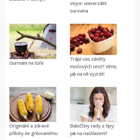
Vejce: univerzální
surovina
Trápí vás záněty
Gurmáni na túře
močových cest? Víme,
jak na ně vyzrát!
Originální a zdravé
Babiččiny rady a tipy:
přílohy ke grilovanému
jak na nachlazení?