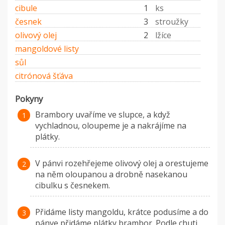
cibule
1
ks
česnek
3
stroužky
olivový olej
2
lžíce
mangoldové listy
sůl
citrónová šťáva
Pokyny
Brambory uvaříme ve slupce, a když
vychladnou, oloupeme je a nakrájíme na
plátky.
V pánvi rozehřejeme olivový olej a orestujeme
na něm oloupanou a drobně nasekanou
cibulku s česnekem.
Přidáme listy mangoldu, krátce podusíme a do
pánve přidáme plátky brambor. Podle chuti