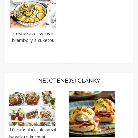
Česnekovo-sýrové
brambory s cuketou
NEJČTENĚJŠÍ ČLÁNKY
10 způsobů, jak využít
bazalku v kuchyni