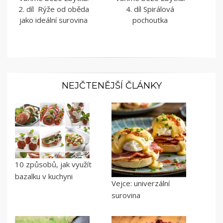
2. díl Rýže od oběda
4. díl Spirálová
jako ideální surovina
pochoutka
NEJČTENĚJŠÍ ČLÁNKY
10 způsobů, jak využít
bazalku v kuchyni
Vejce: univerzální
surovina