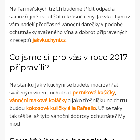
Na Farmářských trzích budeme třídit odpad a
samozřejmě i soutěžit o krásné ceny. Jakvkuchyni.cz
vám nadělí předčasné vánoční dárečky v podobě
ochutnávky svařeného vína a dobrot připravených
z receptů
jakvkuchyni.cz
.
Co jsme si pro vás v roce 2017
připravili?
Na stánku Jak v kuchyni se budete moci zahřát
svařeným vínem, ochutnat
perníkové košíčky
,
vánoční makové koláčky
a jako třešničku na dortu
budou
kokosové kuličky á la Rafaello
. Už se taky
tak těšíte, až tyto vánoční dobroty ochutnáte? My
moc!