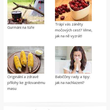
Trápí vás záněty
Gurmáni na túře
močových cest? Víme,
jak na ně vyzrát!
Originální a zdravé
Babiččiny rady a tipy:
přílohy ke grilovanému
jak na nachlazení?
masu