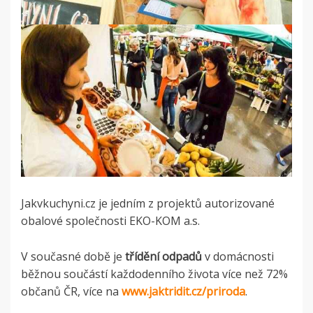
Jakvkuchyni.cz je jedním z projektů autorizované
obalové společnosti EKO-KOM a.s.
V současné době je
třídění odpadů
v domácnosti
běžnou součástí každodenního života více než 72%
občanů ČR, více na
www.jaktridit.cz/priroda
.