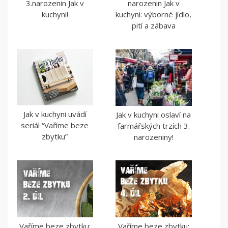
3.narozenin Jak v
narozenin Jak v
kuchyni!
kuchyni: výborné jídlo,
pití a zábava
Jak v kuchyni uvádí
Jak v kuchyni oslaví na
seriál “Vaříme beze
farmářských trzích 3.
zbytku”
narozeniny!
Vaříme beze zbytku:
Vaříme beze zbytku: