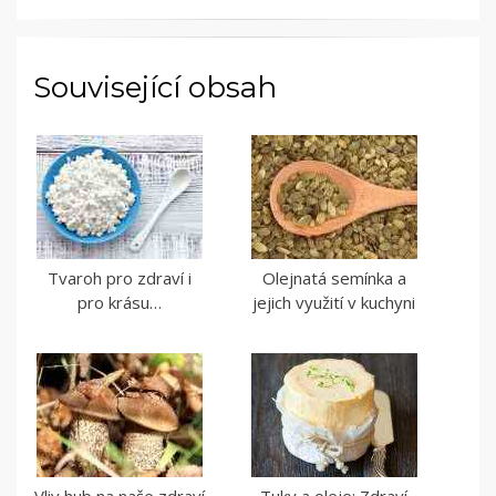
Související obsah
Tvaroh pro zdraví i
Olejnatá semínka a
pro krásu…
jejich využití v kuchyni
Vliv hub na naše zdraví
Tuky a oleje: Zdraví