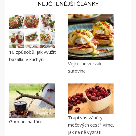
NEJČTENĚJŠÍ ČLÁNKY
10 způsobů, jak využít
bazalku v kuchyni
Vejce: univerzální
surovina
Trápí vás záněty
Gurmáni na túře
močových cest? Víme,
jak na ně vyzrát!