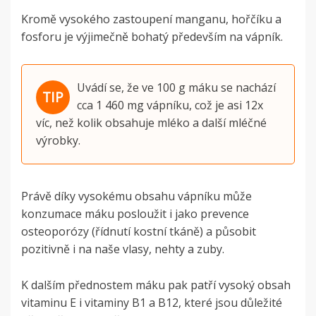
Kromě vysokého zastoupení manganu, hořčíku a
fosforu je výjimečně bohatý především na vápník.
Uvádí se, že ve
100 g máku se nachází
cca 1 460 mg vápníku,
což je asi 12x
víc, než kolik obsahuje mléko a další mléčné
výrobky.
Právě díky vysokému obsahu vápníku může
konzumace máku posloužit i jako prevence
osteoporózy (řídnutí kostní tkáně) a působit
pozitivně i na naše vlasy, nehty a zuby.
K dalším přednostem máku pak patří vysoký obsah
vitaminu E i vitaminy B1 a B12, které jsou důležité