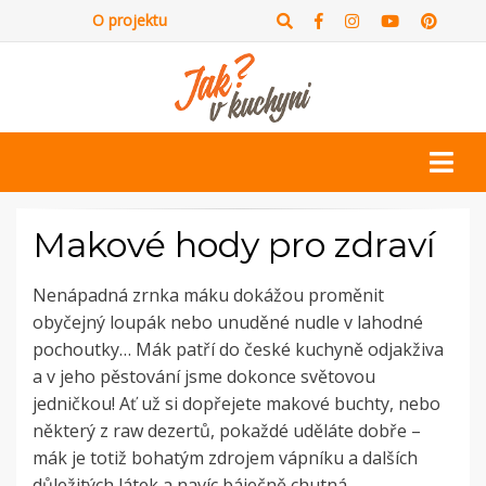
O projektu
Makové hody pro zdraví
Nenápadná zrnka máku dokážou proměnit
obyčejný loupák nebo unuděné nudle v lahodné
pochoutky… Mák patří do české kuchyně odjakživa
a v jeho pěstování jsme dokonce světovou
jedničkou! Ať už si dopřejete makové buchty, nebo
některý z raw dezertů, pokaždé uděláte dobře –
mák je totiž bohatým zdrojem vápníku a dalších
důležitých látek a navíc báječně chutná.