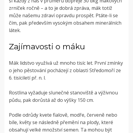
si každý z nás v průměru dopřeje 30 dkg makových
zrníček ročně – a to je dobrá zpráva, mák totiž
může našemu zdraví opravdu prospět. Ptáte-li se
čím, pak především vysokým obsahem minerálních
látek.
Zajímavosti o máku
Mák lidstvo využívá už mnoho tisíc let.
První zmínky
o jeho pěstování pocház
ej
í z oblasti Středomoří ze
6.
tisíciletí př. n. l.
Rostlina vyžaduje slunečné stanoviště a výživnou
půdu, pak dorůstá až do výšky 150 cm.
Podle odrůdy kvete fialově, modře, červeně nebo
bíle, květy se následně přemění na plody, které
obsahují velké množství semen. Ta mohou být