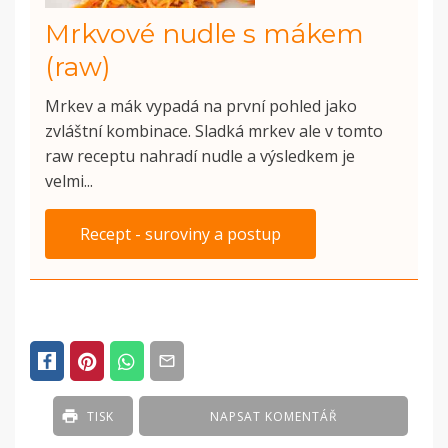
Mrkvové nudle s mákem
(raw)
Mrkev a mák vypadá na první pohled jako
zvláštní kombinace. Sladká mrkev ale v tomto
raw receptu nahradí nudle a výsledkem je
velmi...
Recept - suroviny a postup
POSTED
IN
ČLÁNKY
TISK
NAPSAT KOMENTÁŘ