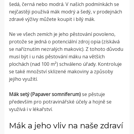
šedá, černá nebo modrá.
V našich podmínkách se
nejčastěji používá mák modrý a šedý, v prodejnách
zdravé výživy můžete koupit i bílý mák.
Ne ve všech zemích je jeho pěstování povoleno,
protože se jedná o potenciální zdroj opia (získává
se naříznutím nezralých makovic). Z tohoto důvodu
musí být i u nás pěstování máku na větších
plochách (nad 100 m²) schváleno úřady. Kontroluje
se také množství sklizené makoviny a způsoby
jejího využití.
Mák setý (
Papaver somniferum)
se pěstuje
především pro potravinářské účely a hojně se
využívá i v lékařství.
Mák a jeho vliv na naše zdraví