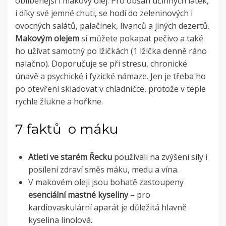
oblíbenější i makový olej. Pro obsah účinných látek,
i díky své jemné chuti, se hodí do zeleninových i
ovocných salátů, palačinek, lívanců a jiných dezertů.
Makovým olejem
si můžete pokapat pečivo a také
ho užívat samotný po lžičkách (1 lžička denně ráno
nalačno). Doporučuje se při stresu, chronické
únavě a psychické i fyzické námaze. Jen je třeba ho
po otevření skladovat v chladničce, protože v teple
rychle žlukne a hořkne.
7 faktů o máku
Atleti ve starém Řecku
používali na zvýšení síly i
posílení zdraví směs máku, medu a vína.
V makovém oleji jsou bohatě zastoupeny
esenciální mastné kyseliny
–
pro
kardiovaskulární aparát je důležitá hlavně
kyselina linolová.