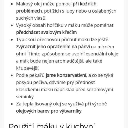
Makový olej může pomoci
při kožních
problémech
, potížích s lupy nebo u oslabených
suchých vlasů.
Vysoký obsah hořčíku v máku může pomáhat
předcházet svalovým křečím
.
Typickou ořechovou příchuť máku lze ještě
zvýraznit jeho opražením na pánvi
na mírném
ohni. Tímto způsobem se uvolní esenciální oleje
a mák bude nejen aromatičtější, ale také
křupavější.
Podle pekařů
jsme konzervativní
, a co se týká
posypu pečiva, dáváme prý přednost
klasickému máku například před sezamovými
semínky.
Za tepla lisovaný olej se využívá při výrobě
olejových barev pro výtvarníky
Použití máku v kuchyni