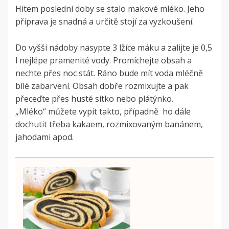
Hitem poslední doby se stalo makové mléko. Jeho
příprava je snadná a určitě stojí za vyzkoušení.
Do vyšší nádoby nasypte 3 lžíce máku a zalijte je 0,5
l nejlépe pramenité vody. Promíchejte obsah a
nechte přes noc stát. Ráno bude mít voda mléčně
bílé zabarvení. Obsah dobře rozmixujte a pak
přeceďte přes husté sítko nebo plátýnko.
„Mléko“ můžete vypít takto, případně ho dále
dochutit třeba kakaem, rozmixovaným banánem,
jahodami apod.