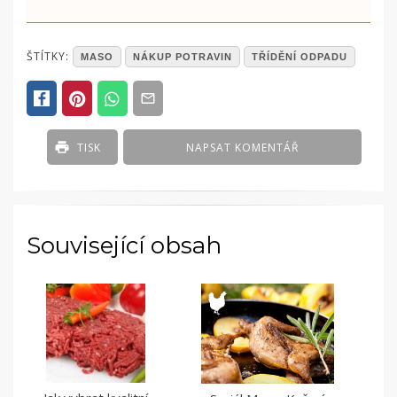
POSTED
ŠTÍTKY:
MASO
NÁKUP POTRAVIN
TŘÍDĚNÍ ODPADU
IN
ČLÁNKY
TISK
NAPSAT KOMENTÁŘ
Související obsah