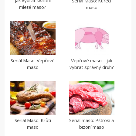
Jak vybrat kvalitní
Seriál Maso: Kuřecí
mleté maso?
maso
Seriál Maso: Vepřové
Vepřové maso – jak
maso
vybrat správný druh?
Seriál Maso: Krůtí
Seriál maso: Pštrosí a
maso
bizoní maso