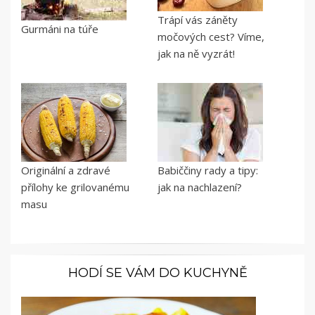
Trápí vás záněty
Gurmáni na túře
močových cest? Víme,
jak na ně vyzrát!
Originální a zdravé
Babiččiny rady a tipy:
přílohy ke grilovanému
jak na nachlazení?
masu
HODÍ SE VÁM DO KUCHYNĚ