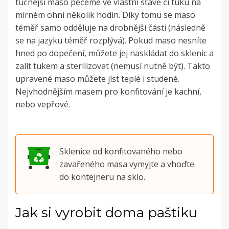
tučnější maso pečeme ve vlastní šťávě či tuku na
mírném ohni několik hodin. Díky tomu se maso
téměř samo odděluje na drobnější části (následně
se na jazyku téměř rozplývá). Pokud maso nesníte
hned po dopečení, můžete jej naskládat do sklenic a
zalít tukem a sterilizovat (nemusí nutně být). Takto
upravené maso můžete jíst teplé i studené.
Nejvhodnějším masem pro konfitování je kachní,
nebo vepřové.
Sklenice od konfitovaného nebo
zavařeného masa vymyjte a vhoďte
do kontejneru na sklo.
Jak si vyrobit doma paštiku