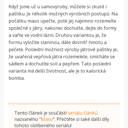
Když jsme už u samovýroby, můžete si zkusit i
paštiku. Je několik možných výrobních postupů. Na
počátku maso upečte, poté jej najemno rozemelte
společně s játry, nakonec dochuťte, dejte do formy
a vařte ve vodní lázni. Druhou variantou je, že
formu vyložíte slaninou, dáte dovnitř hmotu a
pečete. Poslední možnost výroby játrové paštiky je,
že uvařená vepřová játra rozemelete, smícháte se
sádlem a dochutíte solí a pepřem. Tato poslední
varianta má delší životnost, ale je to kalorická
bomba.
Tento článek je součástí
seriálu článků
nazvaného
"
Maso
"
. Přečtěte si také další díly
tohoto oblíbeného seriálu!