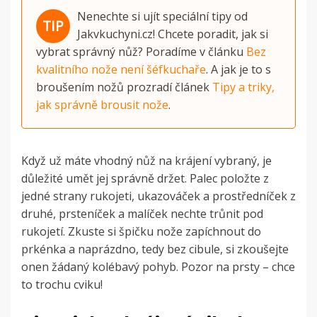
Nenechte si ujít speciální tipy od
Jakvkuchyni.cz! Chcete poradit, jak si
vybrat správný nůž? Poradíme v článku
Bez
kvalitního nože není šéfkuchaře
. A jak je to s
broušením nožů prozradí článek
Tipy a triky,
jak správně brousit nože
.
Když už máte vhodný nůž na krájení vybraný, je
důležité umět jej správně držet. Palec položte z
jedné strany rukojeti, ukazováček a prostředníček z
druhé, prsteníček a malíček nechte trůnit pod
rukojetí.
Zkuste si špičku nože zapíchnout do
prkénka a naprázdno, tedy bez cibule, si zkoušejte
onen žádaný kolébavý pohyb. Pozor na prsty – chce
to trochu cviku!