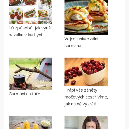
10 způsobů, jak využít
bazalku v kuchyni
Vejce: univerzální
surovina
Trápí vás záněty
Gurmáni na túře
močových cest? Víme,
jak na ně vyzrát!