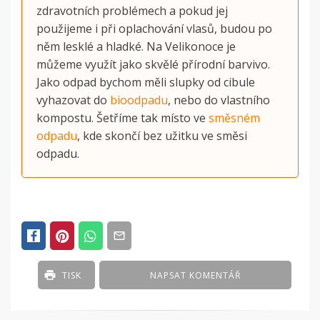
zdravotních problémech a pokud jej
použijeme i při oplachování vlasů, budou po
něm lesklé a hladké.
Na Velikonoce je
můžeme využít jako skvělé přírodní barvivo.
Jako odpad bychom měli slupky od cibule
vyhazovat do
bioodpadu
, nebo do vlastního
kompostu. Šetříme tak místo ve
směsném
odpadu
, kde skončí bez užitku ve směsi
odpadu
.
POSTED
IN
ČLÁNKY
TISK
NAPSAT KOMENTÁŘ