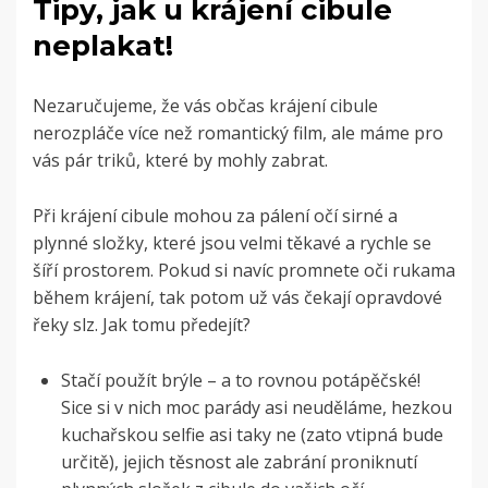
Tipy, jak u krájení cibule
neplakat!
Nezaručujeme, že vás občas krájení cibule
nerozpláče více než romantický film, ale máme pro
vás pár triků, které by mohly zabrat.
Při krájení cibule mohou za pálení očí sirné a
plynné složky, které jsou velmi těkavé a rychle se
šíří prostorem.
Pokud si navíc promnete oči rukama
během krájení, tak potom už vás čekají opravdové
řeky slz. Jak tomu předejít?
Stačí použít brýle – a to rovnou potápěčské!
Sice si v nich moc parády asi neuděláme, hezkou
kuchařskou selfie asi taky ne (zato vtipná bude
určitě), jejich těsnost ale zabrání proniknutí