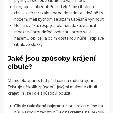
plynných složek z cibule do vašich očí.
Funguje zchlazení! Pokud vložíme cibuli na
chvilku do mrazáku, nebo do lednice, ideálně i s
nožem, měli bychom se slzám úspěsně vyhnout.
Hořící svíčka, resp. její plamen dokáže snížit
množství proudícího vzduchu, proto se k
našemu obličeji a očím dostanou hůře i štiplavé
cibulové složky.
Jaké jsou způsoby krájení
cibule?
Máme oloupáno, teď přichází na řadu krájení.
Existuje několik způsobů, jakými můžeme cibuli
krájet, liší se i dle způsobu použití.
Cibule nakrájená najemno
: cibuli rozkrojíme na
půl, každou z těchto půlek nakrájíme na několik