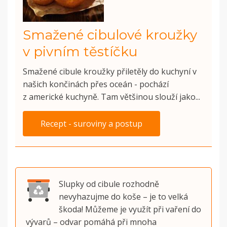
Smažené cibulové kroužky
v pivním těstíčku
Smažené cibule kroužky přiletěly do kuchyní v
našich končinách přes oceán - pochází
z americké kuchyně. Tam většinou slouží jako...
Recept - suroviny a postup
Slupky od cibule rozhodně
nevyhazujme do koše – je to velká
škoda! Můžeme je využít při vaření do
vývarů – odvar pomáhá při mnoha