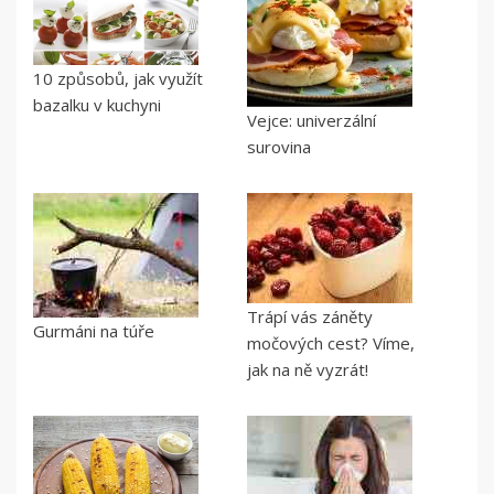
10 způsobů, jak využít
bazalku v kuchyni
Vejce: univerzální
surovina
Trápí vás záněty
Gurmáni na túře
močových cest? Víme,
jak na ně vyzrát!