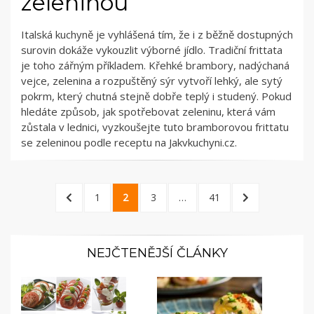
zeleninou
Italská kuchyně je vyhlášená tím, že i z běžně dostupných
surovin dokáže vykouzlit výborné jídlo. Tradiční frittata
je toho zářným příkladem. Křehké brambory, nadýchaná
vejce, zelenina a rozpuštěný sýr vytvoří lehký, ale sytý
pokrm, který chutná stejně dobře teplý i studený. Pokud
hledáte způsob, jak spotřebovat zeleninu, která vám
zůstala v lednici, vyzkoušejte tuto bramborovou frittatu
se zeleninou podle receptu na Jakvkuchyni.cz.
Navigace
1
2
3
…
41
pro
příspěvky
NEJČTENĚJŠÍ ČLÁNKY