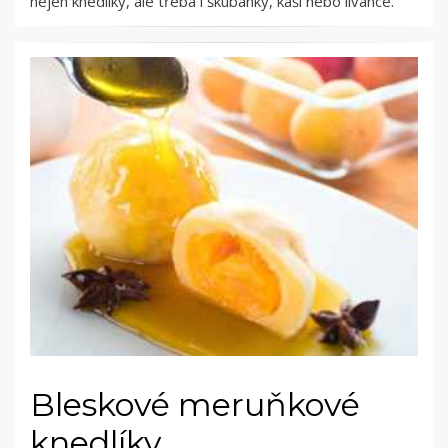
nejen knedlíky, ale třeba i škubánky, kaši nebo lívance.
Bleskové meruňkové
knedlíky