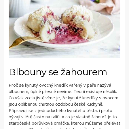
Blbouny se žahourem
Proč se kynutý ovocný knedlík vařený v páře nazývá
blbounem, úplně přesně nevíme. Teorií existuje několik.
Co však zcela jistě víme je, že kynuté knedlíky s ovocem
jsou oblíbenou chutnou ozdobou české kuchyně.
Připravují se z jednoduchého kynutého těsta, i proto
bývají v létě často na talíři. A co je vlastně žahour? Je to
staročeská borůvková omáčka, kterou můžeme přelévat