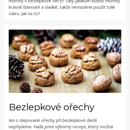
muffiny v bezlepkové verzi? Díky jablkům budou muffiny
krásně šťavnaté a sladké, takže nemusíme použít tolik
cukru. Jak na to?
Bezlepkové ořechy
Ani o slepované ořechy při bezlepkové dietě
nepřijdeme. Našli jsme výborný recept, který možná