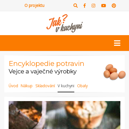
O projektu
Encyklopedie potravin
Vejce a vaječné výrobky
Úvod
Nákup
Skladování
V kuchyni
Obaly