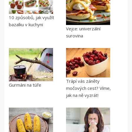
10 způsobů, jak využít
bazalku v kuchyni
Vejce: univerzální
surovina
Trápí vás záněty
Gurmáni na túře
močových cest? Víme,
jak na ně vyzrát!