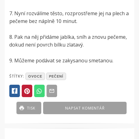
7. Nyní rozválíme těsto, rozprostřeme jej na plech a
pečeme bez náplně 10 minut.
8. Pak na něj přidáme jablka, sníh a znovu pečeme,
dokud není povrch bílku zlatavý.
9. Můžeme podávat se zakysanou smetanou.
POSTED
ŠTÍTKY:
OVOCE
PEČENÍ
IN
VAŠE
RECEPTY
TISK
NAPSAT KOMENTÁŘ