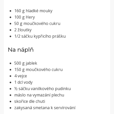
160 g hladké mouky
100 g Hery
50 g moučkového cukru
2 žloutky
1/2 sáčku kypřicího prášku
Na náplň
500 g jablek
150 g moučkového cukru
4 vejce
1 dcl vody
½ sáčku vanilkového pudinku
máslo na vymazání plechu
skořice dle chuti
zakysaná smetana k servírování