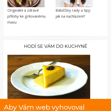
Originální a zdravé
Babiččiny rady a tipy:
přílohy ke grilovanému
jak na nachlazení?
masu
HODÍ SE VÁM DO KUCHYNĚ
Aby Vám web vyhovoval
Fotopostup: Dýňový koláč s pekanovými