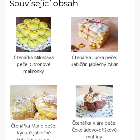
Související obsah
Čtenářka Miloslava
Čtenářka Lucka peče:
peče: Citronové
Babiččin jablečný závin
makronky
Čtenářka Klára peče:
Čtenářka Marie peče:
Čokoládovo-oříškové
Kynuté jablečné
muffiny
koblížky pečené