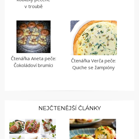
v troubě
Čtenářka Aneta peče:
Čtenářka Verča peče:
Čokoládoví brumíci
Quiche se žampióny
NEJČTENĚJŠÍ ČLÁNKY