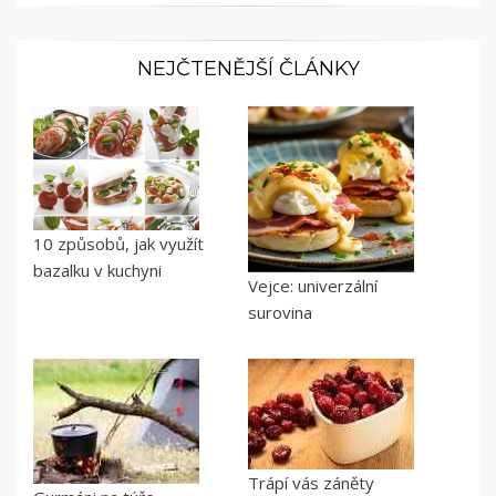
NEJČTENĚJŠÍ ČLÁNKY
10 způsobů, jak využít
bazalku v kuchyni
Vejce: univerzální
surovina
Trápí vás záněty