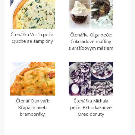
Čtenářka Verča peče:
Čtenářka Olga peče:
Quiche se žampióny
Čokoládové muffiny
s arašídovým máslem
Čtenář Dan vaří:
Čtenářka Michala
Křapáče aneb
peče: Extra kakaové
bramboráky
Oreo donuty