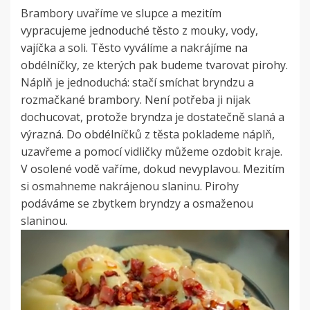
Brambory uvaříme ve slupce a mezitím
vypracujeme jednoduché těsto z mouky, vody,
vajíčka a soli. Těsto vyválíme a nakrájíme na
obdélníčky, ze kterých pak budeme tvarovat pirohy.
Náplň je jednoduchá: stačí smíchat bryndzu a
rozmačkané brambory. Není potřeba ji nijak
dochucovat, protože bryndza je dostatečně slaná a
výrazná. Do obdélníčků z těsta poklademe náplň,
uzavřeme a pomocí vidličky můžeme ozdobit kraje.
V osolené vodě vaříme, dokud nevyplavou. Mezitím
si osmahneme nakrájenou slaninu. Pirohy
podáváme se zbytkem bryndzy a osmaženou
slaninou.