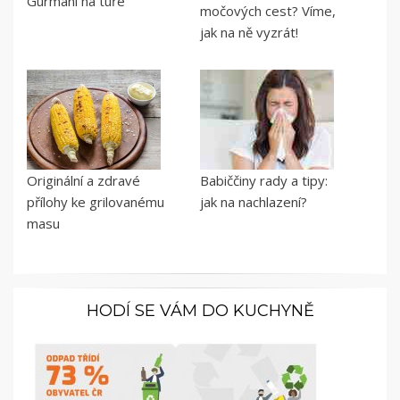
Gurmáni na túře
močových cest? Víme,
jak na ně vyzrát!
Originální a zdravé
Babiččiny rady a tipy:
přílohy ke grilovanému
jak na nachlazení?
masu
HODÍ SE VÁM DO KUCHYNĚ