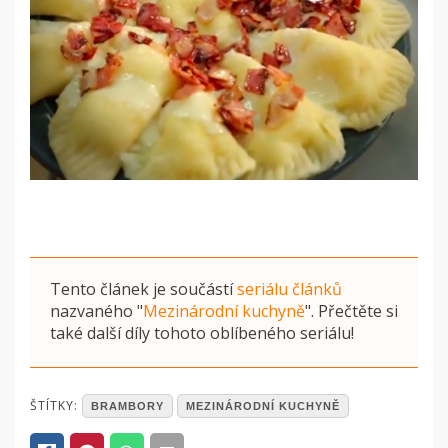
Tento článek je součástí
seriálu článků
nazvaného
"
Mezinárodní kuchyně
"
. Přečtěte si
také další díly tohoto oblíbeného seriálu!
POSTED
ŠTÍTKY:
BRAMBORY
MEZINÁRODNÍ KUCHYNĚ
IN
ČLÁNKY
,