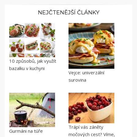
NEJČTENĚJŠÍ ČLÁNKY
10 způsobů, jak využít
bazalku v kuchyni
Vejce: univerzální
surovina
Trápí vás záněty
Gurmáni na túře
močových cest? Víme,