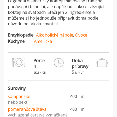
Legendární americký koktejl mimosa se tradičně
podává při brunchi, ale například i jako osvěžující
koktejl na svatbách. Stačí jen 2 ingredience a
můžeme si ho jednoduše připravit doma podle
návodu od Jakvkuchyni.cz!
Encyklopedie
Alkoholické nápoje
,
Ovoce
Kuchyně
Americká
Porce
Doba
4
přípravy
5
sklenice
minut
Suroviny
šampaňské
400
ml
nebo sekt
pomerančová šťáva
400
ml
vychlazená čerstvě vymačkaná