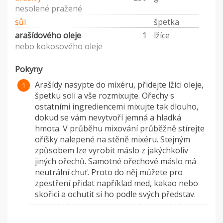
nesolené pražené
sůl
špetka
arašídového oleje
1
lžíce
nebo kokosového oleje
Pokyny
Arašídy nasypte do mixéru, přidejte lžíci oleje,
špetku soli a vše rozmixujte. Ořechy s
ostatními ingrediencemi mixujte tak dlouho,
dokud se vám nevytvoří jemná a hladká
hmota. V průběhu mixování průběžně stírejte
oříšky nalepené na stěně mixéru. Stejným
způsobem lze vyrobit máslo z jakýchkoliv
jiných ořechů. Samotné ořechové máslo má
neutrální chuť. Proto do něj můžete pro
zpestření přidat například med, kakao nebo
skořici a ochutit si ho podle svých představ.