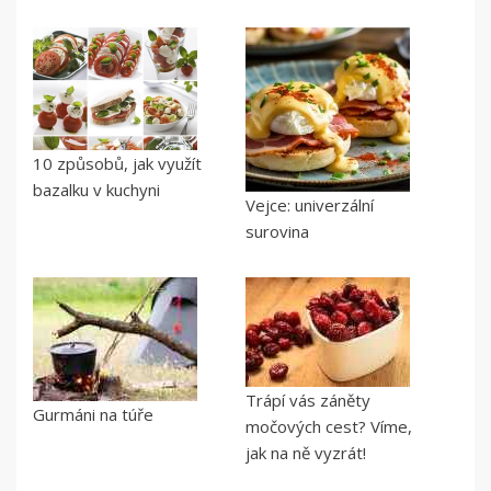
10 způsobů, jak využít
bazalku v kuchyni
Vejce: univerzální
surovina
Trápí vás záněty
Gurmáni na túře
močových cest? Víme,
jak na ně vyzrát!