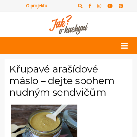
O projektu
Křupavé arašídové
máslo – dejte sbohem
nudným sendvičům