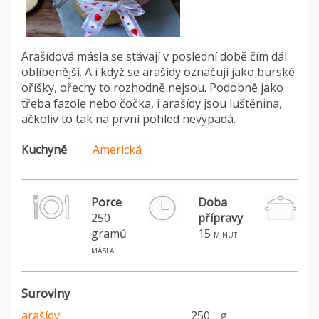
Arašídová másla se stávají v poslední době čím dál
oblíbenější. A i když se arašídy označují jako burské
oříšky, ořechy to rozhodně nejsou. Podobně jako
třeba fazole nebo čočka, i arašídy jsou luštěnina,
ačkoliv to tak na první pohled nevypadá.
Kuchyně
Americká
Porce
Doba
250
přípravy
gramů
15
minut
másla
Suroviny
arašídy
250
g