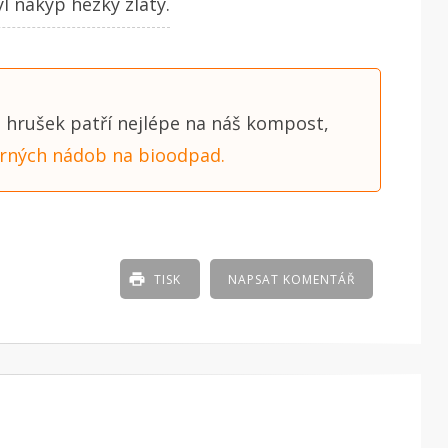
l nákyp hezky zlatý.
od hrušek patří nejlépe na náš kompost,
rných nádob na bioodpad.
TISK
NAPSAT KOMENTÁŘ