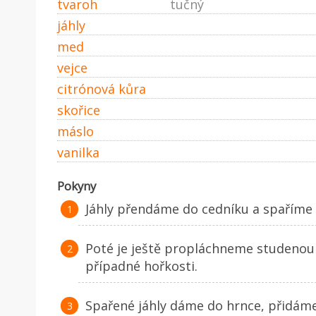
tvaroh
tučný
jáhly
med
vejce
citrónová kůra
skořice
máslo
vanilka
Pokyny
Jáhly přendáme do cedníku a spaříme 1
Poté je ještě propláchneme studenou v
případné hořkosti.
Spařené jáhly dáme do hrnce, přidám