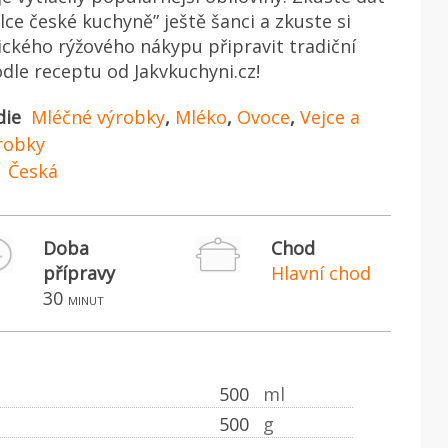
lce české kuchyně” ještě šanci a zkuste si
ického rýžového nákypu připravit tradiční
odle receptu od Jakvkuchyni.cz!
die
Mléčné výrobky
,
Mléko
,
Ovoce
,
Vejce a
robky
Česká
Doba
Chod
přípravy
Hlavní chod
30
minut
500
ml
500
g