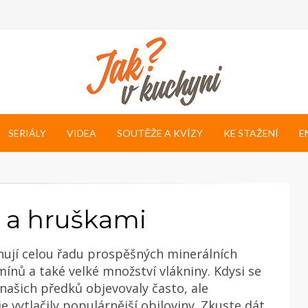
SERIÁLY
VIDEA
SOUTĚŽE A KVÍZY
KE STAŽENÍ
E
m a hruškami
hují celou řadu prospěšných minerálních
amínů a také velké množství vlákniny. Kdysi se
h našich předků objevovaly často, ale
e vytlačily populárnější obiloviny. Zkuste dát