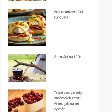
Vejce: univerzální
surovina
Gurmáni na túře
Trápí vás záněty
močových cest?
Víme, jak na ně
vyzrát!