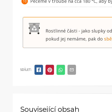
Pečeme v troubě na cca 180 °C, aby by
Rostlinné části - jako slupky 
pokud jej nemáme, pak do
sbě
SDÍLET:
Související obsah