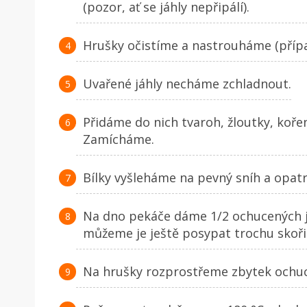
(pozor, ať se jáhly nepřipálí).
Hrušky očistíme a nastrouháme (příp
Uvařené jáhly necháme zchladnout.
Přidáme do nich tvaroh, žloutky, kořen
Zamícháme.
Bílky vyšleháme na pevný sníh a opa
Na dno pekáče dáme 1/2 ochucených j
můžeme je ještě posypat trochu skoři
Na hrušky rozprostřeme zbytek ochuc