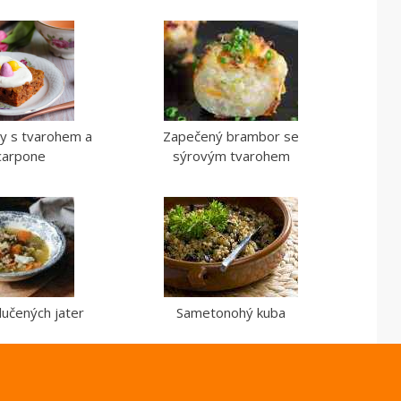
y s tvarohem a
Zapečený brambor se
arpone
sýrovým tvarohem
lučených jater
Sametonohý kuba