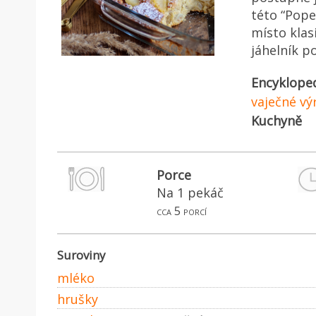
této “Pope
místo klas
jáhelník p
Encyklope
vaječné vý
Kuchyně
Porce
Na 1 pekáč
cca 5 porcí
Suroviny
mléko
hrušky