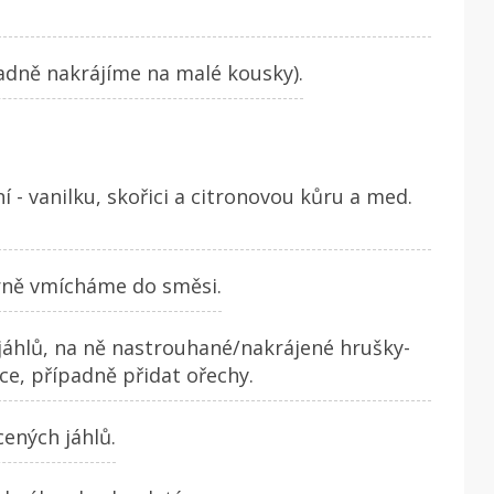
adně nakrájíme na malé kousky).
í - vanilku, skořici a citronovou kůru a med.
trně vmícháme do směsi.
áhlů, na ně nastrouhané/nakrájené hrušky-
ce, případně přidat ořechy.
ených jáhlů.