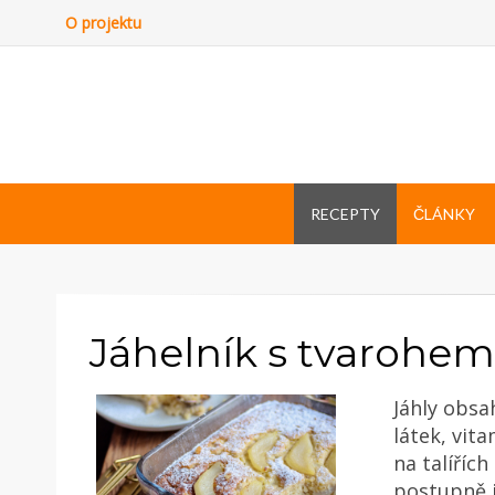
O projektu
RECEPTY
ČLÁNKY
Jáhelník s tvarohe
Jáhly obsa
látek, vit
na talíříc
postupně j