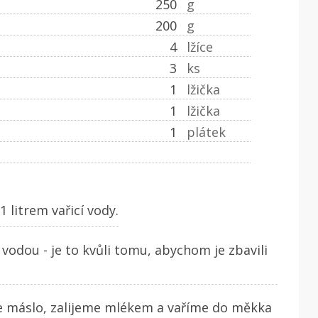
250
g
200
g
4
lžíce
3
ks
1
lžička
1
lžička
1
plátek
 litrem vařicí vody.
odou - je to kvůli tomu, abychom je zbavili
e máslo, zalijeme mlékem a vaříme do měkka