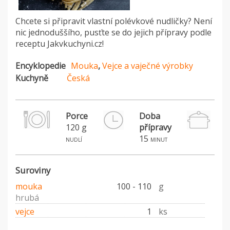
Chcete si připravit vlastní polévkové nudličky? Není
nic jednoduššího, pusťte se do jejich přípravy podle
receptu Jakvkuchyni.cz!
Encyklopedie
Mouka
,
Vejce a vaječné výrobky
Kuchyně
Česká
Porce
Doba
120 g
přípravy
15
nudlí
minut
Suroviny
mouka
100 - 110
g
hrubá
vejce
1
ks