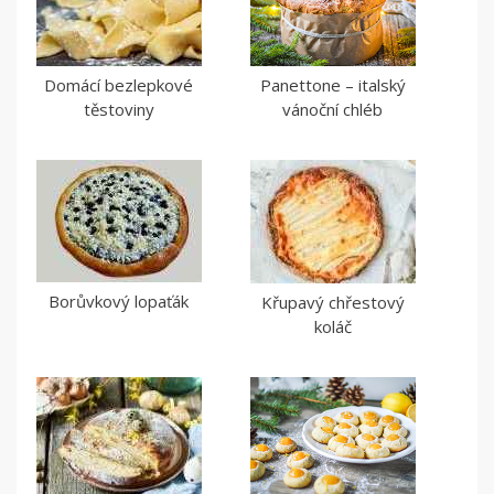
Domácí bezlepkové
Panettone – italský
těstoviny
vánoční chléb
Borůvkový lopaťák
Křupavý chřestový
koláč