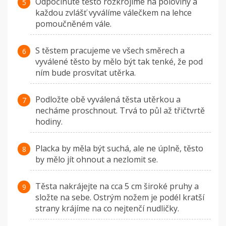
Odpočinuté těsto rozkrojíme na poloviny a
každou zvlášť vyválíme válečkem na lehce
pomoučněném vále.
S těstem pracujeme ve všech směrech a
vyválené těsto by mělo být tak tenké, že pod
ním bude prosvítat utěrka.
Podložte obě vyválená těsta utěrkou a
necháme proschnout. Trvá to půl až třičtvrtě
hodiny.
Placka by měla být suchá, ale ne úplně, těsto
by mělo jít ohnout a nezlomit se.
Těsta nakrájejte na cca 5 cm široké pruhy a
složte na sebe. Ostrým nožem je podél kratší
strany krájíme na co nejtenčí nudličky.