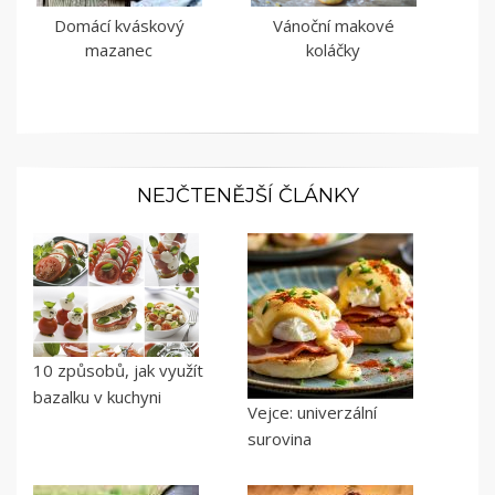
Domácí kváskový
Vánoční makové
mazanec
koláčky
NEJČTENĚJŠÍ ČLÁNKY
10 způsobů, jak využít
bazalku v kuchyni
Vejce: univerzální
surovina