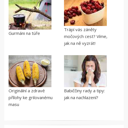
Trápí vás záněty
Gurmáni na túře
močových cest? Víme,
jak na ně vyzrát!
Originální a zdravé
Babiččiny rady a tipy:
přílohy ke grilovanému
jak na nachlazení?
masu