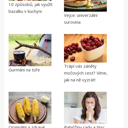
10 způsobů, jak využít
bazalku v kuchyni
Vejce: univerzální
surovina
Trápí vás záněty
Gurmáni na túře
močových cest? Víme,
jak na ně vyzrát!
Originální a zdravé
Babiččiny rady a tipy: