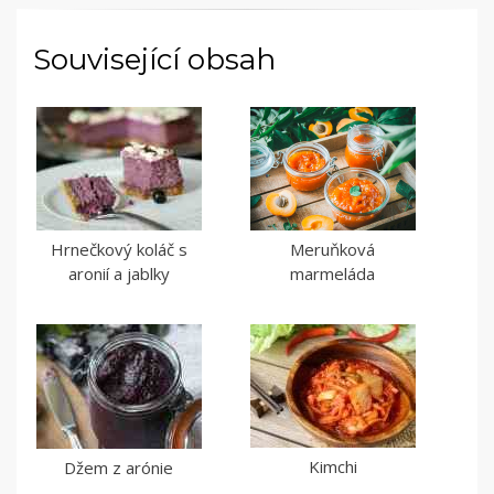
Související obsah
Hrnečkový koláč s
Meruňková
aronií a jablky
marmeláda
Kimchi
Džem z arónie