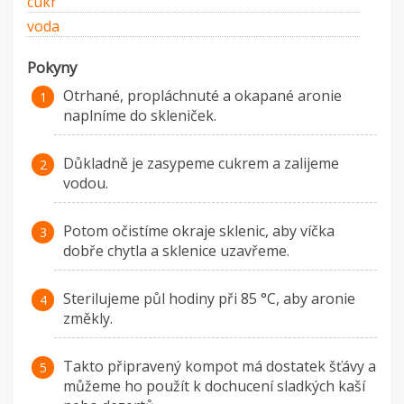
cukr
voda
Pokyny
Otrhané, propláchnuté a okapané aronie
naplníme do skleniček.
Důkladně je zasypeme cukrem a zalijeme
vodou.
Potom očistíme okraje sklenic, aby víčka
dobře chytla a sklenice uzavřeme.
Sterilujeme půl hodiny při 85 °C, aby aronie
změkly.
Takto připravený kompot má dostatek šťávy a
můžeme ho použít k dochucení sladkých kaší