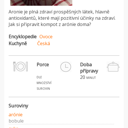
Aronie je plná zdraví prospěšných látek, hlavně
antioxidantů, které mají pozitivní účinky na zdraví.
Jak si připravit kompot z arónie doma?
Encyklopedie
Ovoce
Kuchyně
Česká
Porce
Doba
přípravy
dle
20
minut
množství
surovin
Suroviny
arónie
bobule