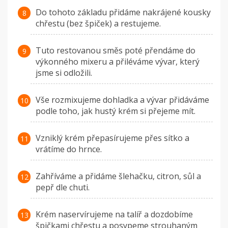
Do tohoto základu přidáme nakrájené kousky
chřestu (bez špiček) a restujeme.
Tuto restovanou směs poté přendáme do
výkonného mixeru a přiléváme vývar, který
jsme si odložili.
Vše rozmixujeme dohladka a vývar přidáváme
podle toho, jak hustý krém si přejeme mít.
Vzniklý krém přepasírujeme přes sítko a
vrátíme do hrnce.
Zahříváme a přidáme šlehačku, citron, sůl a
pepř dle chuti.
Krém naservírujeme na talíř a dozdobíme
špičkami chřestu a posypeme strouhaným