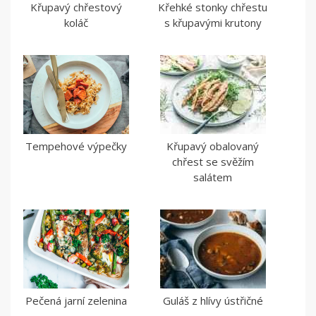
Křupavý chřestový
Křehké stonky chřestu
koláč
s křupavými krutony
Tempehové výpečky
Křupavý obalovaný
chřest se svěžím
salátem
Pečená jarní zelenina
Guláš z hlívy ústřičné