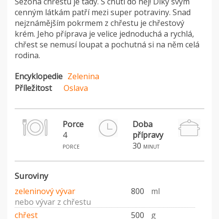
Sezóna chřestu je tady. S chutí do něj! Díky svým
cenným látkám patří mezi super potraviny. Snad
nejznámějším pokrmem z chřestu je chřestový
krém. Jeho příprava je velice jednoduchá a rychlá,
chřest se nemusí loupat a pochutná si na něm celá
rodina.
Encyklopedie
Zelenina
Příležitost
Oslava
Porce
Doba
4
přípravy
30
porce
minut
Suroviny
zeleninový vývar
800
ml
nebo vývar z chřestu
chřest
500
g