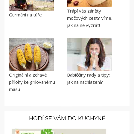
Trápí vás záněty
Gurmáni na túře
močových cest? Víme,
jak na ně vyzrát!
Originální a zdravé
Babiččiny rady a tipy:
přílohy ke grilovanému
jak na nachlazení?
masu
HODÍ SE VÁM DO KUCHYNĚ