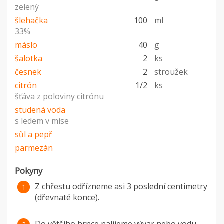
zelený
šlehačka
100
ml
33%
máslo
40
g
šalotka
2
ks
česnek
2
stroužek
citrón
1/2
ks
šťáva z poloviny citrónu
studená voda
s ledem v míse
sůl a pepř
parmezán
Pokyny
Z chřestu odřízneme asi 3 poslední centimetry
(dřevnaté konce).