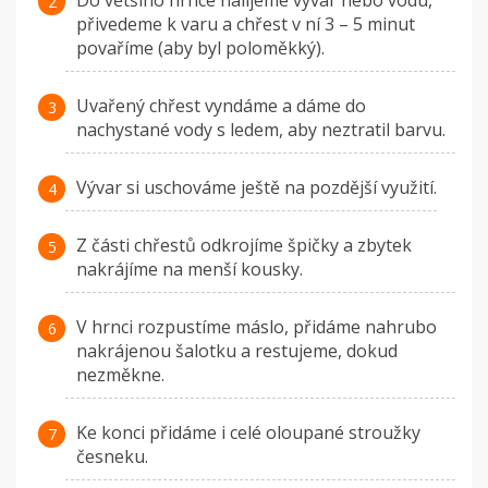
Do většího hrnce nalijeme vývar nebo vodu,
přivedeme k varu a chřest v ní 3 – 5 minut
povaříme (aby byl poloměkký).
Uvařený chřest vyndáme a dáme do
nachystané vody s ledem, aby neztratil barvu.
Vývar si uschováme ještě na pozdější využití.
Z části chřestů odkrojíme špičky a zbytek
nakrájíme na menší kousky.
V hrnci rozpustíme máslo, přidáme nahrubo
nakrájenou šalotku a restujeme, dokud
nezměkne.
Ke konci přidáme i celé oloupané stroužky
česneku.