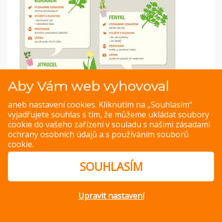
Aby Vám web vyhovoval
Infografiky: Méně používané bylinky v kuchyni
aneb nastavení cookies. Kliknutím na „Souhlasím“
vyjadřujete souhlas s tím, že můžeme ukládat soubory
Bylinky jsou skvělé nejen na ochucení pokrmů, ale využijete
cookie do vašeho zařízení v souladu s našimi
zásadami
jej i při léčbě nemocí.
ochrany osobních údajů
a s
používáním souborů
cookie
.
ZOBRAZIT
SOUHLASÍM
Upravit nastavení
© Copyright 2014 – 2026 –
Jak v kuchyni
Zásady ochrany
osobních údajů
Magazine WordPress Themes
by DesignOrbital