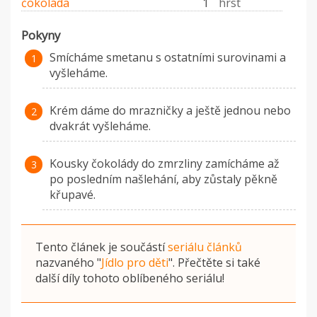
čokoláda
1
hrst
Pokyny
Smícháme smetanu s ostatními surovinami a
vyšleháme.
Krém dáme do mrazničky a ještě jednou nebo
dvakrát vyšleháme.
Kousky čokolády do zmrzliny zamícháme až
po posledním našlehání, aby zůstaly pěkně
křupavé.
Tento článek je součástí
seriálu článků
nazvaného
"
Jídlo pro děti
"
. Přečtěte si také
další díly tohoto oblíbeného seriálu!