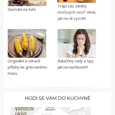
Trápí vás záněty
Gurmáni na túře
močových cest? Víme,
jak na ně vyzrát!
Originální a zdravé
Babiččiny rady a tipy:
přílohy ke grilovanému
jak na nachlazení?
masu
HODÍ SE VÁM DO KUCHYNĚ