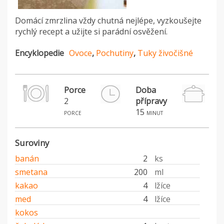
Domácí zmrzlina vždy chutná nejlépe, vyzkoušejte
rychlý recept a užijte si parádní osvěžení.
Encyklopedie
Ovoce
,
Pochutiny
,
Tuky živočišné
Porce
Doba
2
přípravy
15
porce
minut
Suroviny
banán
2
ks
smetana
200
ml
kakao
4
lžíce
med
4
lžíce
kokos