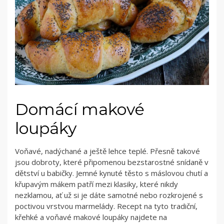
Domácí makové
loupáky
Voňavé, nadýchané a ještě lehce teplé. Přesně takové
jsou dobroty, které připomenou bezstarostné snídaně v
dětství u babičky. Jemné kynuté těsto s máslovou chutí a
křupavým mákem patří mezi klasiky, které nikdy
nezklamou, ať už si je dáte samotné nebo rozkrojené s
poctivou vrstvou marmelády. Recept na tyto tradiční,
křehké a voňavé makové loupáky najdete na