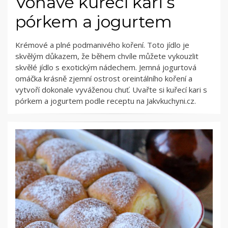
Voňavé kuřecí kari s
pórkem a jogurtem
Krémové a plné podmanivého koření. Toto jídlo je
skvělým důkazem, že během chvíle můžete vykouzlit
skvělé jídlo s exotickým nádechem. Jemná jogurtová
omáčka krásně zjemní ostrost oreintálního koření a
vytvoří dokonale vyváženou chuť. Uvařte si kuřecí kari s
pórkem a jogurtem podle receptu na Jakvkuchyni.cz.