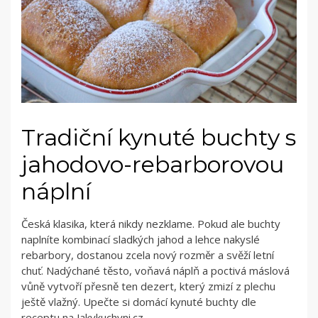
Tradiční kynuté buchty s
jahodovo-rebarborovou
náplní
Česká klasika, která nikdy nezklame. Pokud ale buchty
naplníte kombinací sladkých jahod a lehce nakyslé
rebarbory, dostanou zcela nový rozměr a svěží letní
chuť. Nadýchané těsto, voňavá náplň a poctivá máslová
vůně vytvoří přesně ten dezert, který zmizí z plechu
ještě vlažný. Upečte si domácí kynuté buchty dle
receptu na Jakvkuchyni.cz.