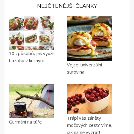
NEJČTENĚJŠÍ ČLÁNKY
10 způsobů, jak využít
bazalku v kuchyni
Vejce: univerzální
surovina
Trápí vás záněty
Gurmáni na túře
močových cest? Víme,
jak na ně vyzrát!