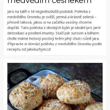
medvědím česnekem
Jaro na talíři v té nejjednodušší podobě. Polévka z
medvědího česneku je svěží, jemná a krásně zelená –
přesně taková, jakou si na začátku sezóny chceme
dopřát. Tato polévka z divokých bylin je ideální pro jarní
detoxikaci a posílení imunity. Stačí pár surovin a během
chvíle máme hotový poctivý krém plný chuti i vůně jara.
Připravte si domácí polévku z medvědího česneku podle
receptu od Jakvkuchyni.cz!