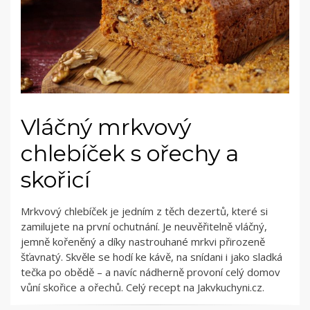
Vláčný mrkvový
chlebíček s ořechy a
skořicí
Mrkvový chlebíček je jedním z těch dezertů, které si
zamilujete na první ochutnání. Je neuvěřitelně vláčný,
jemně kořeněný a díky nastrouhané mrkvi přirozeně
šťavnatý. Skvěle se hodí ke kávě, na snídani i jako sladká
tečka po obědě – a navíc nádherně provoní celý domov
vůní skořice a ořechů. Celý recept na Jakvkuchyni.cz.