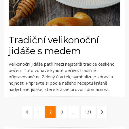
Tradiční velikonoční
jidáše s medem
Velikonoční jidáše patří mezi nejstarší tradice českého
pečení. Toto voňavé kynuté pečivo, tradičně
připravované na Zelený čtvrtek, symbolizuje zdraví a
hojnost. Připravte si podle našeho receptu krásně
nadýchané jidáše, které krásně provoní domácnost.
Stránkování
PREVIOUS
PAGE
PAGE
PAGE
PAGE
NEXT
1
2
3
…
131
příspěvků
PAGE
PAGE