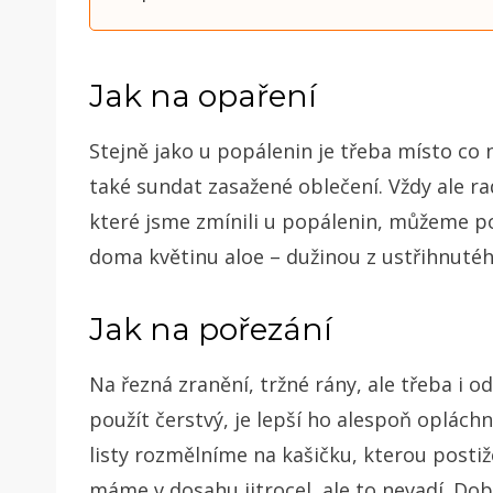
Jak na opaření
Stejně jako u popálenin je třeba místo co 
také sundat zasažené oblečení. Vždy ale ra
které jsme zmínili u popálenin, můžeme pou
doma květinu aloe – dužinou z ustřihnutéh
Jak na pořezání
Na řezná zranění, tržné rány, ale třeba i od
použít čerstvý, je lepší ho alespoň oplác
listy rozmělníme na kašičku, kterou posti
máme v dosahu jitrocel, ale to nevadí. Do