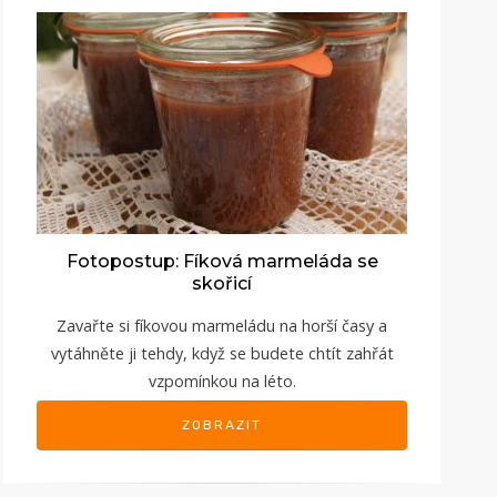
Fotopostup: Fíková marmeláda se
skořicí
Zavařte si fíkovou marmeládu na horší časy a
vytáhněte ji tehdy, když se budete chtít zahřát
vzpomínkou na léto.
ZOBRAZIT