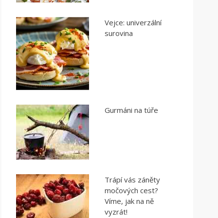
Vejce: univerzální
surovina
Gurmáni na túře
Trápí vás záněty
močových cest?
Víme, jak na ně
vyzrát!