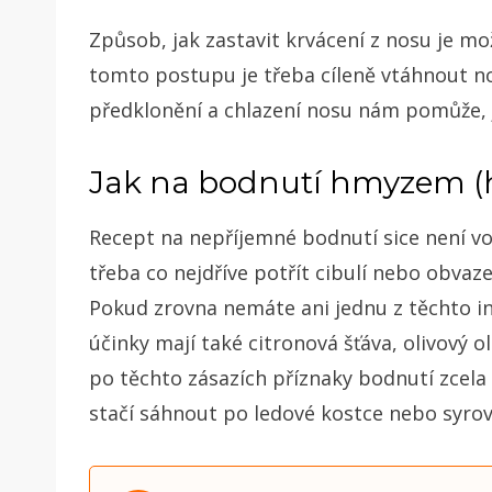
Způsob, jak zastavit krvácení z nosu je mož
tomto postupu je třeba cíleně vtáhnout no
předklonění a chlazení nosu nám pomůže, j
Jak na bodnutí hmyzem (
Recept na nepříjemné bodnutí sice není vo
třeba co nejdříve potřít cibulí nebo obv
Pokud zrovna nemáte ani jednu z těchto in
účinky mají také citronová šťáva, olivový o
po těchto zásazích příznaky bodnutí zcela 
stačí sáhnout po ledové kostce nebo syrov