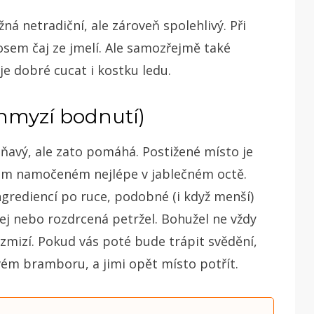
ná netradiční, ale zároveň spolehlivý. Při
sem čaj ze jmelí. Ale samozřejmě také
e dobré cucat i kostku ledu.
hmyzí bodnutí)
ňavý, ale zato pomáhá. Postižené místo je
azem namočeném nejlépe v jablečném octě.
grediencí po ruce, podobné (i když menší)
lej nebo rozdrcená petržel. Bohužel ne vždy
zmizí. Pokud vás poté bude trápit svědění,
ém bramboru, a jimi opět místo potřít.