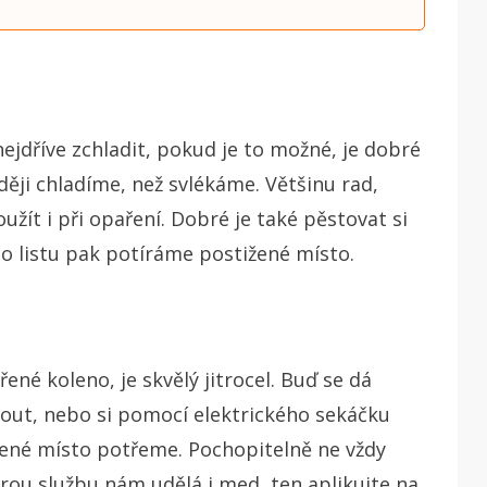
nejdříve zchladit, pokud je to možné, je dobré
ději chladíme, než svlékáme. Většinu rad,
žít i při opaření. Dobré je také pěstovat si
o listu pak potíráme postižené místo.
řené koleno, je skvělý jitrocel. Buď se dá
hnout, nebo si pomocí elektrického sekáčku
žené místo potřeme. Pochopitelně ne vždy
brou službu nám udělá i med, ten aplikujte na