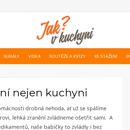
SERIÁLY
VIDEA
SOUTĚŽE A KVÍZY
KE STAŽENÍ
E
ní nejen kuchyni
domácnosti drobná nehoda, ať už se spálíme
ovi, lehká zranění zvládneme ošetřit sami. A
dikamentů, naše babičky to zvládly i bez