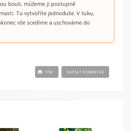
ou bouli, můžeme ji postupně
sti. Tu vytvoříte jednoduše. V tuku,
Nakonec vše scedíme a uschováme do
TISK
NAPSAT KOMENTÁŘ