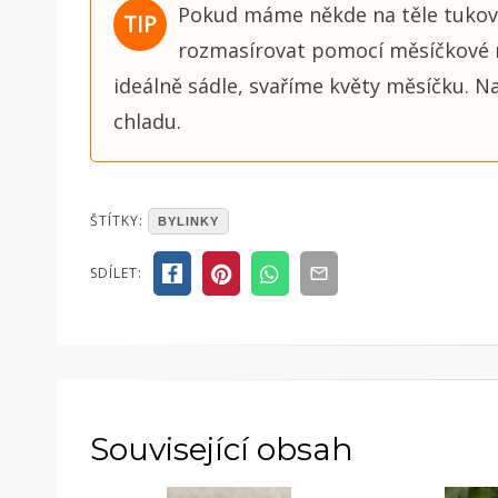
Pokud máme někde na těle tukov
rozmasírovat pomocí měsíčkové ma
ideálně sádle, svaříme květy měsíčku. 
chladu.
POSTED
ŠTÍTKY:
BYLINKY
IN
ČLÁNKY
SDÍLET:
Související obsah