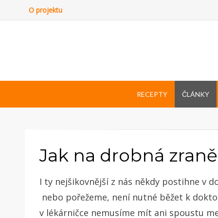
O projektu
RECEPTY
ČLÁNKY
Jak na drobná zraně
I ty nejšikovnější z nás někdy postihne v 
nebo pořežeme, není nutné běžet k doktor
v lékárničce nemusíme mít ani spoustu me