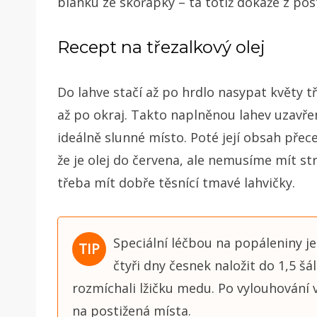
blanku ze skořápky – ta totiž dokáže z po
Recept na třezalkový olej
Do lahve stačí až po hrdlo nasypat květy t
až po okraj. Takto naplněnou lahev uzavře
ideálně slunné místo. Poté její obsah pře
že je olej do červena, ale nemusíme mít str
třeba mít dobře těsnící tmavé lahvičky.
Speciální léčbou na popáleniny je
čtyři dny česnek naložit do 1,5 š
rozmíchali lžičku medu. Po vylouhování
na postižená místa.