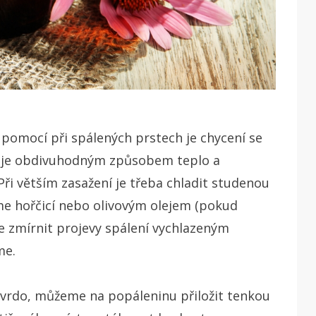
 pomocí při spálených prstech je chycení se
rbuje obdivuhodným způsobem teplo a
ři větším zasažení je třeba chladit studenou
me hořčicí nebo olivovým olejem (pokud
 zmírnit projevy spálení vychlazeným
me.
vrdo, můžeme na popáleninu přiložit tenkou