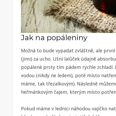
Jak na popáleniny
Možná to bude vypadat zvláštně, ale první
(jimi) za ucho. Ušní lalůček údajně abso
popálené prsty tím pádem rychle zchladí. P
vodou (nikdy ne ledem), poté místo natře
máme, tak třezalkovým). Následně můžeme
heřmánkovým čajem, kterým místo potře
Pokud máme v lednici náhodou vajíčko nat