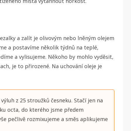
stiženého místa vytáhnout horkost.
řezalky a zalít je olivovým nebo lněným olejem
me a postavíme několik týdnů na teplé,
cedíme a vylisujeme. Někoho by mohlo vyděsit,
ach, je to přirozené. Na uchování oleje je
 výluh z 25 stroužků česneku. Stačí jen na
álku octa, do kterého jsme předem
 vše pečlivě rozmixujeme a směs aplikujeme