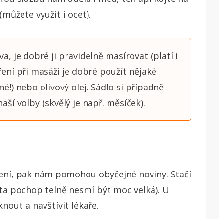
můžete využit i ocet).
, je dobré ji pravidelně masírovat (platí i
tření při masáži je dobré použít nějaké
é!) nebo olivový olej. Sádlo si případně
í volby (skvělý je např. měsíček).
ení, pak nám pomohou obyčejné noviny. Stačí
(ta pochopitelně nesmí být moc velká). U
nout a navštívit lékaře.