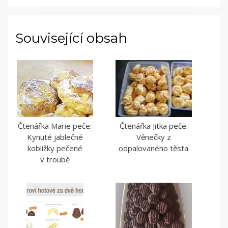
MOUKA
,
SLADKÁ
JÍDLA
Související obsah
Čtenářka Marie peče:
Čtenářka Jitka peče:
Kynuté jablečné
Věnečky z
koblížky pečené
odpalovaného těsta
v troubě