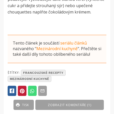
cukr a přidejte strouhaný sýr) nebo upečené
chouquettes naplňte čokoládovým krémem.
Tento článek je součástí
seriálu článků
nazvaného
"
Mezinárodní kuchyně
"
. Přečtěte si
také další díly tohoto oblíbeného seriálu!
POSTED
ŠTÍTKY:
FRANCOUZSKÉ RECEPTY
IN
MEZINÁRODNÍ KUCHYNĚ
BEZMASÁ
JÍDLA
,
ČLÁNKY
,
PRODUKTY
Z
TISK
ZOBRAZIT KOMENTÁŘE (1)
ŘADY
-