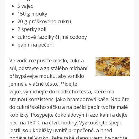
5 vajec
150 g mouky
20 g práškového cukru
2 špetky soli
cukrové fazolky či jiné ozdoby
papír na pečení
Ve vodě rozpusťte máslo, cukr a
sůl, odstavte a za stálého míchání
přisypávejte mouku, aby vzniklo
jemné a vláčné těsto. Přidejte
vejce, vymíchejte do hladkého těsta, které má
stejnou konzistenci jako bramborová kaše. Naplňte
do cukrářského sáčku a na pečící papír tvořte malé
koblížky. Posypejte čokoládovými fazolkami a dejte
péci na 180°C na čtvrt hodiny. Vyzkoušejte špejlí,
jestli jsou koblížky uvnitř propečené, a hned
podávejte! Vyzkoušejte také slanou verzi (vynechte