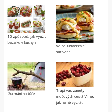
10 způsobů, jak využít
bazalku v kuchyni
Vejce: univerzální
surovina
Trápí vás záněty
Gurmáni na túře
močových cest? Víme,
jak na ně vyzrát!