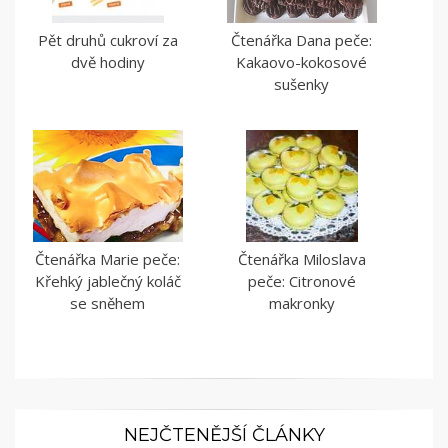
Pět druhů cukroví za
Čtenářka Dana peče:
dvě hodiny
Kakaovo-kokosové
sušenky
Čtenářka Marie peče:
Čtenářka Miloslava
Křehký jablečný koláč
peče: Citronové
se sněhem
makronky
NEJČTENĚJŠÍ ČLÁNKY