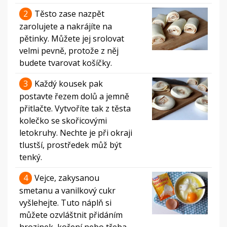
2
Těsto zase nazpět
zarolujete a nakrájíte na
pětinky. Můžete jej srolovat
velmi pevně, protože z něj
budete tvarovat košíčky.
3
Každý kousek pak
postavte řezem dolů a jemně
přitlačte. Vytvoříte tak z těsta
kolečko se skořicovými
letokruhy. Nechte je při okraji
tlustší, prostředek můž být
tenký.
4
Vejce, zakysanou
smetanu a vanilkový cukr
vyšlehejte. Tuto náplň si
můžete ozvláštnit přidáním
hrozinek, koření nebo třeba