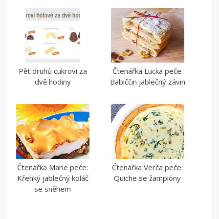
Pět druhů cukroví za
Čtenářka Lucka peče:
dvě hodiny
Babiččin jablečný závin
Čtenářka Marie peče:
Čtenářka Verča peče:
Křehký jablečný koláč
Quiche se žampióny
se sněhem