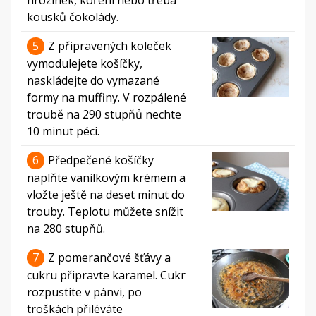
kousků čokolády.
5
Z připravených koleček
vymodulejete košíčky,
naskládejte do vymazané
formy na muffiny. V rozpálené
troubě na 290 stupňů nechte
10 minut péci.
6
Předpečené košíčky
naplňte vanilkovým krémem a
vložte ještě na deset minut do
trouby. Teplotu můžete snížit
na 280 stupňů.
7
Z pomerančové šťávy a
cukru připravte karamel. Cukr
rozpustíte v pánvi, po
troškách přiléváte