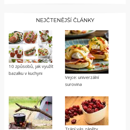
NEJČTENĚJŠÍ ČLÁNKY
10 způsobů, jak využít
bazalku v kuchyni
Vejce: univerzální
surovina
Trápí vás záněty