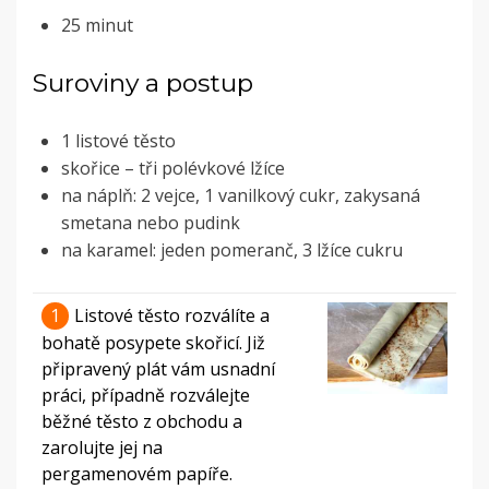
25 minut
Suroviny a postup
1 listové těsto
skořice – tři polévkové lžíce
na náplň: 2 vejce, 1 vanilkový cukr, zakysaná
smetana nebo pudink
na karamel: jeden pomeranč, 3 lžíce cukru
1
Listové těsto rozválíte a
bohatě posypete skořicí. Již
připravený plát vám usnadní
práci, případně rozválejte
běžné těsto z obchodu a
zarolujte jej na
pergamenovém papíře.