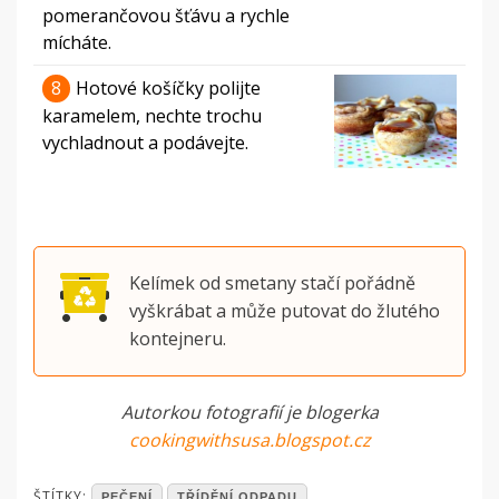
pomerančovou šťávu a rychle
mícháte.
8
Hotové košíčky polijte
karamelem, nechte trochu
vychladnout a podávejte.
Kelímek od smetany stačí pořádně
vyškrábat a může putovat do žlutého
kontejneru.
Autorkou fotografií je blogerka
cookingwithsusa.blogspot.cz
POSTED
ŠTÍTKY:
PEČENÍ
TŘÍDĚNÍ ODPADU