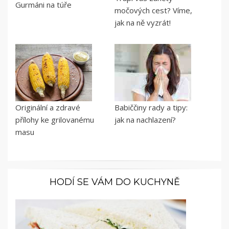
Gurmáni na túře
močových cest? Víme,
jak na ně vyzrát!
Originální a zdravé
Babiččiny rady a tipy:
přílohy ke grilovanému
jak na nachlazení?
masu
HODÍ SE VÁM DO KUCHYNĚ