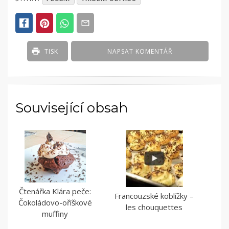
IN
RECEPTY
,
SLADKÁ
JÍDLA
TISK
NAPSAT KOMENTÁŘ
Související obsah
Čtenářka Klára peče:
Francouzské koblížky –
Čokoládovo-oříškové
les chouquettes
muffiny