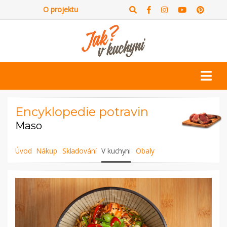
O projektu
Encyklopedie potravin
Maso
Úvod
Nákup
Skladování
V kuchyni
Obaly