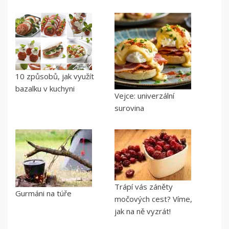
10 způsobů, jak využít
bazalku v kuchyni
Vejce: univerzální
surovina
Trápí vás záněty
Gurmáni na túře
močových cest? Víme,
jak na ně vyzrát!