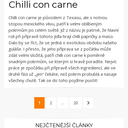
Chilli con carne
Chilli con carne je původem z Texasu, ale s notnou
stopou mexického vlivu, patří k velmi oblíbeným
pokrmům po celém světě. Již z názvu je patrné, že hlavní
roli při přípravě tohoto jídla hrají chilli papričky a maso.
Dalo by se říct, že se jedná o exotickou obdobu našeho
guláše. I přesto, že jeho příprava se z počátku může
zdát velmi složitá, patří chilli con carne k poměrně
snadným pokrmům, se kterým si hravě poradíte. Nejvíc
práce je zpočátku při přípravě všech ingrediencí, ale ve
druhé fázi už „jen“ čekáte, než pokrm probublá a nasaje
všechny chutě. Tak se do toho pojďme pustit!
Navigace
1
2
…
20
pro
příspěvky
NEJČTENĚJŠÍ ČLÁNKY