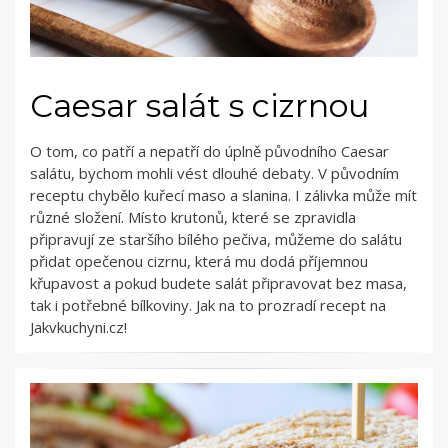
Caesar salát s cizrnou
O tom, co patří a nepatří do úplně původního Caesar
salátu, bychom mohli vést dlouhé debaty. V původním
receptu chybělo kuřecí maso a slanina. I zálivka může mít
různé složení. Místo krutonů, které se zpravidla
připravují ze staršího bílého pečiva, můžeme do salátu
přidat opečenou cizrnu, která mu dodá příjemnou
křupavost a pokud budete salát připravovat bez masa,
tak i potřebné bílkoviny. Jak na to prozradí recept na
Jakvkuchyni.cz!