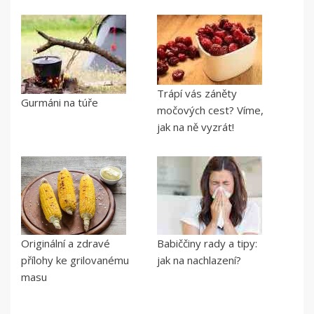
Trápí vás záněty
Gurmáni na túře
močových cest? Víme,
jak na ně vyzrát!
Originální a zdravé
Babiččiny rady a tipy:
přílohy ke grilovanému
jak na nachlazení?
masu