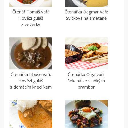
Čtenář Tomáš vaří:
Čtenářka Dagmar vaří:
Hovězí guláš
Svíčková na smetaně
z veverky
Čtenářka Libuše vaří:
Čtenářka Olga vaří:
Hovězí guláš
Sekaná ze sladkých
s domácím knedlíkem
brambor