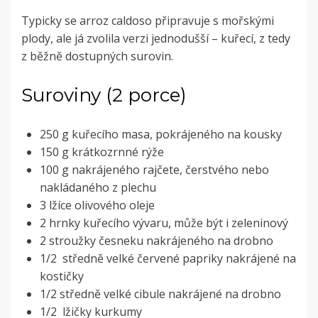
Typicky se arroz caldoso připravuje s mořskými
plody, ale já zvolila verzi jednodušší – kuřecí, z tedy
z běžně dostupných surovin.
Suroviny (2 porce)
250 g kuřecího masa, pokrájeného na kousky
150 g krátkozrnné rýže
100 g nakrájeného rajčete, čerstvého nebo
nakládaného z plechu
3 lžíce olivového oleje
2 hrnky kuřecího vývaru, může být i zeleninový
2 stroužky česneku nakrájeného na drobno
1/2 středně velké červené papriky nakrájené na
kostičky
1/2 středně velké cibule nakrájené na drobno
1/2 lžičky kurkumy