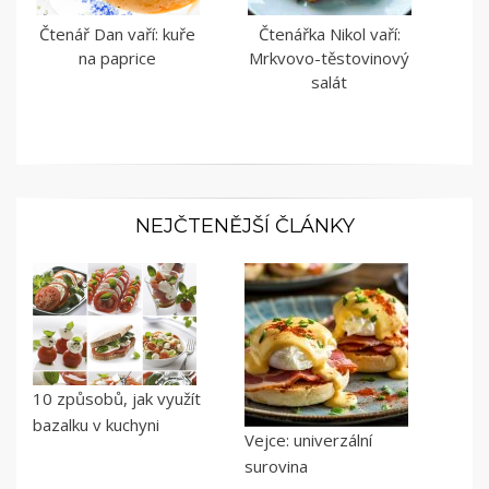
Čtenář Dan vaří: kuře
Čtenářka Nikol vaří:
na paprice
Mrkvovo-těstovinový
salát
NEJČTENĚJŠÍ ČLÁNKY
10 způsobů, jak využít
bazalku v kuchyni
Vejce: univerzální
surovina