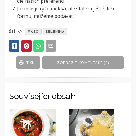
dle našich preferencí.
Jakmile je rýže měkká, ale stále si ještě drží
formu, můžeme podávat.
POSTED
ŠTÍTKY:
MASO
ZELENINA
IN
PRODUKTY
Z
ŘADY
-
TISK
ZOBRAZIT KOMENTÁŘE (2)
MASO
,
PRODUKTY
Z
ŘADY
-
Související obsah
ZELENINA
,
VAŠE
RECEPTY