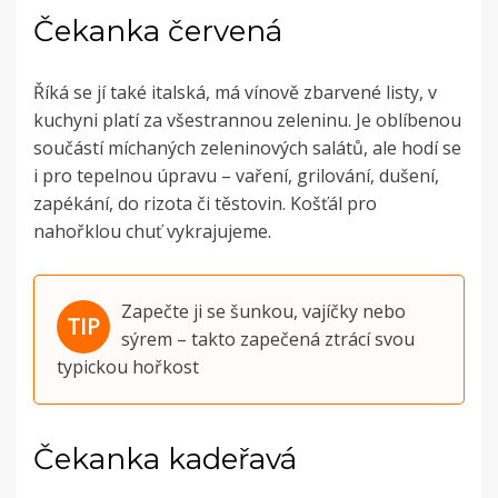
Čekanka červená
Říká se jí také italská, má vínově zbarvené listy, v
kuchyni platí za všestrannou zeleninu. Je oblíbenou
součástí míchaných zeleninových salátů, ale hodí se
i pro tepelnou úpravu – vaření, grilování, dušení,
zapékání, do rizota či těstovin. Košťál pro
nahořklou chuť vykrajujeme.
Zapečte ji se šunkou, vajíčky nebo
sýrem – takto zapečená ztrácí svou
typickou hořkost
Čekanka kadeřavá