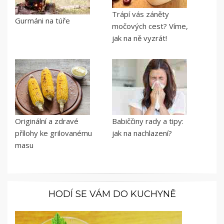
Trápí vás záněty
Gurmáni na túře
močových cest? Víme,
jak na ně vyzrát!
Originální a zdravé
Babiččiny rady a tipy:
přílohy ke grilovanému
jak na nachlazení?
masu
HODÍ SE VÁM DO KUCHYNĚ