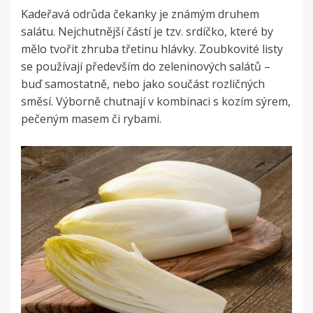
Kadeřavá odrůda čekanky je známým druhem
salátu. Nejchutnější částí je tzv. srdíčko, které by
mělo tvořit zhruba třetinu hlávky. Zoubkovité listy
se používají především do zeleninových salátů –
buď samostatně, nebo jako součást rozličných
směsí. Výborně chutnají v kombinaci s kozím sýrem,
pečeným masem či rybami.