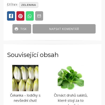
POSTED
ŠTÍTKY:
ZELENINA
IN
ČLÁNKY
TISK
NAPSAT KOMENTÁŘ
Související obsah
Čekanka – lodičky s
Čtrnáct druhů salátů,
nevšední chutí
které stojí za to