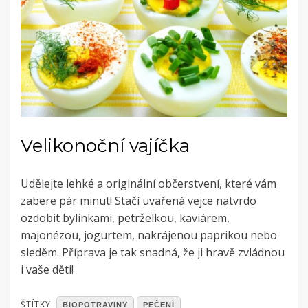
Velikonoční vajíčka
Udělejte lehké a originální občerstvení, které vám
zabere pár minut! Stačí uvařená vejce natvrdo
ozdobit bylinkami, petrželkou, kaviárem,
majonézou, jogurtem, nakrájenou paprikou nebo
sleděm. Příprava je tak snadná, že ji hravě zvládnou
i vaše děti!
POSTED
ŠTÍTKY:
BIOPOTRAVINY
PEČENÍ