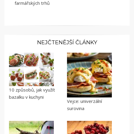
farmářských trhů
NEJČTENĚJŠÍ ČLÁNKY
10 způsobů, jak využít
bazalku v kuchyni
Vejce: univerzální
surovina