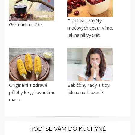
Trápí vás záněty
Gurmáni na túře
močových cest? Víme,
jak na ně vyzrát!
Originální a zdravé
Babiččiny rady a tipy:
přílohy ke grilovanému
jak na nachlazení?
masu
HODÍ SE VÁM DO KUCHYNĚ