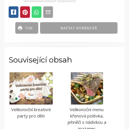
IN
ČLÁNKY
TISK
NAPSAT KOMENTÁŘ
Související obsah
Velikonoční kreativní
Velikonoční menu:
party pro děti
křenová polévka,
jehněčí s nádivkou a
mazanec