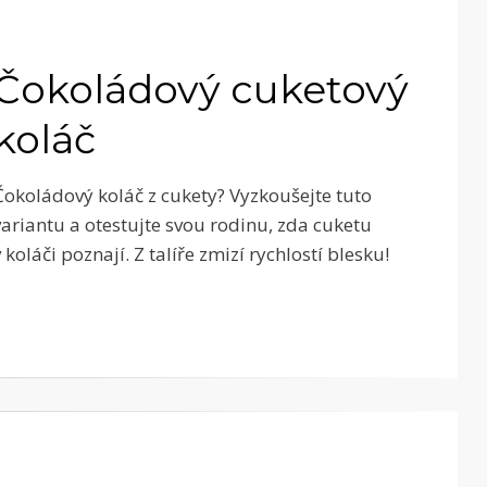
Čokoládový cuketový
koláč
Čokoládový koláč z cukety? Vyzkoušejte tuto
variantu a otestujte svou rodinu, zda cuketu
v koláči poznají. Z talíře zmizí rychlostí blesku!