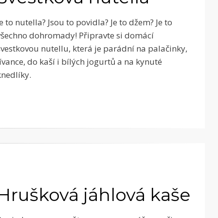
Je to nutella? Jsou to povidla? Je to džem? Je to
všechno dohromady! Připravte si domácí
švestkovou nutellu, která je parádní na palačinky,
lívance, do kaší i bílých jogurtů a na kynuté
knedlíky.
Hrušková jáhlová kaše