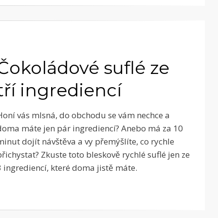
Čokoládové suflé ze
tří ingrediencí
Honí vás mlsná, do obchodu se vám nechce a
doma máte jen pár ingrediencí? Anebo má za 10
minut dojít návštěva a vy přemýšlíte, co rychle
přichystat? Zkuste toto bleskově rychlé suflé jen ze
3 ingrediencí, které doma jistě máte.