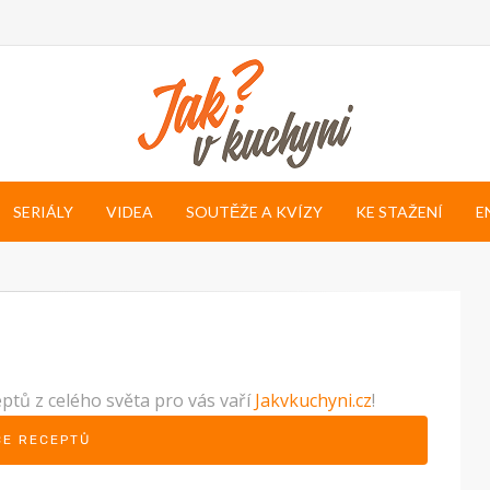
SERIÁLY
VIDEA
SOUTĚŽE A KVÍZY
KE STAŽENÍ
E
eptů z celého světa pro vás vaří
Jakvkuchyni.cz
!
CE RECEPTŮ