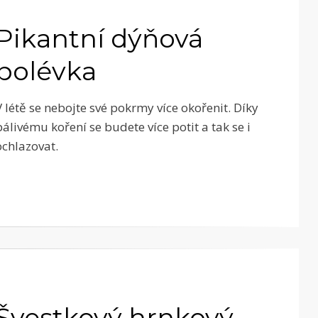
Pikantní dýňová
polévka
V létě se nebojte své pokrmy více okořenit. Díky
pálivému koření se budete více potit a tak se i
ochlazovat.
Švestkový hrnkový