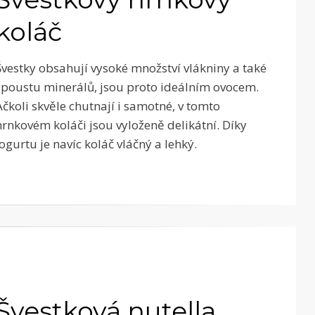
koláč
Švestky obsahují vysoké množství vlákniny a také
spoustu minerálů, jsou proto ideálním ovocem.
Ačkoli skvěle chutnají i samotné, v tomto
hrnkovém koláči jsou vyloženě delikátní. Díky
jogurtu je navíc koláč vláčný a lehký.
Švestková nutella