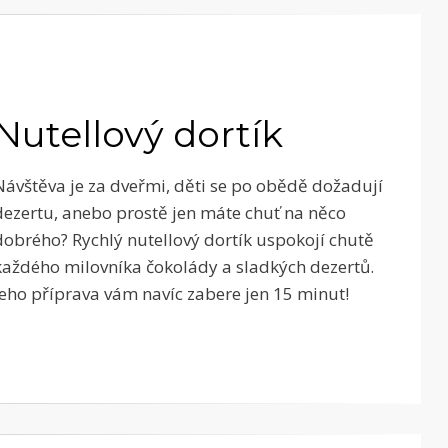
Nutellový dortík
Návštěva je za dveřmi, děti se po obědě dožadují
dezertu, anebo prostě jen máte chuť na něco
dobrého? Rychlý nutellový dortík uspokojí chutě
každého milovníka čokolády a sladkých dezertů.
Jeho příprava vám navíc zabere jen 15 minut!