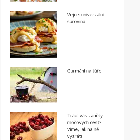
Vejce: univerzální
surovina
Gurmáni na túře
Trápí vás záněty
močových cest?
Víme, jak na ně
vyzrát!