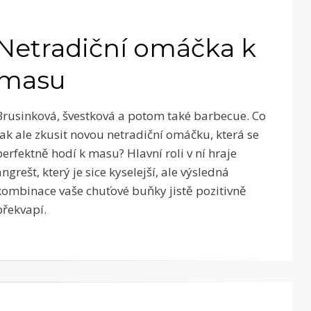
Netradiční omáčka k
masu
Brusinková, švestková a potom také barbecue. Co
tak ale zkusit novou netradiční omáčku, která se
perfektně hodí k masu? Hlavní roli v ní hraje
angrešt, který je sice kyselejší, ale výsledná
kombinace vaše chuťové buňky jistě pozitivně
překvapí.