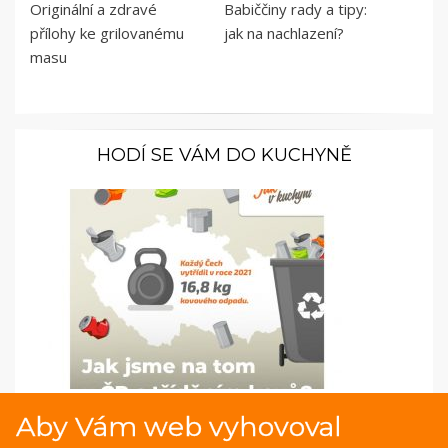
Originální a zdravé
Babiččiny rady a tipy:
přílohy ke grilovanému
jak na nachlazení?
masu
HODÍ SE VÁM DO KUCHYNĚ
Infografika o třídění kovů
Aby Vám web vyhovoval