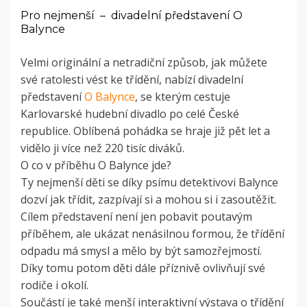
Pro nejmenší – divadelní představení O
Balynce
Velmi originální a netradiční způsob, jak můžete
své ratolesti vést ke třídění, nabízí divadelní
představení
O Balynce
, se kterým cestuje
Karlovarské hudební divadlo po celé České
republice. Oblíbená pohádka se hraje již pět let a
vidělo ji více než 220 tisíc diváků.
O co v příběhu O Balynce jde?
Ty nejmenší děti se díky psímu detektivovi Balynce
dozví jak třídit, zazpívají si a mohou si i zasoutěžit.
Cílem představení není jen pobavit poutavým
příběhem, ale ukázat nenásilnou formou, že třídění
odpadu má smysl a mělo by být samozřejmostí.
Díky tomu potom děti dále příznivě ovlivňují své
rodiče i okolí.
Součástí je také menší interaktivní výstava o třídění