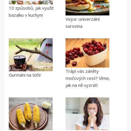
10 způsobů, jak využít
bazalku v kuchyni
Vejce: univerzální
surovina
Trápí vás záněty
Gurmáni na túře
močových cest? Víme,
jak na ně vyzrát!