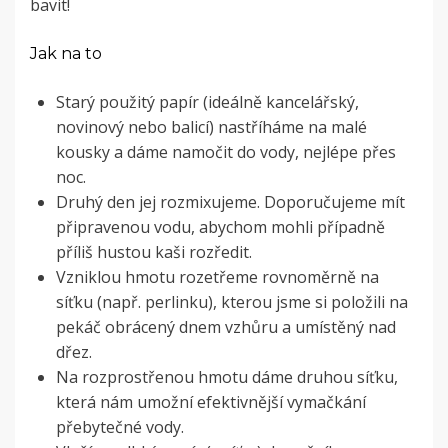
bavit!
Jak na to
Starý použitý papír (ideálně kancelářský,
novinový nebo balicí) nastříháme na malé
kousky a dáme namočit do vody, nejlépe přes
noc.
Druhý den jej rozmixujeme. Doporučujeme mít
připravenou vodu, abychom mohli případně
příliš hustou kaši rozředit.
Vzniklou hmotu rozetřeme rovnoměrně na
síťku (např. perlinku), kterou jsme si položili na
pekáč obrácený dnem vzhůru a umístěný nad
dřez.
Na rozprostřenou hmotu dáme druhou síťku,
která nám umožní efektivnější vymačkání
přebytečné vody.