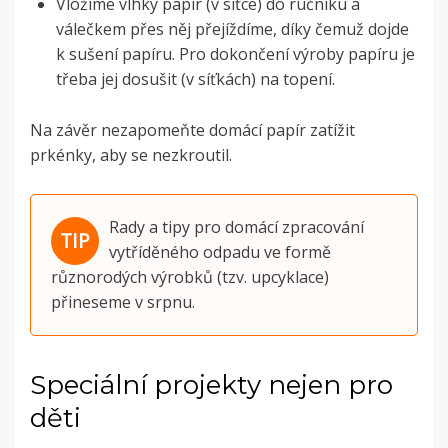
Vložíme vlhký papír (v síťce) do ručníku a
válečkem přes něj přejíždíme, díky čemuž dojde
k sušení papíru. Pro dokončení výroby papíru je
třeba jej dosušit (v síťkách) na topení.
Na závěr nezapomeňte domácí papír zatížit
prkénky, aby se nezkroutil.
Rady a tipy pro domácí zpracování
vytříděného odpadu ve formě
různorodých výrobků (tzv. upcyklace)
přineseme v srpnu.
Speciální projekty nejen pro
děti