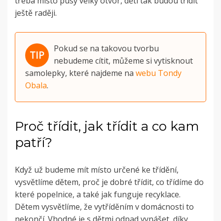
třeba místo pusy velký otvor, děti tak budou třídit
ještě raději.
Pokud se na takovou tvorbu
nebudeme cítit, můžeme si vytisknout
samolepky, které najdeme na
webu Tondy
Obala
.
Proč třídit, jak třídit a co kam
patří?
Když už budeme mít místo určené ke třídění,
vysvětlíme dětem, proč je dobré třídit, co třídíme do
které popelnice, a také jak funguje recyklace.
Dětem vysvětlíme, že vytříděním v domácnosti to
nekončí. Vhodné je s dětmi odpad vynášet, díky