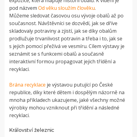
expozice, která mapuje historii obalů. K vidění je
pod názvem
Od věku sloužím člověku
.
Můžeme sledovat časovou osu vývoje obalů až po
současnost. Návštěvníci se dozvědí, jak se dříve
skladovaly potraviny a zjistí, jak se díky obalům
prodlužuje trvanlivost potravin a třeba i to, jak se
s jejich pomocí přežívá ve vesmíru. Cílem výstavy je
seznámit se s funkcemi obalů a současně
interaktivní formou propagovat jejich třídění a
recyklaci.
Brána recyklace
je výstavou putující po České
republice, díky které dětem i dospělým názorně na
mnoha příkladech ukazujeme, jaké všechny možné
výrobky mohou vzniknout při třídění a následné
recyklaci.
Království železnic