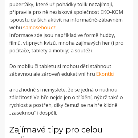
puberťáky, které už pohádky tolik nezajímají,
připravila pro ně nezisková společnost EKO-KOM
spoustu dalších aktivit na informačně-zábavném
webu
samosebou.cz
.
Informace zde jsou například ve formě hudby,
filmů, vtipných kvízů, mnoha zajímavých her (i pro
počítače, tablety a mobily) a soutěží.
Do mobilu či tabletu si mohou děti stáhnout
zábavnou ale zároveň edukativní hru
Ekontíci
a rozhodně si nemyslete, že se jedná o nudnou
záležitost! Ve hře nejde jen o třídění, nýbrž také o
rychlost a postřeh, díky čemuž se na hře klidně
„zaseknou“ i dospělí.
Zajímavé tipy pro celou