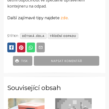
dětmi odpočinout ve speciálně upraveném
kontejneru na odpad.
Další zajímavé tipy najdete
zde
.
POSTED
ŠTÍTKY:
DĚTSKÁ JÍDLA
TŘÍDĚNÍ ODPADU
IN
ČLÁNKY
TISK
NAPSAT KOMENTÁŘ
Související obsah