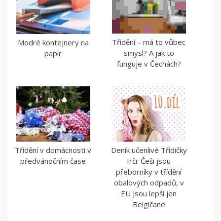
Třídění – má to vůbec
Modré kontejnery na
smysl? A jak to
papír
funguje v Čechách?
Třídění v domácnosti v
Deník učenlivé Třídičky
předvánočním čase
Irči: Češi jsou
přeborníky v třídění
obalových odpadů, v
EU jsou lepší jen
Belgičané