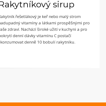
Rakytníkový sirup
Rakytník řešetlákový je keř nebo malý strom
nadupadný vitamíny a látkami prospěšnými pro
vaše zdraví. Nachází široké užití v kuchyni a pro
pokrytí denní dávky vitamínu C postačí
zkonzumovat denně 10 bobulí rakytníku.