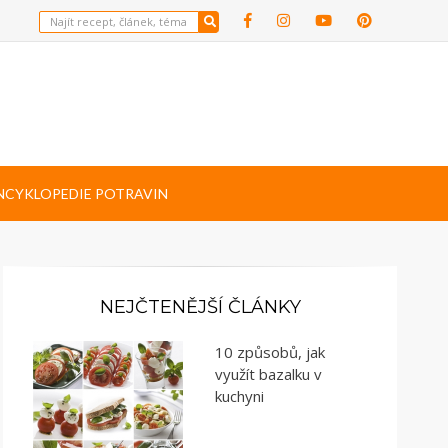
NCYKLOPEDIE POTRAVIN
NEJČTENĚJŠÍ ČLÁNKY
10 způsobů, jak
využít bazalku v
kuchyni