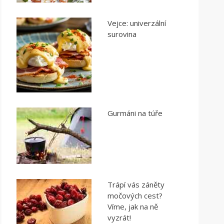
Vejce: univerzální
surovina
Gurmáni na túře
Trápí vás záněty
močových cest?
Víme, jak na ně
vyzrát!