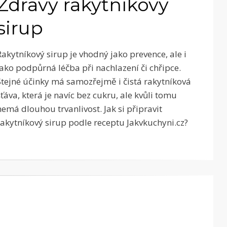
Zdravý rakytníkový
sirup
Rakytníkový sirup je vhodný jako prevence, ale i
jako podpůrná léčba při nachlazení či chřipce.
Stejné účinky má samozřejmě i čistá rakytníková
šťáva, která je navíc bez cukru, ale kvůli tomu
nemá dlouhou trvanlivost. Jak si připravit
rakytníkový sirup podle receptu Jakvkuchyni.cz?