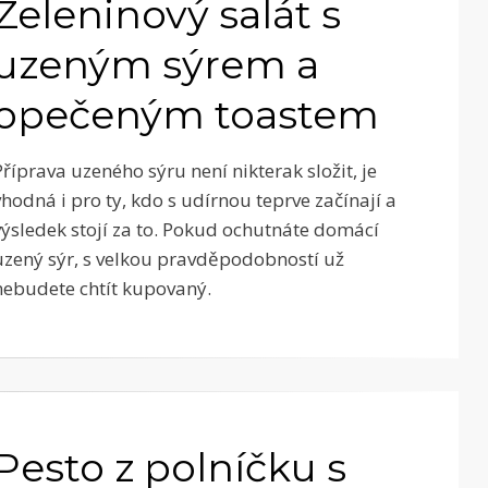
Zeleninový salát s
uzeným sýrem a
opečeným toastem
Příprava uzeného sýru není nikterak složit, je
vhodná i pro ty, kdo s udírnou teprve začínají a
výsledek stojí za to. Pokud ochutnáte domácí
uzený sýr, s velkou pravděpodobností už
nebudete chtít kupovaný.
Pesto z polníčku s