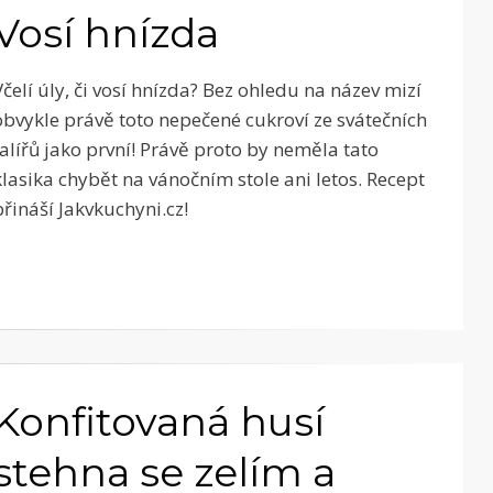
Vosí hnízda
Včelí úly, či vosí hnízda? Bez ohledu na název mizí
obvykle právě toto nepečené cukroví ze svátečních
talířů jako první! Právě proto by neměla tato
klasika chybět na vánočním stole ani letos. Recept
přináší Jakvkuchyni.cz!
Konfitovaná husí
stehna se zelím a