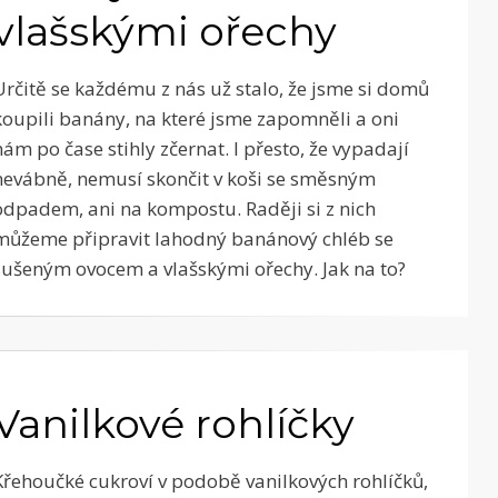
vlašskými ořechy
Určitě se každému z nás už stalo, že jsme si domů
koupili banány, na které jsme zapomněli a oni
nám po čase stihly zčernat. I přesto, že vypadají
nevábně, nemusí skončit v koši se směsným
odpadem, ani na kompostu. Raději si z nich
můžeme připravit lahodný banánový chléb se
sušeným ovocem a vlašskými ořechy. Jak na to?
Vanilkové rohlíčky
Křehoučké cukroví v podobě vanilkových rohlíčků,