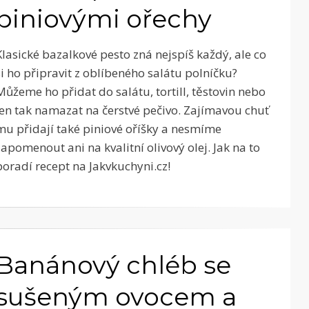
piniovými ořechy
Klasické bazalkové pesto zná nejspíš každý, ale co
si ho připravit z oblíbeného salátu polníčku?
Můžeme ho přidat do salátu, tortill, těstovin nebo
jen tak namazat na čerstvé pečivo. Zajímavou chuť
mu přidají také piniové oříšky a nesmíme
zapomenout ani na kvalitní olivový olej. Jak na to
poradí recept na Jakvkuchyni.cz!
Banánový chléb se
sušeným ovocem a