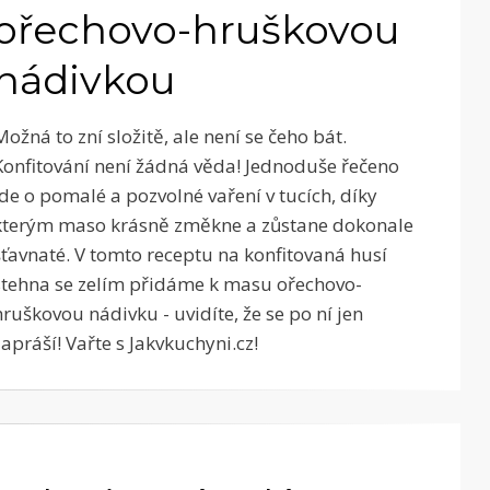
ořechovo-hruškovou
nádivkou
Možná to zní složitě, ale není se čeho bát.
Konfitování není žádná věda! Jednoduše řečeno
jde o pomalé a pozvolné vaření v tucích, díky
kterým maso krásně změkne a zůstane dokonale
šťavnaté. V tomto receptu na konfitovaná husí
stehna se zelím přidáme k masu ořechovo-
hruškovou nádivku - uvidíte, že se po ní jen
zapráší! Vařte s Jakvkuchyni.cz!