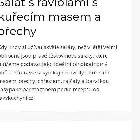
Salát s raviolami s
kuřecím masem a
ořechy
Kdy jindy si užívat skvělé saláty, než v létě! Velmi
oblíbené jsou právě těstovinové saláty, které
můžeme podávat jako ideální plnohodnotný
oběd. Připravte si vynikající ravioly s kuřecím
masem, ořechy, chřestem, rajčaty a bazalkou
zasypané parmazánem podle receptu od
Jakvkuchyni.cz!