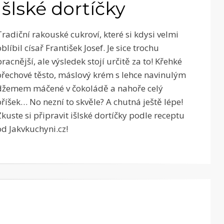
Išlské dortíčky
Tradiční rakouské cukroví, které si kdysi velmi
oblíbil císař František Josef. Je sice trochu
pracnější, ale výsledek stojí určitě za to! Křehké
ořechové těsto, máslový krém s lehce navinulým
džemem máčené v čokoládě a nahoře celý
oříšek… No nezní to skvěle? A chutná ještě lépe!
Zkuste si připravit išlské dortíčky podle receptu
od Jakvkuchyni.cz!