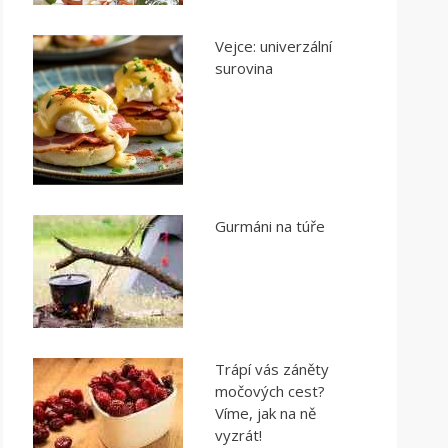
Vejce: univerzální
surovina
Gurmáni na túře
Trápí vás záněty
močových cest?
Víme, jak na ně
vyzrát!