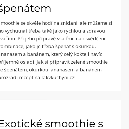
špenátem
Smoothie se skvěle hodí na snídani, ale můžeme si
ho vychutnat třeba také jako rychlou a zdravou
svačinu. Při jeho přípravě vsaďme na osvědčené
kombinace, jako je třeba špenát s okurkou,
ananasem a banánem, který celý koktejl navíc
příjemně osladí. Jak si připravit zelené smoothie
se špenátem, okurkou, ananasem a banánem
prozradí recept na Jakvkuchyni.cz!
Exotické smoothie s