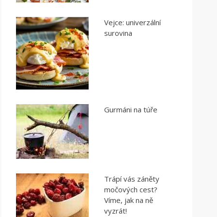
Vejce: univerzální
surovina
Gurmáni na túře
Trápí vás záněty
močových cest?
Víme, jak na ně
vyzrát!