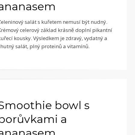
ananasem
Zeleninový salát s kuřetem nemusí být nudný.
Krémový celerový základ krásně doplní pikantní
kuřecí kousky. Výsledkem je zdravý, vydatný a
chutný salát, plný proteinů a vitamínů.
Smoothie bowl s
borůvkami a
ananasem