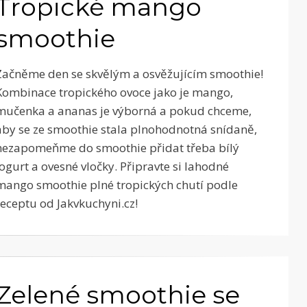
Tropické mango
smoothie
Začněme den se skvělým a osvěžujícím smoothie!
Kombinace tropického ovoce jako je mango,
mučenka a ananas je výborná a pokud chceme,
aby se ze smoothie stala plnohodnotná snídaně,
nezapomeňme do smoothie přidat třeba bílý
jogurt a ovesné vločky. Připravte si lahodné
mango smoothie plné tropických chutí podle
receptu od Jakvkuchyni.cz!
Zelené smoothie se