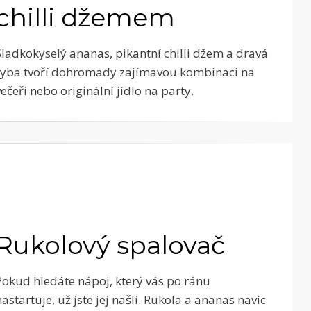
chilli džemem
Sladkokyselý ananas, pikantní chilli džem a dravá
ryba tvoří dohromady zajímavou kombinaci na
večeři nebo originální jídlo na party.
Rukolový spalovač
Pokud hledáte nápoj, který vás po ránu
nastartuje, už jste jej našli. Rukola a ananas navíc