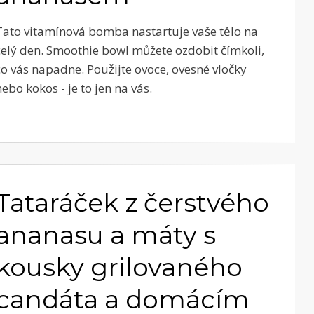
Tato vitamínová bomba nastartuje vaše tělo na
celý den. Smoothie bowl můžete ozdobit čímkoli,
co vás napadne. Použijte ovoce, ovesné vločky
nebo kokos - je to jen na vás.
Tataráček z čerstvého
ananasu a máty s
kousky grilovaného
candáta a domácím