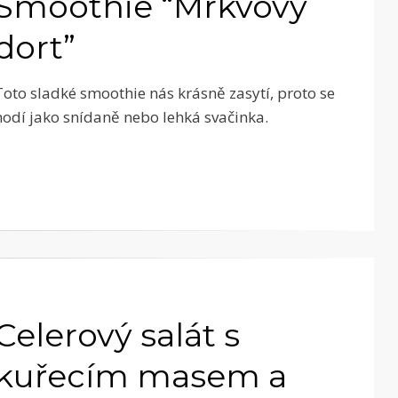
Smoothie “Mrkvový
dort”
Toto sladké smoothie nás krásně zasytí, proto se
hodí jako snídaně nebo lehká svačinka.
Celerový salát s
kuřecím masem a