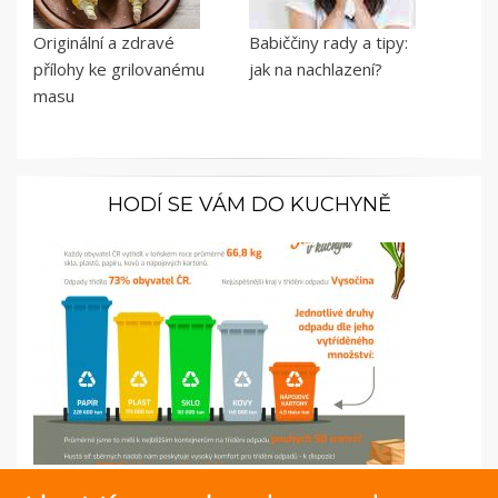
Originální a zdravé
Babiččiny rady a tipy:
přílohy ke grilovanému
jak na nachlazení?
masu
HODÍ SE VÁM DO KUCHYNĚ
Infografika: Jak Češi třídili odpad v roce 2020?