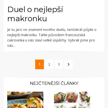
Duel o nejlepší
makronku
Je tu jaro ve znamení nového duelu, tentokrát půjde o
nejlepší makronku. Tahle původem francouzská
cukrovinka u nás slaví velké úspěchy. Vybrali jsme pro
vás…
Stránkování
PAGE
PAGE
PAGE
NEXT
1
2
3
příspěvků
PAGE
NEJČTENĚJŠÍ ČLÁNKY