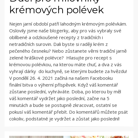
krémových polévek
Nejen jarní období patří lahodným krémovým polévkám.
Oslovily jsme naše blogerky, aby pro vás vybraly své
oblíbené a odzkoušené recepty z tradičních i
netradičních surovin. Dali byste si raději krém z
pečeného česneku? Nebo zůstanete věrni tradiční jarně
zelené hráškové polévce? Hlasujte pro recept s
krémovou polévkou, na kterou máte chuť, a dva z vás
vyhrají dárky do kuchyně, se kterými budete za hvězdu!
V pondělí 26. 4. 2021 začíná na našem Facebooku
finální bitva o výherní příspěvek. Když váš komentář
zůstane poslední, vyhráváte. Doba, po kterou by měl
váš komentář vydržet jako poslední, začne na 5
minutách a bude se postupně zkracovat, ostatní se
pokusí váš komentář přebít. Do komentářů můžete psát
cokoliv, podstatné je vydržet a zůstat jako poslední!