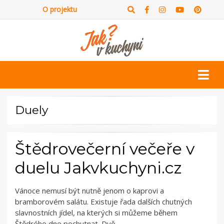
O projektu
Duely
Štědrovečerní večeře v
duelu Jakvkuchyni.cz
Vánoce nemusí být nutně jenom o kaprovi a
bramborovém salátu. Existuje řada dalších chutných
slavnostních jídel, na kterých si můžeme během
Štědrého dne pochutnat. Dvě…