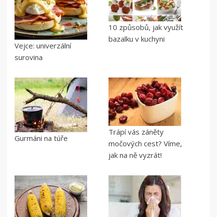
10 způsobů, jak využít
bazalku v kuchyni
Vejce: univerzální
surovina
Trápí vás záněty
Gurmáni na túře
močových cest? Víme,
jak na ně vyzrát!