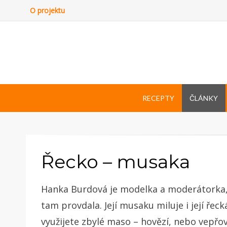
O projektu
RECEPTY
ČLÁNKY
Řecko – musaka
Hanka Burdová je modelka a moderátorka, k
tam provdala. Její musaku miluje i její řeck
využijete zbylé maso – hovězí, nebo vepřové