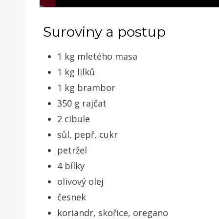
Suroviny a postup
1 kg mletého masa
1 kg lilků
1 kg brambor
350 g rajčat
2 cibule
sůl, pepř, cukr
petržel
4 bílky
olivový olej
česnek
koriandr, skořice, oregano