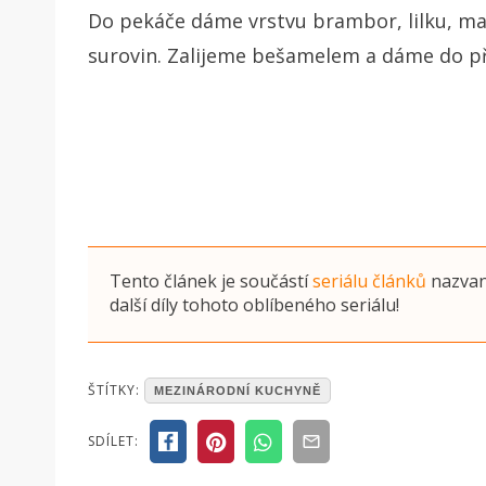
Do pekáče dáme vrstvu brambor, lilku, m
surovin. Zalijeme bešamelem a dáme do př
Tento článek je součástí
seriálu článků
nazva
další díly tohoto oblíbeného seriálu!
POSTED
ŠTÍTKY:
MEZINÁRODNÍ KUCHYNĚ
IN
ČLÁNKY
,
SDÍLET:
POKRMY
S