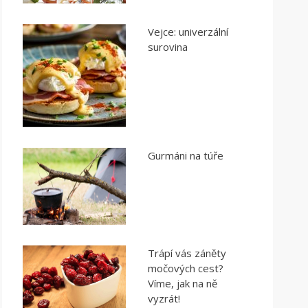
Vejce: univerzální
surovina
Gurmáni na túře
Trápí vás záněty
močových cest?
Víme, jak na ně
vyzrát!