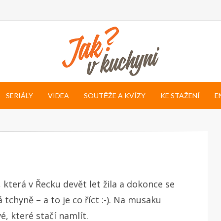
SERIÁLY
VIDEA
SOUTĚŽE A KVÍZY
KE STAŽENÍ
E
terá v Řecku devět let žila a dokonce se
á tchyně – a to je co říct :-). Na musaku
, které stačí namlít.