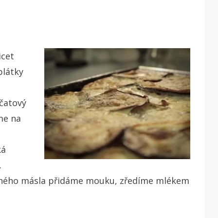
icet
plátky
čatový
eme na
m
ká
.
ěného másla přidáme mouku, zředíme mlékem