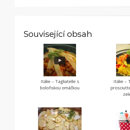
MASEM
,
PRODUKTY
Z
ŘADY
-
Související obsah
ZELENINA
Itálie – Tagliatelle s
Itálie –
boloňskou omáčkou
prosciutt
zel