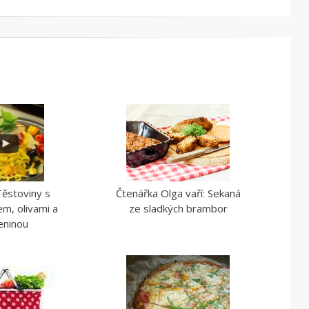
 Těstoviny s
Čtenářka Olga vaří: Sekaná
em, olivami a
ze sladkých brambor
eninou