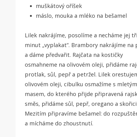
muškátový oříšek
máslo, mouka a mléko na bešamel
Lilek nakrájíme, posolíme a necháme jej tř
minut „vyplakat“. Brambory nakrájíme na 
a dáme předvařit. Rajčata na kostičky
osmahneme na olivovém oleji, přidáme raj
protlak, sůl, pepř a petržel. Lilek orestuj
olivovém oleji, cibulku osmažíme s mletý
masem, do kterého přijde připravená rajs
směs, přidáme sůl, pepř, oregano a skořici
Mezitím připravíme bešamel: do rozpušt
a mícháme do zhoustnutí.