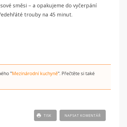
asové směsi – a opakujeme do vyčerpání
edehřáté trouby na 45 minut.
ného
"
Mezinárodní kuchyně
"
. Přečtěte si také
TISK
NAPSAT KOMENTÁŘ