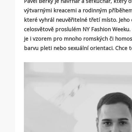
Pavel Berky je návrhář a šéfkuchař, který 
výtvarnými kreacemi a rodinným příběhem
které vyhrál neuvěřitelné třetí místo. Jeho
celosvětově proslulém NY Fashion Weeku. 
je i vzorem pro mnoho romských či homosex
barvu pleti nebo sexuální orientaci. Chce 