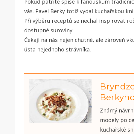
Pokud patříte spíše k fanouškům tradičníc
vás. Pavel Berky totiž vydal kuchařskou kn
Při výběru receptů se nechal inspirovat ro
dostupné suroviny.
Čekají na nás nejen chutné, ale zároveň vk
ústa nejednoho strávníka.
Bryndzo
Berkyh
Známý návrhá
modely po ce
kuchařské sho