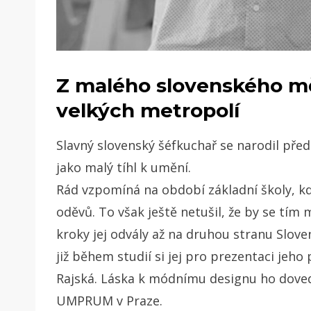
Z malého slovenského m
velkých metropolí
Slavný slovenský šéfkuchař se narodil pře
jako malý tíhl k umění.
Rád vzpomíná na období základní školy, kdy
oděvů. To však ještě netušil, že by se tím m
kroky jej odvály až na druhou stranu Slov
již během studií si jej pro prezentaci jeh
Rajská. Láska k módnímu designu ho dovedl
UMPRUM v Praze.