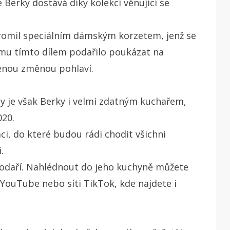
erky dostává díky kolekci věnující se
omil speciálním dámským korzetem, jenž se
 mu tímto dílem podařilo poukázat na
jenou změnou pohlaví.
 je však Berky i velmi zdatným kuchařem,
020.
ci, do které budou rádi chodit všichni
.
odaří. Nahlédnout do jeho kuchyně můžete
a YouTube nebo síti TikTok, kde najdete i