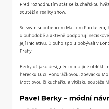
Před rozhodnutím stát se kuchařskou hvěz
soutěží a reality show.
Se svým snoubencem Mattem Pardusem, kt
dlouhodobě a aktivně podporují neziskov
její iniciativu. Dlouho spolu pobývali v Lon
Prahy.
Berky už jako designér mimo jiné oblékl i
herečku Lucii Vondráčkovou, zpěvačku Mo
Mottlovou či kuchařku a vítězku soutěže 
Pavel Berky – módní náv