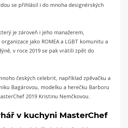
dou se přihlásil i do mnoha designérských
erý je zároveň i jeho manažerem,
é organizace jako ROMEA a LGBT komunitu a
dýně, v roce 2019 se pak vrátili zpět do
 mnoho českých celebrit, například zpěvačku a
niku Bagárovou, modelku a herečku Barboru
MasterChef 2019 Kristinu Nemčkovou.
rhář v kuchyni MasterChef