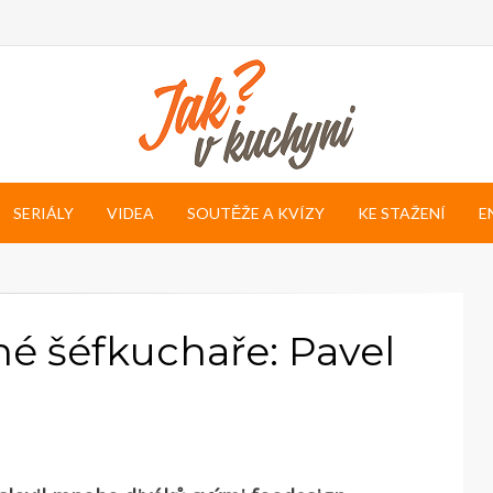
SERIÁLY
VIDEA
SOUTĚŽE A KVÍZY
KE STAŽENÍ
E
é šéfkuchaře: Pavel