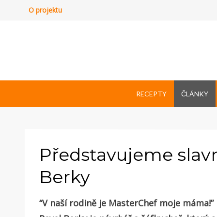
O projektu
RECEPTY
ČLÁNKY
Představujeme slavn
Berky
“V naší rodině je MasterChef moje máma!”