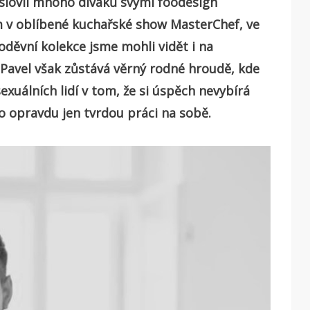
oslovil mnoho diváků svými foodesign
 v oblíbené kuchařské show MasterChef, ve
 oděvní kolekce jsme mohli vidět i na
Pavel však zůstává věrný rodné hroudě, kde
uálních lidí v tom, že si úspěch nevybírá
to opravdu jen tvrdou práci na sobě.