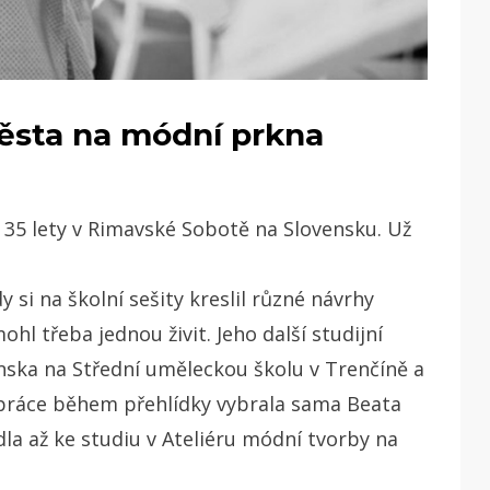
ěsta na módní prkna
d 35 lety v Rimavské Sobotě na Slovensku. Už
 si na školní sešity kreslil různé návrhy
ohl třeba jednou živit. Jeho další studijní
enska na Střední uměleckou školu v Trenčíně a
o práce během přehlídky vybrala sama Beata
a až ke studiu v Ateliéru módní tvorby na