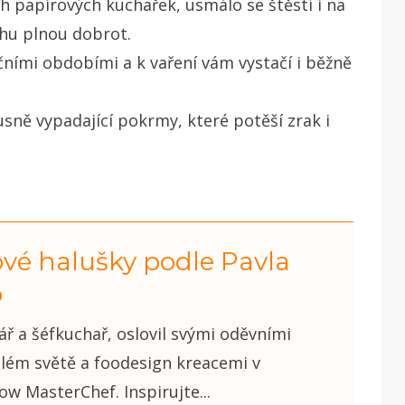
h papírových kuchařek, usmálo se štěstí i na
ihu plnou dobrot.
čními obdobími a k vaření vám vystačí i běžně
usně vypadající pokrmy, které potěší zrak i
vé halušky podle Pavla
o
ř a šéfkuchař, oslovil svými oděvními
lém světě a foodesign kreacemi v
w MasterChef. Inspirujte...