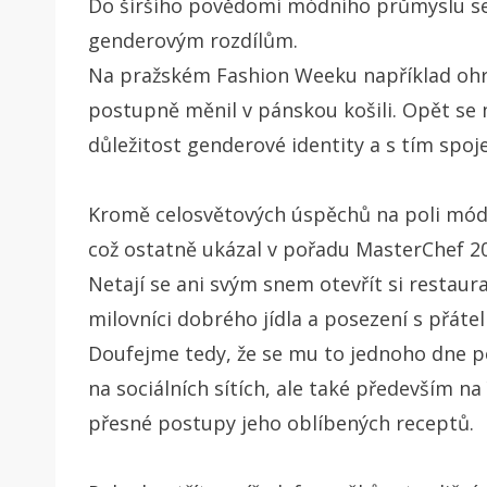
Do širšího povědomí módního průmyslu se B
genderovým rozdílům.
Na pražském Fashion Weeku například ohr
postupně měnil v pánskou košili. Opět se
důležitost genderové identity a s tím spo
Kromě celosvětových úspěchů na poli módy
což ostatně ukázal v pořadu MasterChef 2
Netají se ani svým snem otevřít si restaura
milovníci dobrého jídla a posezení s přáteli
Doufejme tedy, že se mu to jednoho dne p
na sociálních sítích, ale také především n
přesné postupy jeho oblíbených receptů.