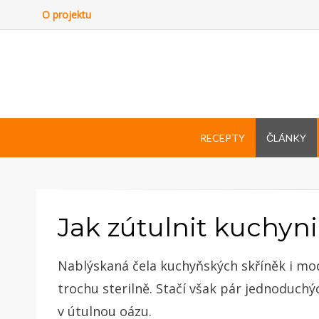
O projektu
RECEPTY
ČLÁNKY
Jak zútulnit kuchyni
Nablýskaná čela kuchyňských skříněk i mo
trochu sterilně. Stačí však pár jednoduch
v útulnou oázu.