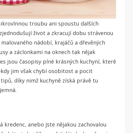
ikrovlnnou troubu ani spoustu dalších
jednodušují život a zkracují dobu strávenou
é malovaného nádobí, krajáčů a dřevěných
usy a záclonkami na oknech tak nějak
s jsou časopisy plné krásných kuchyní, které
kdy jim však chybí osobitost a pocit
tipů, díky nimž kuchyně získá právě tu
íjemná.
á kredenc, anebo jste nějakou zachovalou