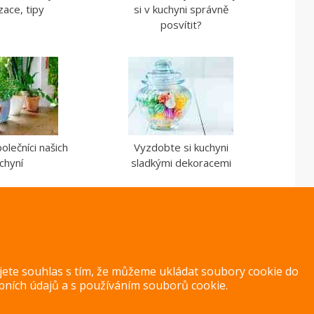
zace, tipy
si v kuchyni správně
posvítit?
olečníci našich
Vyzdobte si kuchyni
chyní
sladkými dekoracemi
ujete souhlas s tím, že můžeme ukládat soubory cookie do
bních údajů
a s
používáním souborů cookie
.