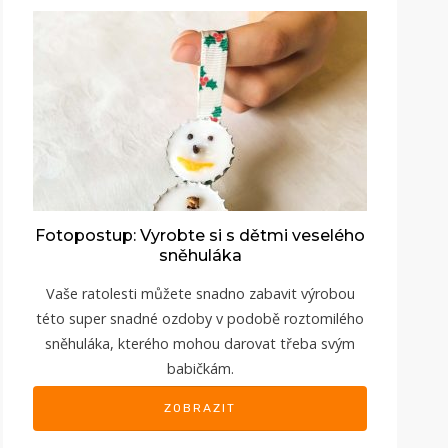
Fotopostup: Vyrobte si s dětmi veselého
sněhuláka
Vaše ratolesti můžete snadno zabavit výrobou
této super snadné ozdoby v podobě roztomilého
sněhuláka, kterého mohou darovat třeba svým
babičkám.
ZOBRAZIT