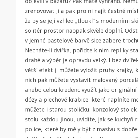
objevili v bazaru? Pak máte vyhráno. Nemůž
zrenovovat ji a pak pro ni najít čestné mí
že by se její vzhled „tloukl“ s moderními 
solitér prostor naopak skvěle doplní. Ods
v jemné pastelové barvě sice zabere trochu
Necháte-li dvířka, pořiďte k nim repliky s
drahé a výběr je opravdu velký. I bez dvíře
větší efekt ji můžete vyložit pruhy krajky,
nich pak můžete vystavit malovaný porcelá
anebo celou kredenc využít jako originální
dózy a plechové krabice, které naplníte 
můžete i starou stoličku, konzolový stolek 
stolu každou jinou, uvidíte, jak se kuchyň r
police, které by měly být z masivu s dob