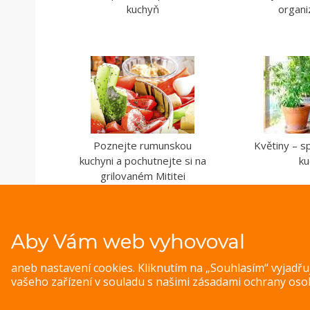
kuchyň
organi
Poznejte rumunskou
Květiny – sp
kuchyni a pochutnejte si na
ku
grilovaném Mititei
Aby Vám web vyhovoval
aneb nastavení cookies. Kliknutím na „Souhlasím“ vyjadř
vašeho zařízení v souladu s našimi
zásadami ochrany oso