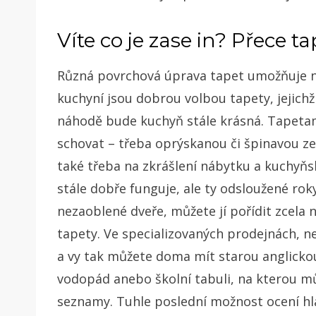
Víte co je zase in? Přece ta
Různá povrchová úprava tapet umožňuje ne
kuchyní jsou dobrou volbou tapety, jejich
náhodě bude kuchyň stále krásná. Tapetam
schovat – třeba oprýskanou či špinavou ze
také třeba na zkrášlení nábytku a kuchyň
stále dobře funguje, ale ty odsloužené rok
nezaoblené dveře, můžete jí pořídit zcela 
tapety.
Ve specializovaných prodejnách, ne
a vy tak můžete doma mít starou anglickou
vodopád anebo školní tabuli, na kterou m
seznamy. Tuhle poslední možnost ocení hlav