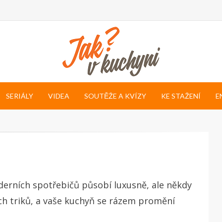
SERIÁLY
VIDEA
SOUTĚŽE A KVÍZY
KE STAŽENÍ
E
derních spotřebičů působí luxusně, ale někdy
ých triků, a vaše kuchyň se rázem promění