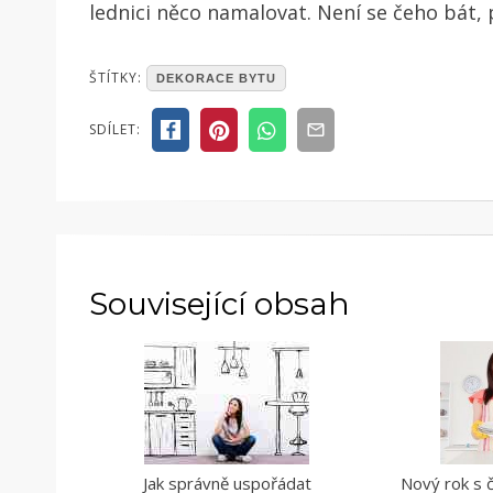
lednici něco namalovat.
Není se čeho bát, 
POSTED
ŠTÍTKY:
DEKORACE BYTU
IN
ČLÁNKY
SDÍLET:
Související obsah
Jak správně uspořádat
Nový rok s č