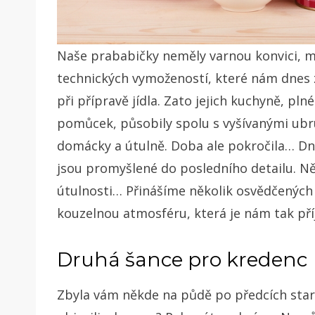
Naše prababičky neměly varnou konvici, m
technických vymožeností, které nám dnes z
při přípravě jídla.
Zato jejich kuchyně, pln
pomůcek, působily spolu s vyšívanými ubr
domácky a útulně. Doba ale pokročila… Dne
jsou promyšlené do posledního detailu. Ně
útulnosti…
Přinášíme několik osvědčených 
kouzelnou atmosféru, která je nám tak př
Druhá šance pro kredenc
Zbyla vám někde na půdě po předcích star