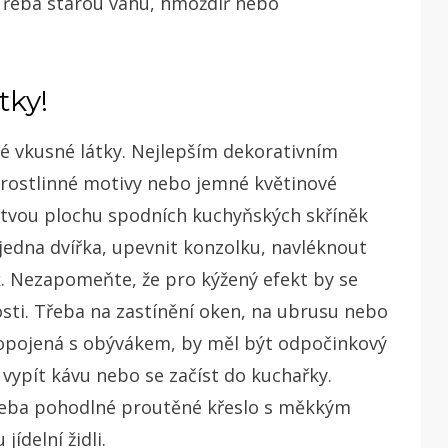
 Třeba starou váhu, hmoždíř nebo
tky!
é vkusné látky. Nejlepším dekorativním
 rostlinné motivy nebo jemné květinové
stvou plochu spodních kuchyňských skříněk
jedna dvířka, upevnit konzolku, navléknout
k. Nezapomeňte, že pro kýžený efekt by se
nosti. Třeba na zastínění oken, na ubrusu nebo
propojená s obývákem, by měl být odpočinkový
vypít kávu nebo se začíst do kuchařky.
 třeba pohodlné proutěné křeslo s měkkým
ídelní židli.