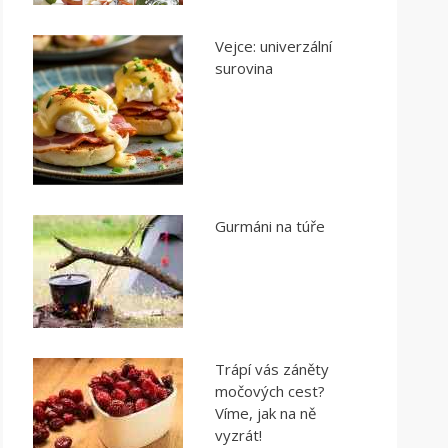
Vejce: univerzální
surovina
Gurmáni na túře
Trápí vás záněty
močových cest?
Víme, jak na ně
vyzrát!