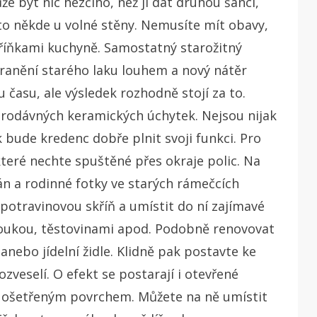
e být nic hezčího, než jí dát druhou šanci,
sto někde u volné stěny. Nemusíte mít obavy,
skříňkami kuchyně. Samostatný starožitný
tranění starého laku louhem a nový nátěr
 času, ale výsledek rozhodně stojí za to.
tarodávných keramických úchytek. Nejsou nijak
k bude kredenc dobře plnit svoji funkci. Pro
 které nechte spuštěné přes okraje polic. Na
n a rodinné fotky ve starých rámečcích
 potravinovou skříň a umístit do ní zajímavé
moukou, těstovinami apod. Podobně renovovat
anebo jídelní židle. Klidně pak postavte ke
ozveselí.
O efekt se postarají i otevřené
ře ošetřeným povrchem. Můžete na ně umístit