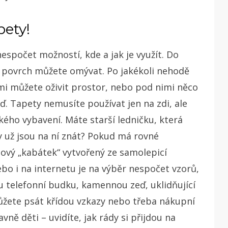
pety!
spočet možností, kde a jak je využít. Do
ž povrch můžete omývat. Po jakékoli nehodě
i můžete oživit prostor, nebo pod nimi něco
ď. Tapety nemusíte používat jen na zdi, ale
ského vybavení.
Máte starší ledničku, která
y už jsou na ní znát? Pokud má rovné
nový „kabátek“ vytvořený ze samolepicí
bo i na internetu je na výběr nespočet vzorů,
 telefonní budku, kamennou zeď, uklidňující
ůžete psát křídou vzkazy nebo třeba nákupní
ně děti – uvidíte, jak rády si přijdou na