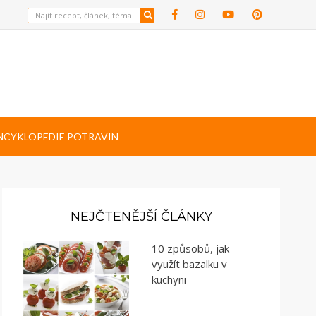
NCYKLOPEDIE POTRAVIN
NEJČTENĚJŠÍ ČLÁNKY
10 způsobů, jak
využít bazalku v
kuchyni