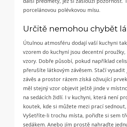
další předměty, jež si zaslouží pozornost.
porcelánovou polévkovou mísu.
Určitě nemohou chybět lá
Útulnou atmosféru dodají vaší kuchyni tak
vzorem do kuchyní jsou decentní proužky,
vzory.
Dobře působí, pokud například celi
přerušíte látkovým závěsem. Stačí vysadit 
závěs a prostor rázem získá oživující prve
měl stejný vzor objevit ještě jinde v míst
na sedácích židlí.
I v kuchyni, která není 
koutek, kde si můžete mezi prací sednout, 
Vyšetříte-li trochu místa, pořiďte si sem
sedákem. Anebo jím prostě nahraďte jednu j