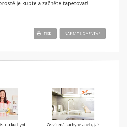
prostě je kupte a začněte tapetovat!
TISK
NAPSAT KOMENTÁŘ
istou kuchyní –
Osvícená kuchyně aneb, jak